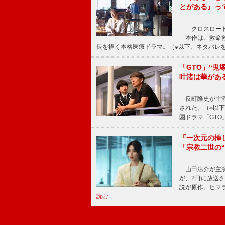
とがある』っ
「クロスロード
本作は、救命救
長を描く本格医療ドラマ。（※以下、ネタバレ
「GTO」“
叶渚は華があ
反町隆史が主演
された。（※以
園ドラマ「GTO
「一次元の挿
「宗教二世の
山田涼介が主演
が、2日に放送
説が原作。ヒマラ
読む