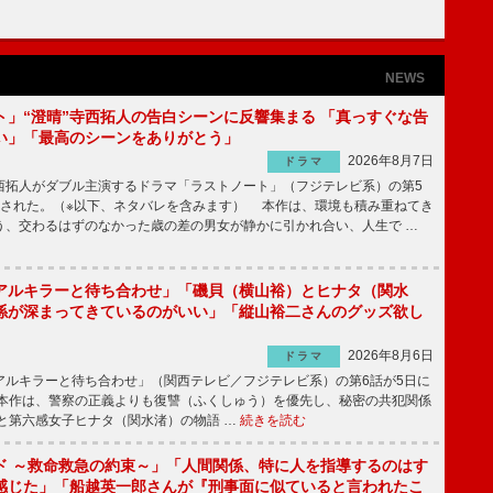
NEWS
ト」“澄晴”寺西拓人の告白シーンに反響集まる 「真っすぐな告
い」「最高のシーンをありがとう」
2026年8月7日
ドラマ
拓人がダブル主演するドラマ「ラストノート」（フジテレビ系）の第5
送された。（※以下、ネタバレを含みます） 本作は、環境も積み重ねてき
う、交わるはずのなかった歳の差の男女が静かに引かれ合い、人生で …
アルキラーと待ち合わせ」「磯貝（横山裕）とヒナタ（関水
係が深まってきているのがいい」「縦山裕二さんのグッズ欲し
2026年8月6日
ドラマ
ルキラーと待ち合わせ」（関西テレビ／フジテレビ系）の第6話が5日に
本作は、警察の正義よりも復讐（ふくしゅう）を優先し、秘密の共犯関係
と第六感女子ヒナタ（関水渚）の物語 …
続きを読む
ド ～救命救急の約束～」「人間関係、特に人を指導するのはす
感じた」「船越英一郎さんが『刑事面に似ていると言われたこ