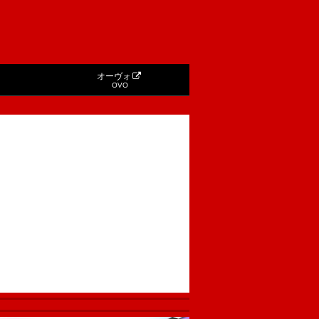
オーヴォ
OVO