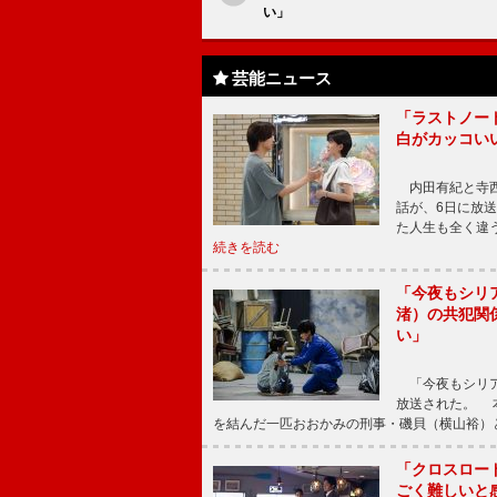
い」
芸能ニュース
「ラストノー
白がカッコい
内田有紀と寺西
話が、6日に放
た人生も全く違
続きを読む
「今夜もシリ
渚）の共犯関
い」
「今夜もシリア
放送された。 
を結んだ一匹おおかみの刑事・磯貝（横山裕）
「クロスロー
ごく難しいと