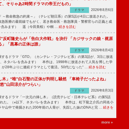
て、そりゃあ2時間ドラマの帝王だもの」
2026年8月6日
ドラマ
 ～救命救急の約束～」（テレビ朝日系）の第5話が4日に放送された。
急医療の最前線でもがく、若き救命医・救急隊員・警察官らの正義と成
を含みます） 遥（今田美桜）や桐 …
続きを読む
鬼塚”反町隆史らが「告白大作戦」を決行 「カジサックの娘・梶原
る」「黒幕の正体は誰」
2026年8月4日
ドラマ
するドラマ「GTO」（カンテレ・フジテレビ系）の第3話が、3日に放送
下、ネタバレを含みます） 本作は、1998年に放送されて人気を博した学
」が28年ぶりに連続ドラマとして復活。50代になった“ …
続きを読む
し木」“唯”白石聖の正体が判明し騒然 「車椅子だったよね」
“悠”山田涼介がつらい」
2026年8月3日
ドラマ
するドラマ「一次元の挿し木」（読売テレビ・日本テレビ系）の第5話
された。（※以下、ネタバレを含みます） 本作は、松下龍之介氏の同名小
ヤ山中で発掘された200年前の人骨が、失踪した妹のDNAと完 …
続きを
more »