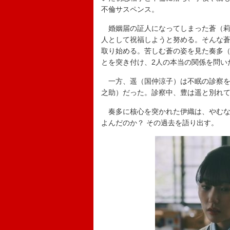
不倫サスペンス。
婚姻届の証人になってしまった蒼（莉
人として祝福しようと努める。そんな
取り始める。苦しむ蒼の姿を見た奏多
とを突き付け、2人の本当の関係を問い
一方、遥（国仲涼子）は不眠の診察を
之助）だった。診察中、豊は遥と別れて
奏多に核心を突かれた伊織は、やむな
よんだのか？ その過去を語り出す。