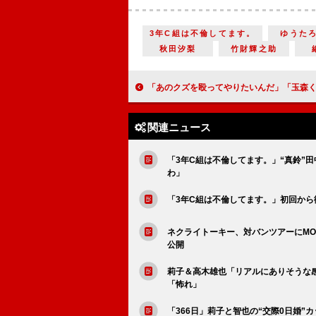
3年C組は不倫してます。
ゆうた
秋田汐梨
竹財輝之助
「あのクズを殴ってやりたいんだ」「玉森くんのクズぶりがカッコいい」「奈緒ちゃん
関連ニュース
「3年C組は不倫してます。」“真鈴”
わ」
「3年C組は不倫してます。」初回から
ネクライトーキー、対バンツアーにMO
公開
莉子＆高木雄也「リアルにありそうな感
「怖れ」
「366日」莉子と智也の“交際0日婚