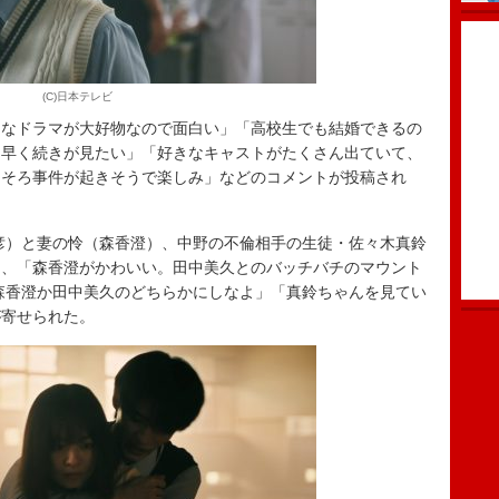
(C)日本テレビ
ロなドラマが大好物なので面白い」「高校生でも結婚できるの
…早く続きが見たい」「好きなキャストがたくさん出ていて、
ろそろ事件が起きそうで楽しみ」などのコメントが投稿され
彦）と妻の怜（森香澄）、中野の不倫相手の生徒・佐々木真鈴
て、「森香澄がかわいい。田中美久とのバッチバチのマウント
森香澄か田中美久のどちらかにしなよ」「真鈴ちゃんを見てい
が寄せられた。