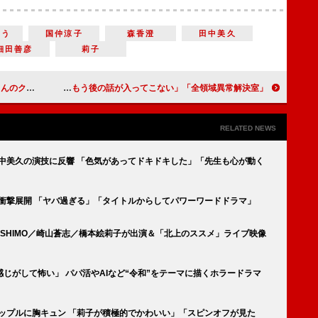
ろう
国仲涼子
森香澄
田中美久
細田善彦
莉子
に癒やされた」
「全領域異常解決室」広瀬アリスのキツネダンスが話題に 「鬼かわい過ぎる」「もう後の話が入ってこない」
RELATED NEWS
田中美久の演技に反響 「色気があってドキドキした」「先生も心が動く
衝撃展開 「ヤバ過ぎる」「タイトルからしてパワーワードドラマ」
SHIMO／崎山蒼志／橋本絵莉子が出演＆「北上のススメ」ライブ映像
じがして怖い」 パパ活やAIなど“令和”をテーマに描くホラードラマ
”カップルに胸キュン 「莉子が積極的でかわいい」「スピンオフが見た