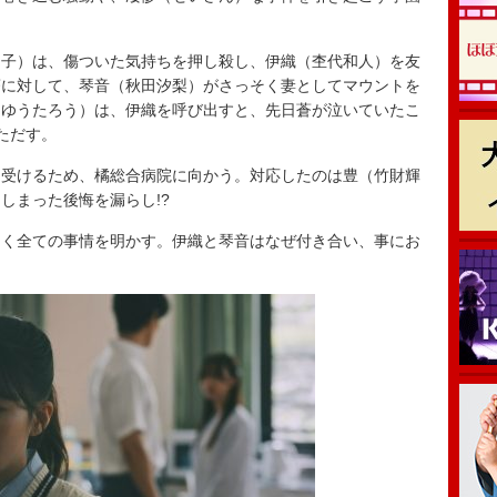
子）は、傷ついた気持ちを押し殺し、伊織（杢代和人）を友
蒼に対して、琴音（秋田汐梨）がさっそく妻としてマウントを
（ゆうたろう）は、伊織を呼び出すと、先日蒼が泣いていたこ
ただす。
受けるため、橘総合病院に向かう。対応したのは豊（竹財輝
しまった後悔を漏らし!?
く全ての事情を明かす。伊織と琴音はなぜ付き合い、事にお