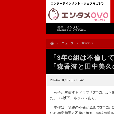
特集・インタビュー
FEATURE & INTERVIEW
ニュース
TOPICS
「3年C組は不倫し
「森香澄と田中美久
2024年10月17日 / 13:42
莉子が主演するドラマ「3年C組は不倫
た。（※以下、ネタバレあり）
本作は、父親の不倫が原因で3年C組
いた初恋相手と不倫に落ち、学校や親