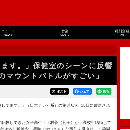
ニュース
音楽
特別企画
NEWS
MUSIC
PR
てます。」保健室のシーンに反響
のマウントバトルがすごい」
ポスト
シェア
送る
してます。」（日本テレビ系）の第3話が、15日に放送され
に転校してきた女子高生・上村蒼（莉子）が、高校生結婚して
も巻き込む騒動や、凄惨（せいさん）な事件を引き起こす学園