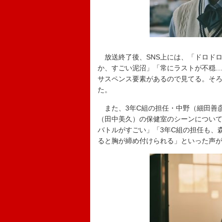
放送終了後、SNS上には、「ドロド
か、すごい泥沼」「常にラストが不穏
サスペンス要素があるので見てる。そ
た。
また、3年C組の担任・中野（細田善
（田中美久）の保健室のシーンについ
バトルがすごい」「3年C組の担任も、
ると胸が締め付けられる」といった声