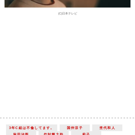
(C)日本テレビ
3年C組は不倫してます。
国仲涼子
杢代和人
秋田汐梨
竹財輝之助
莉子