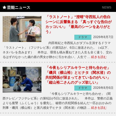
芸能ニュース
NEWS
「ラストノート」“澄晴”寺西拓人の告白
シーンに反響集まる 「真っすぐな告白が
カッコいい」「最高のシーンをありがと
う」
2026年8月7日
ドラマ
内田有紀と寺西拓人がダブル主演するドラマ
「ラストノート」（フジテレビ系）の第5話が、6日に放送された。（※以下、
ネタバレを含みます） 本作は、環境も積み重ねてきた人生も全く違う、交わ
るはずのなかった歳の差の男女が静かに引かれ合い、人生で …
続きを読む
「今夜もシリアルキラーと待ち合わせ」
「磯貝（横山裕）とヒナタ（関水渚）の
共犯関係が深まってきているのがいい」
「縦山裕二さんのグッズ欲しい」
2026年8月6日
ドラマ
「今夜もシリアルキラーと待ち合わせ」（関
西テレビ／フジテレビ系）の第6話が5日に放送された。 本作は、警察の正義
よりも復讐（ふくしゅう）を優先し、秘密の共犯関係を結んだ一匹おおかみの
刑事・磯貝（横山裕）と第六感女子ヒナタ（関水渚）の物語 …
続きを読む