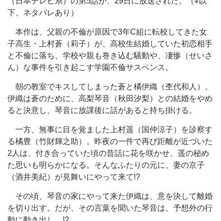
（日本テレビ系）の第5話が、29日に放送された。（※以
下、ネタバレあり）
本作は、父親の不倫が原因で3年C組に転校してきた女
子高生・上村蒼（莉子）が、高校生結婚していた初恋相手
と不倫に落ち、学校や親も巻き込む騒動や、凄惨（せいさ
ん）な事件を引き起こす学園不倫サスペンス。
朝の教室でキスしてしまった蒼と橘伊織（杢代和人）。
伊織は蒼のために、高梨琴音（秋田汐梨）との結婚をやめ
ると決意し、琴音に放課後に話があると持ち掛ける。
一方、無事に目を覚ました上村遥（国仲涼子）を診察す
る橘豊（竹財輝之助）。昨夜の一件で再び距離が近づいた
2人は、付き合っていた頃の昔話に花を咲かせ、遥の秘め
た思いも明らかになる。そんなふたりの元に、妻の京子
（酒井美紀）が見舞いにやって来て!?
その頃、琴音の家にやって来た伊織は、意を決して離婚
を切り出す。だが、その言葉を聞いた琴音は、予想外の行
動に動き出し…!?