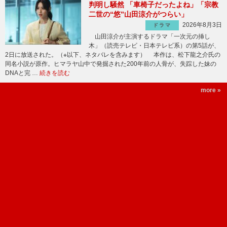
判明し騒然 「車椅子だったよね」「宗教
二世の“悠”山田涼介がつらい」
2026年8月3日
ドラマ
山田涼介が主演するドラマ「一次元の挿し
木」（読売テレビ・日本テレビ系）の第5話が、
2日に放送された。（※以下、ネタバレを含みます） 本作は、松下龍之介氏の
同名小説が原作。ヒマラヤ山中で発掘された200年前の人骨が、失踪した妹の
DNAと完 …
続きを読む
more »