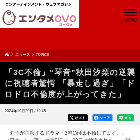
MENU
ニュース
TOPICS
「3C不倫」“琴音”秋田汐梨の逆襲
に視聴者驚愕 「暴走し過ぎ」「ド
ロドロ不倫度が上がってきた」
2024年10月30日 / 12:45
ポスト
シェア
送る
莉子が主演するドラマ「3年C組は不倫してます。」