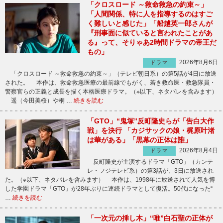
「クロスロード ～救命救急の約束～」
「人間関係、特に人を指導するのはすご
く難しいと感じた」「船越英一郎さんが
『刑事面に似ていると言われたことがあ
る』って、そりゃあ2時間ドラマの帝王だ
もの」
2026年8月6日
ドラマ
「クロスロード ～救命救急の約束～」（テレビ朝日系）の第5話が4日に放送
された。 本作は、救命救急医療の最前線でもがく、若き救命医・救急隊員・
警察官らの正義と成長を描く本格医療ドラマ。（※以下、ネタバレを含みます）
遥（今田美桜）や桐 …
続きを読む
「GTO」“鬼塚”反町隆史らが「告白大作
戦」を決行 「カジサックの娘・梶原叶渚
は華がある」「黒幕の正体は誰」
2026年8月4日
ドラマ
反町隆史が主演するドラマ「GTO」（カンテ
レ・フジテレビ系）の第3話が、3日に放送され
た。（※以下、ネタバレを含みます） 本作は、1998年に放送されて人気を博
した学園ドラマ「GTO」が28年ぶりに連続ドラマとして復活。50代になった“
…
続きを読む
「一次元の挿し木」“唯”白石聖の正体が