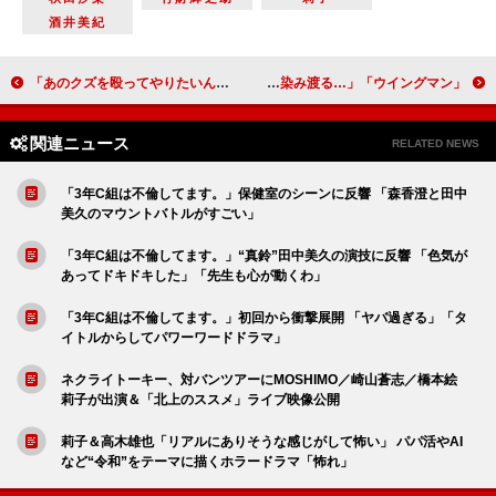
酒井美紀
「あのクズを殴ってやりたいんだ」「玉森くんの心揺さぶる演技、何度見ても胸がぎゅっとなる」「ゆいちゃんのボクシング愛に涙」
「ウイングマン」視聴者、坂本浩一監督の演出を称賛 「坂本監督節が実家のみそ汁のように染み渡る…」
関連ニュース
RELATED NEWS
「3年C組は不倫してます。」保健室のシーンに反響 「森香澄と田中
美久のマウントバトルがすごい」
「3年C組は不倫してます。」“真鈴”田中美久の演技に反響 「色気が
あってドキドキした」「先生も心が動くわ」
「3年C組は不倫してます。」初回から衝撃展開 「ヤバ過ぎる」「タ
イトルからしてパワーワードドラマ」
ネクライトーキー、対バンツアーにMOSHIMO／崎山蒼志／橋本絵
莉子が出演＆「北上のススメ」ライブ映像公開
莉子＆高木雄也「リアルにありそうな感じがして怖い」 パパ活やAI
など“令和”をテーマに描くホラードラマ「怖れ」