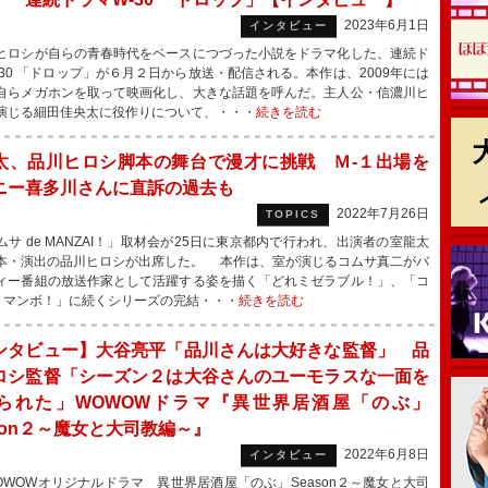
2023年6月1日
インタビュー
ロシが自らの青春時代をベースにつづった小説をドラマ化した、連続ド
-30 「ドロップ」が６月２日から放送・配信される。本作は、2009年には
自らメガホンを取って映画化し、大きな話題を呼んだ。主人公・信濃川ヒ
演じる細田佳央太に役作りについて、・・・
続きを読む
太、品川ヒロシ脚本の舞台で漫才に挑戦 Ｍ‐１出場を
ニー喜多川さんに直訴の過去も
2022年7月26日
TOPICS
サ de MANZAI！」取材会が25日に東京都内で行われ、出演者の室龍太
本・演出の品川ヒロシが出席した。 本作は、室が演じるコムサ真二がバ
ィー番組の放送作家として活躍する姿を描く「どれミゼラブル！」、「コ
de マンボ！」に続くシリーズの完結・・・
続きを読む
ンタビュー】大谷亮平「品川さんは大好きな監督」 品
ロシ監督「シーズン２は大谷さんのユーモラスな一面を
られた」WOWOWドラマ『異世界居酒屋「のぶ」
ason２～魔女と大司教編～』
2022年6月8日
インタビュー
WOWオリジナルドラマ 異世界居酒屋「のぶ」Season２～魔女と大司