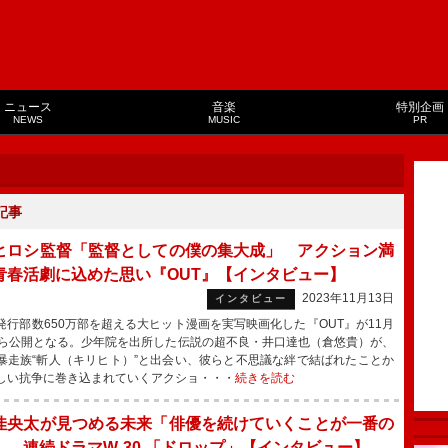
ニュース
音楽
特別企画
NEWS
MUSIC
PR
記事
ヒロシ監督「監督としての僕の集大成」 アクション満
青春活劇に込めた思い『OUT』【インタビュー】
2023年11月13日
インタビュー
行部数650万部を超える大ヒット漫画を実写映画化した『OUT』が11月
から公開となる。少年院を出所した伝説の超不良・井口達也（倉悠貴）が、
暴走族“斬人（キリヒト）”と出会い、彼らと不思議な絆で結ばれたことか
しい抗争に巻き込まれていくアクショ・・・
続きを読む
佳央太が見つめる未来「俳優を続けていくことが一番の
」 連続ドラマW-30 「ドロップ」【インタビュー】