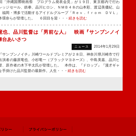
「沖縄国際映画祭 プログラム発表会見」が１９日、東京都内で行わ
レッジセール、鉄拳、品川ヒロシ、ＮＭＢ４８の山本彩、渡辺美優紀、山
、福岡・博多で活動するアイドルグループ「Ｒｅｖ．ｆｒｏｍ ＤＶＬ」
本環奈らが登壇した。 ６回目を迎・・・
続きを読む
竜也、品川監督は「男前な人」 映画『サンブンノイ
舞台あいさつ
2014年1月29日
ニュース
サンブンノイチ』川崎ワールドプレミアが２８日、神奈川県川崎市で行
出演者の藤原竜也、小杉竜一（ブラックマヨネーズ）、中島美嘉、品川ヒ
督、原作者の木下半太氏が登壇した。 本作は、『ドロップ』『漫才ギャ
を手掛けた品川監督の最新作。人生・・・
続きを読む