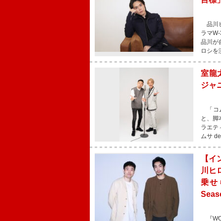
品川ヒ
ラマW
品川が
ロシを
室龍
ジャ
「コム
と、脚
ラエテ
ムサ 
【イ
川ヒ
乗せ
Se
『WO