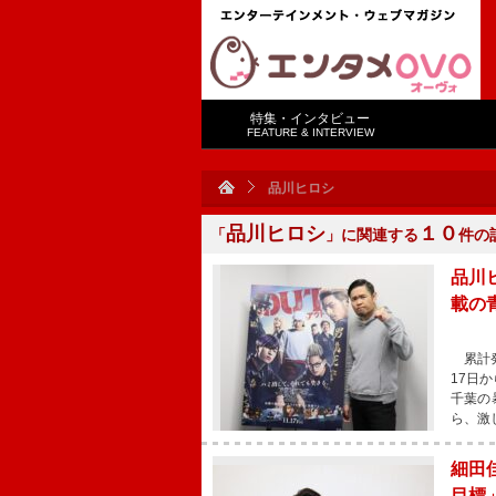
特集・インタビュー
FEATURE & INTERVIEW
品川ヒロシ
品川ヒロシ
１０
「
」に関連する
件の
品川
載の
累計発
17日
千葉の
ら、激
細田
目標