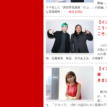
教編～
ラマ化した『異世界居酒屋「のぶ」』の続編。
な居酒屋料・・・
続きを読む
【イ
こう
こそ
コロナ
元気に
ルの君
樹、近藤春菜、粗品、水川あさみ、小池徹平・
【イ
奈 
きま
蝉川夏
が、５
送）。
を、『ドロップ』（08）の品川ヒロシ監督の