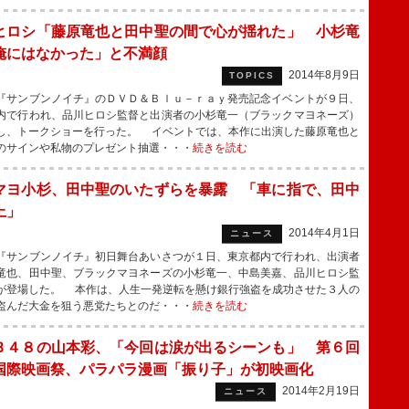
ヒロシ「藤原竜也と田中聖の間で心が揺れた」 小杉竜
俺にはなかった」と不満顔
2014年8月9日
TOPICS
サンブンノイチ』のＤＶＤ＆Ｂｌｕ－ｒａｙ発売記念イベントが９日、
内で行われ、品川ヒロシ監督と出演者の小杉竜一（ブラックマヨネーズ）
し、トークショーを行った。 イベントでは、本作に出演した藤原竜也と
のサインや私物のプレゼント抽選・・・
続きを読む
マヨ小杉、田中聖のいたずらを暴露 「車に指で、田中
上」
2014年4月1日
ニュース
サンブンノイチ』初日舞台あいさつが１日、東京都内で行われ、出演者
竜也、田中聖、ブラックマヨネーズの小杉竜一、中島美嘉、品川ヒロシ監
が登場した。 本作は、人生一発逆転を懸け銀行強盗を成功させた３人の
盗んだ大金を狙う悪党たちとのだ・・・
続きを読む
Ｂ４８の山本彩、「今回は涙が出るシーンも」 第６回
国際映画祭、パラパラ漫画「振り子」が初映画化
2014年2月19日
ニュース