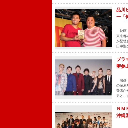
品川
一「
映画『
東京都
が登壇
田中聖
ブラ
聖参
映画『
の藤原
督ほか
男と、
ＮＭ
沖縄