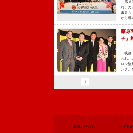
第６回
れ、ガ
田菜々
から橋
藤原
チ』
映画『
われ、
ロシ監
ング』
1