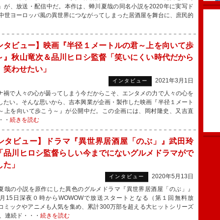
』が、放送・配信中だ。本作は、蝉川夏哉の同名小説を2020年に実写ド
中世ヨーロッパ風の異世界につながってしまった居酒屋を舞台に、庶民的
ンタビュー】映画『半径１メートルの君～上を向いて歩
～』秋山竜次＆品川ヒロシ監督「笑いにくい時代だから
、笑わせたい」
2021年3月1日
インタビュー
禍で人々の心が曇ってしまう今だからこそ、エンタメの力で人々の心を
したい。そんな思いから、吉本興業が企画・製作した映画『半径１メート
～上を向いて歩こう～』が公開中だ。この企画には、岡村隆史、又吉直
・・
続きを読む
ンタビュー】ドラマ『異世界居酒屋「のぶ」』武田玲
「品川ヒロシ監督らしい今までにないグルメドラマがで
した」
2020年5月13日
インタビュー
哉の小説を原作にした異色のグルメドラマ『異世界居酒屋「のぶ」』
月15日深夜０時からWOWOWで放送スタートとなる（第１回無料放
コミックやアニメも人気を集め、累計300万部を超える大ヒットシリーズ
下、連続ド・・・
続きを読む