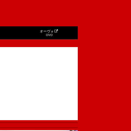
オーヴォ
OVO