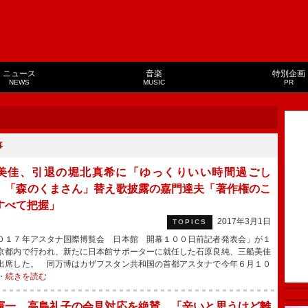
ニュース
音楽
特別企画
NEWS
MUSIC
PR
事
美佳、引退の堀北真希に「ゆっくりいい時間過ごし
 「森のくまさん」替え歌披露の嘉門達夫「著作権のこ
すべて把握」
2017年3月1日
TOPICS
１７年アスタナ国際博覧会 日本館 開幕１００日前記者発表会」が１
京都内で行われ、新たに日本館サポーターに就任した石原良純、三船美佳
出席した。 同万博はカザフスタン共和国の首都アスタナで今年６月１０
・
続きを読む
憲一、高島礼子の会見対応を絶賛 「辛いと思うけど離