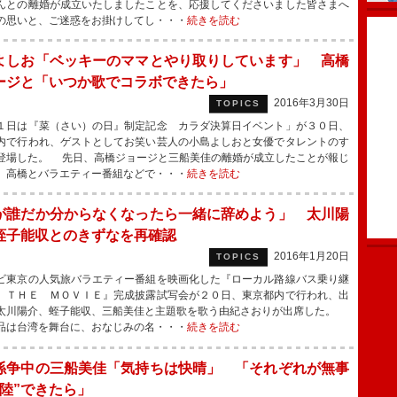
んとの離婚が成立いたしましたことを、応援してくださいました皆さまへ
の思いと、ご迷惑をお掛けしてし・・・
続きを読む
よしお「ベッキーのママとやり取りしています」 高橋
ージと「いつか歌でコラボできたら」
2016年3月30日
TOPICS
日は『菜（さい）の日』制定記念 カラダ決算日イベント」が３０日、
内で行われ、ゲストとしてお笑い芸人の小島よしおと女優でタレントのす
登場した。 先日、高橋ジョージと三船美佳の離婚が成立したことが報じ
。高橋とバラエティー番組などで・・・
続きを読む
が誰だか分からなくなったら一緒に辞めよう」 太川陽
蛭子能収とのきずなを再確認
2016年1月20日
TOPICS
東京の人気旅バラエティー番組を映画化した『ローカル路線バス乗り継
 ＴＨＥ ＭＯＶＩＥ』完成披露試写会が２０日、東京都内で行われ、出
太川陽介、蛭子能収、三船美佳と主題歌を歌う由紀さおりが出席した。
品は台湾を舞台に、おなじみの名・・・
続きを読む
係争中の三船美佳「気持ちは快晴」 「それぞれが無事
着陸”できたら」