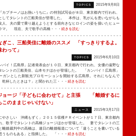
2015年9月8日
TOPICS
カプチーノはお熱いうちに』の特別試写会が８日、東京都内で行われ、
としてタレントの三船美佳が登壇した。 本作は、乳がんを患いながらも
友人、夫の愛で乗り越えようとする前向きなヒロインの姿を描いたヒュー
ラマ。 現在、夫で歌手の高橋・・・
続きを読む
なぎこ、三船美佳に離婚のススメ 「すっきりするよ。
味わって」
2015年6月10日
TOPICS
パイ！広島県」記者発表会が１０日、東京都内で行われ、女優の遠野な
タレントの三船美佳、山本モナほかが登場した。 「カンパイ！広島県」
ーガンとした新観光プロモーションを開始する広島県。それにちなんで
、乾杯したときは？」と聞かれた三・・・
続きを読む
ジョージ「子どもに会わせて」と主張 「離婚するに
もこのままじゃいけない」
2015年3月17日
ニュース
やさしい 沖縄もずく」２０１５収穫ＰＲイベントが１７日、東京都内
れ、歌手でタレントの高橋ジョージほかが登場した。 妻でタレントの三
と離婚裁判中の高橋は、連日の離婚報道について「違うことを書いている
思うものもある」と指摘した。 「・・・
続きを読む