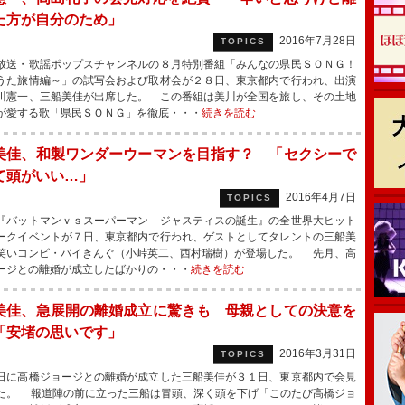
た方が自分のため」
2016年7月28日
TOPICS
送・歌謡ポップスチャンネルの８月特別番組「みんなの県民ＳＯＮＧ！
うた旅情編～」の試写会および取材会が２８日、東京都内で行われ、出演
川憲一、三船美佳が出席した。 この番組は美川が全国を旅し、その土地
が愛する歌「県民ＳＯＮＧ」を徹底・・・
続きを読む
美佳、和製ワンダーウーマンを目指す？ 「セクシーで
て頭がいい…」
2016年4月7日
TOPICS
バットマンｖｓスーパーマン ジャスティスの誕生』の全世界大ヒット
ークイベントが７日、東京都内で行われ、ゲストとしてタレントの三船美
笑いコンビ・バイきんぐ（小峠英二、西村瑞樹）が登場した。 先月、高
ージとの離婚が成立したばかりの・・・
続きを読む
美佳、急展開の離婚成立に驚きも 母親としての決意を
「安堵の思いです」
2016年3月31日
TOPICS
に高橋ジョージとの離婚が成立した三船美佳が３１日、東京都内で会見
た。 報道陣の前に立った三船は冒頭、深く頭を下げ「このたび高橋ジョ