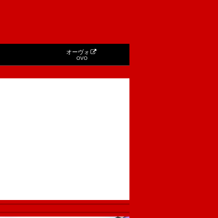
オーヴォ
OVO