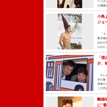
ージさ
の感謝
小島
ジョ
「３１
東京都
みれが
られた
「僕
介、
テレビ
ぎの旅
演者の
この作
離婚
に“