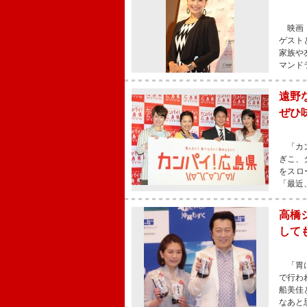
映画『
ゲスト
家族や
マンド
遠野
ぜひ
「カン
ぎこ、
をスロ
「最近
高橋
して
「胃に
で行わ
船美佳
なあと