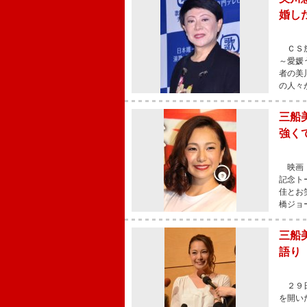
婚し
ＣＳ放
～愛媛
者の美
の人々
三船
強く
映画『
記念ト
佳とお
橋ジョ
三船
語り
２９日
を開い