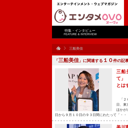
特集・インタビュー
FEATURE & INTERVIEW
三船美佳
三船美佳
１０
「
」に関連する
件の記
三船
て」
とは
「２０
日、東
ほかが
日から９月１０日の９３日間にわたって「・・
美川