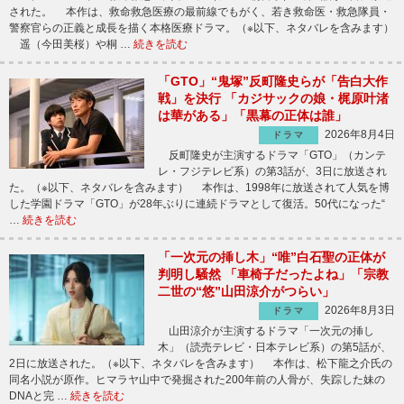
された。 本作は、救命救急医療の最前線でもがく、若き救命医・救急隊員・
警察官らの正義と成長を描く本格医療ドラマ。（※以下、ネタバレを含みます）
遥（今田美桜）や桐 …
続きを読む
「GTO」“鬼塚”反町隆史らが「告白大作
戦」を決行 「カジサックの娘・梶原叶渚
は華がある」「黒幕の正体は誰」
2026年8月4日
ドラマ
反町隆史が主演するドラマ「GTO」（カンテ
レ・フジテレビ系）の第3話が、3日に放送され
た。（※以下、ネタバレを含みます） 本作は、1998年に放送されて人気を博
した学園ドラマ「GTO」が28年ぶりに連続ドラマとして復活。50代になった“
…
続きを読む
「一次元の挿し木」“唯”白石聖の正体が
判明し騒然 「車椅子だったよね」「宗教
二世の“悠”山田涼介がつらい」
2026年8月3日
ドラマ
山田涼介が主演するドラマ「一次元の挿し
木」（読売テレビ・日本テレビ系）の第5話が、
2日に放送された。（※以下、ネタバレを含みます） 本作は、松下龍之介氏の
同名小説が原作。ヒマラヤ山中で発掘された200年前の人骨が、失踪した妹の
DNAと完 …
続きを読む