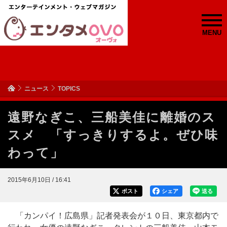
MENU
ニュース
TOPICS
遠野なぎこ、三船美佳に離婚のス
スメ 「すっきりするよ。ぜひ味
わって」
2015年6月10日 / 16:41
ポスト
シェア
送る
「カンパイ！広島県」記者発表会が１０日、東京都内で