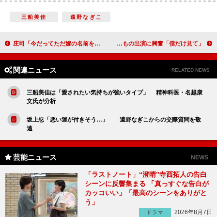
三船美佳
遠野なぎこ
庄司「今だってただ嫁の名前を叫んでるだけ」 ミキティ第２子出産間近も将来に不安？
フジモンもし嫁に逃げられたら「泣いて引き止める」 戦隊もの出演に興奮「僕だけ見て」
関連ニュース
RELATED NEWS
三船美佳は「愛されたい気持ちが強いタイプ」 精神科医・名越康
文氏が分析
坂上忍「悪い運が付きそう…」 遠野なぎこからの交際質問を敬
遠
芸能ニュース
NEWS
「ラストノート」“澄晴”寺西拓人の告白
シーンに反響集まる 「真っすぐな告白が
カッコいい」「最高のシーンをありがと
う」
2026年8月7日
ドラマ