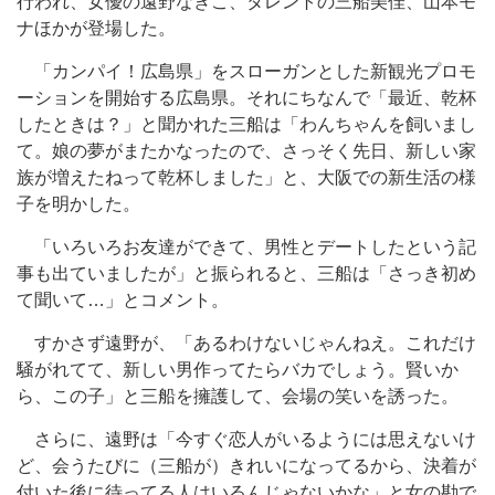
行われ、女優の遠野なぎこ、タレントの三船美佳、山本モ
ナほかが登場した。
「カンパイ！広島県」をスローガンとした新観光プロモ
ーションを開始する広島県。それにちなんで「最近、乾杯
したときは？」と聞かれた三船は「わんちゃんを飼いまし
て。娘の夢がまたかなったので、さっそく先日、新しい家
族が増えたねって乾杯しました」と、大阪での新生活の様
子を明かした。
「いろいろお友達ができて、男性とデートしたという記
事も出ていましたが」と振られると、三船は「さっき初め
て聞いて…」とコメント。
すかさず遠野が、「あるわけないじゃんねえ。これだけ
騒がれてて、新しい男作ってたらバカでしょう。賢いか
ら、この子」と三船を擁護して、会場の笑いを誘った。
さらに、遠野は「今すぐ恋人がいるようには思えないけ
ど、会うたびに（三船が）きれいになってるから、決着が
付いた後に待ってる人はいるんじゃないかな」と女の勘で