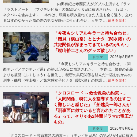
内田有紀と寺西拓人がダブル主演するドラマ
「ラストノート」（フジテレビ系）の第5話が、6日に放送された。（※以下、
ネタバレを含みます） 本作は、環境も積み重ねてきた人生も全く違う、交わ
るはずのなかった歳の差の男女が静かに引かれ合い、人生で …
続きを読む
「今夜もシリアルキラーと待ち合わせ」
「磯貝（横山裕）とヒナタ（関水渚）の
共犯関係が深まってきているのがいい」
「縦山裕二さんのグッズ欲しい」
2026年8月6日
ドラマ
「今夜もシリアルキラーと待ち合わせ」（関
西テレビ／フジテレビ系）の第6話が5日に放送された。 本作は、警察の正義
よりも復讐（ふくしゅう）を優先し、秘密の共犯関係を結んだ一匹おおかみの
刑事・磯貝（横山裕）と第六感女子ヒナタ（関水渚）の物語 …
続きを読む
「クロスロード ～救命救急の約束～」
「人間関係、特に人を指導するのはすご
く難しいと感じた」「船越英一郎さんが
『刑事面に似ていると言われたことがあ
る』って、そりゃあ2時間ドラマの帝王だ
もの」
2026年8月6日
ドラマ
「クロスロード ～救命救急の約束～」（テレビ朝日系）の第5話が4日に放送