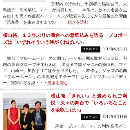
京都内で行われ、出演者の稲垣吾郎、大
島優子、高岡早紀、マイコが出席した。 本作は、数々の名曲を生
み出した天才作曲家ベートーベンが聴覚を失ってから最後の交響曲
「第九番」を生み出すまでの・・・
続きを読む
横山裕、１３年ぶりの舞台への意気込みを語る プロポー
ズは「いずれそういう時がくればいい」
2015年5月22日
TOPICS
舞台「ブルームーン」の公開リハーサルと囲み取材が２２日、都
内の東京グローブ座で行われ、出演者で関ジャニ∞の横山裕、マイ
コ、山崎一、加賀まりこほかが出席した。 本作は、ジャズの名曲
「ブルームーン」の世界観をモチーフにしたオリジナルコメディ
ー。実家の寺を継・・・
続きを読む
横山裕「きれい」と褒められご満
悦 久々の舞台で「いろいろなこと
を吸収したい」
2015年4月13日
TOPICS
舞台「ブルームーン」の制作発表が１