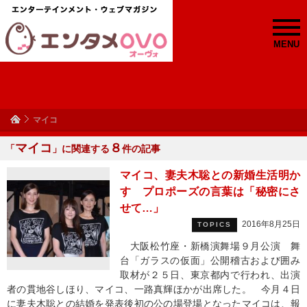
MENU
マイコ
マイコ
８
「
」に関連する
件の記事
マイコ、妻夫木聡との新婚生活明か
す プロポーズの言葉は「秘密にさ
せて…」
2016年8月25日
TOPICS
大阪松竹座・新橋演舞場９月公演 舞
台「ガラスの仮面」公開稽古および囲み
取材が２５日、東京都内で行われ、出演
者の貫地谷しほり、マイコ、一路真輝ほかが出席した。 今月４日
に妻夫木聡との結婚を発表後初の公の場登場となったマイコは、報