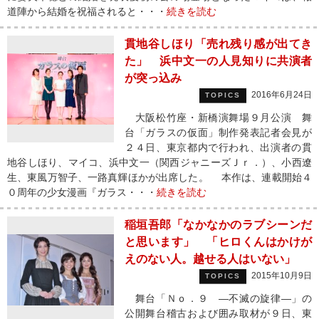
道陣から結婚を祝福されると・・・
続きを読む
貫地谷しほり「売れ残り感が出てき
た」 浜中文一の人見知りに共演者
が突っ込み
2016年6月24日
TOPICS
大阪松竹座・新橋演舞場９月公演 舞
台「ガラスの仮面」制作発表記者会見が
２４日、東京都内で行われ、出演者の貫
地谷しほり、マイコ、浜中文一（関西ジャニーズＪｒ．）、小西遼
生、東風万智子、一路真輝ほかが出席した。 本作は、連載開始４
０周年の少女漫画『ガラス・・・
続きを読む
稲垣吾郎「なかなかのラブシーンだ
と思います」 「ヒロくんはかけが
えのない人。越せる人はいない」
2015年10月9日
TOPICS
舞台「Ｎｏ．９ ―不滅の旋律―」の
公開舞台稽古および囲み取材が９日、東