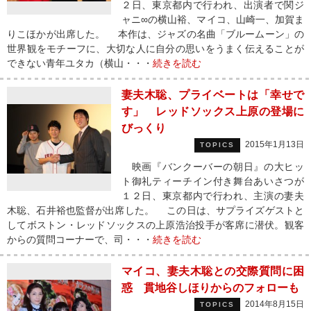
２日、東京都内で行われ、出演者で関ジ
ャニ∞の横山裕、マイコ、山崎一、加賀ま
りこほかが出席した。 本作は、ジャズの名曲「ブルームーン」の
世界観をモチーフに、大切な人に自分の思いをうまく伝えることが
できない青年ユタカ（横山・・・
続きを読む
妻夫木聡、プライベートは「幸せで
す」 レッドソックス上原の登場に
びっくり
2015年1月13日
TOPICS
映画『バンクーバーの朝日』の大ヒッ
ト御礼ティーチイン付き舞台あいさつが
１２日、東京都内で行われ、主演の妻夫
木聡、石井裕也監督が出席した。 この日は、サプライズゲストと
してボストン・レッドソックスの上原浩治投手が客席に潜伏。観客
からの質問コーナーで、司・・・
続きを読む
マイコ、妻夫木聡との交際質問に困
惑 貫地谷しほりからのフォローも
2014年8月15日
TOPICS