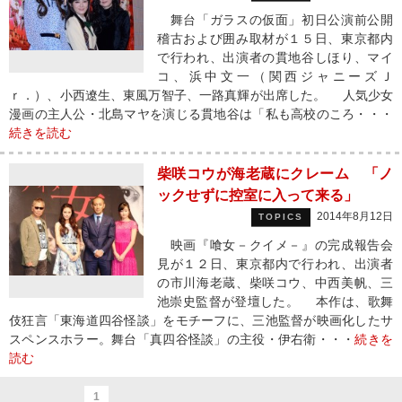
舞台「ガラスの仮面」初日公演前公開
稽古および囲み取材が１５日、東京都内
で行われ、出演者の貫地谷しほり、マイ
コ、浜中文一（関西ジャニーズＪ
ｒ．）、小西遼生、東風万智子、一路真輝が出席した。 人気少女
漫画の主人公・北島マヤを演じる貫地谷は「私も高校のころ・・・
続きを読む
柴咲コウが海老蔵にクレーム 「ノ
ックせずに控室に入って来る」
2014年8月12日
TOPICS
映画『喰女－クイメ－』の完成報告会
見が１２日、東京都内で行われ、出演者
の市川海老蔵、柴咲コウ、中西美帆、三
池崇史監督が登壇した。 本作は、歌舞
伎狂言「東海道四谷怪談」をモチーフに、三池監督が映画化したサ
スペンスホラー。舞台「真四谷怪談」の主役・伊右衛・・・
続きを
読む
1