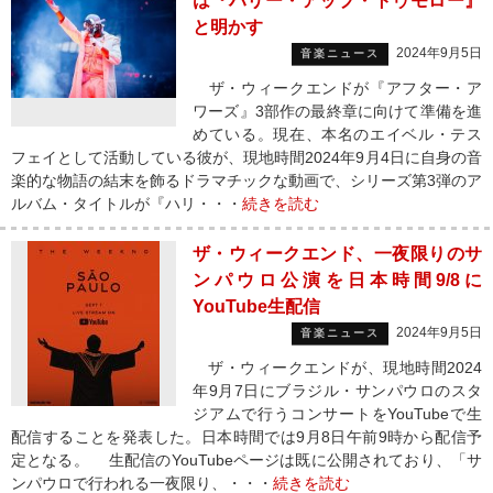
は『ハリー・アップ・トゥモロー』
と明かす
2024年9月5日
音楽ニュース
ザ・ウィークエンドが『アフター・ア
ワーズ』3部作の最終章に向けて準備を進
めている。現在、本名のエイベル・テス
フェイとして活動している彼が、現地時間2024年9月4日に自身の音
楽的な物語の結末を飾るドラマチックな動画で、シリーズ第3弾のア
ルバム・タイトルが『ハリ・・・
続きを読む
ザ・ウィークエンド、一夜限りのサ
ンパウロ公演を日本時間9/8に
YouTube生配信
2024年9月5日
音楽ニュース
ザ・ウィークエンドが、現地時間2024
年9月7日にブラジル・サンパウロのスタ
ジアムで行うコンサートをYouTubeで生
配信することを発表した。日本時間では9月8日午前9時から配信予
定となる。 生配信のYouTubeページは既に公開されており、「サ
ンパウロで行われる一夜限り、・・・
続きを読む