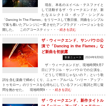
現在、本名のエイベル・テスファイと
して活動するザ・ウィークエンドが、新
たなエレクトロ・ポップ・シングル
「Dancing In The Flames」をリリースして数日後、同曲をシンプル
で落ち着いたアレンジに一変させたアンプラグド・バージョンを公
開した。 このアコースティッ・・・
続きを読む
ザ・ウィークエンド、サンパウロ公
演で「Dancing in the Flames」な
ど新曲を初披露
2024年9月9日
音楽ニュース
ザ・ウィークエンドが、現地時間9月7
日にブラジル・サンパウロでの公演を、
「どうして明日じゃないの？」という歌
詞を含む楽曲で締めくくり、ニュー・アルバム『ハリー・アップ・
トゥモロー』のリリースを心待ちにしているファンに歌詞と同じ疑
問を抱かせた。 現地時間9・・・
続きを読む
ザ・ウィークエンド、新作タイトル