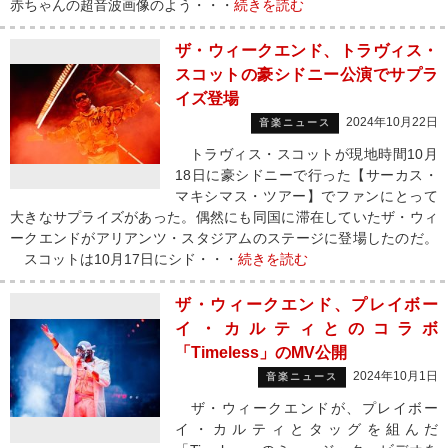
赤ちゃんの超音波画像のよう・・・
続きを読む
ザ・ウィークエンド、トラヴィス・
スコットの豪シドニー公演でサプラ
イズ登場
2024年10月22日
音楽ニュース
トラヴィス・スコットが現地時間10月
18日に豪シドニーで行った【サーカス・
マキシマス・ツアー】でファンにとって
大きなサプライズがあった。偶然にも同国に滞在していたザ・ウィ
ークエンドがアリアンツ・スタジアムのステージに登場したのだ。
スコットは10月17日にシド・・・
続きを読む
ザ・ウィークエンド、プレイボー
イ・カルティとのコラボ
「Timeless」のMV公開
2024年10月1日
音楽ニュース
ザ・ウィークエンドが、プレイボー
イ・カルティとタッグを組んだ