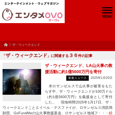
MENU
ザ・ウィークエンド
ザ・ウィークエンド
３６
「
」に関連する
件の記事
ザ・ウィークエンド、LA山火事の救
援活動に約1億5600万円を寄付
2025年1月20日
音楽ニュース
米ロサンゼルスで山火事が被害をもた
らす中、ザ・ウィークエンドが100万ドル
（約1億5600万円）を義援金として寄付
した。 現地時間2025年1月17日、ザ・
ウィークエンドことエイベル・テスファイが、ロサンゼルス消防局
財団、GoFundMeの山火事救援基金、ロサンゼルス地域フ・・・
続