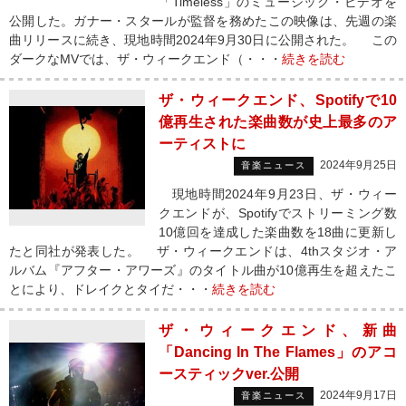
「Timeless」のミュージック・ビデオを
公開した。ガナー・スタールが監督を務めたこの映像は、先週の楽
曲リリースに続き、現地時間2024年9月30日に公開された。 この
ダークなMVでは、ザ・ウィークエンド（・・・
続きを読む
ザ・ウィークエンド、Spotifyで10
億再生された楽曲数が史上最多のア
ーティストに
2024年9月25日
音楽ニュース
現地時間2024年9月23日、ザ・ウィー
クエンドが、Spotifyでストリーミング数
10億回を達成した楽曲数を18曲に更新し
たと同社が発表した。 ザ・ウィークエンドは、4thスタジオ・ア
ルバム『アフター・アワーズ』のタイトル曲が10億再生を超えたこ
とにより、ドレイクとタイだ・・・
続きを読む
ザ・ウィークエンド、新曲
「Dancing In The Flames」のアコ
ースティックver.公開
2024年9月17日
音楽ニュース