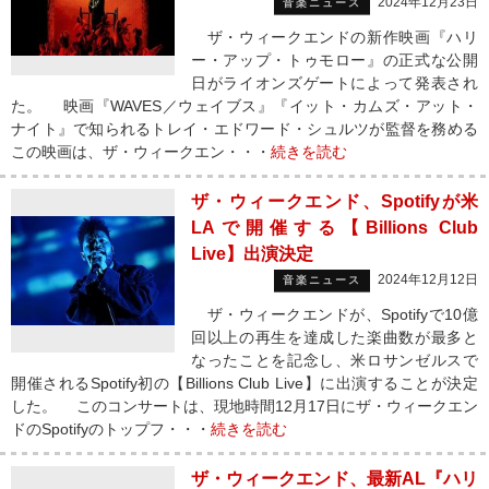
2024年12月23日
音楽ニュース
ザ・ウィークエンドの新作映画『ハリ
ー・アップ・トゥモロー』の正式な公開
日がライオンズゲートによって発表され
た。 映画『WAVES／ウェイブス』『イット・カムズ・アット・
ナイト』で知られるトレイ・エドワード・シュルツが監督を務める
この映画は、ザ・ウィークエン・・・
続きを読む
ザ・ウィークエンド、Spotifyが米
LAで開催する【Billions Club
Live】出演決定
2024年12月12日
音楽ニュース
ザ・ウィークエンドが、Spotifyで10億
回以上の再生を達成した楽曲数が最多と
なったことを記念し、米ロサンゼルスで
開催されるSpotify初の【Billions Club Live】に出演することが決定
した。 このコンサートは、現地時間12月17日にザ・ウィークエン
ドのSpotifyのトップフ・・・
続きを読む
ザ・ウィークエンド、最新AL『ハリ