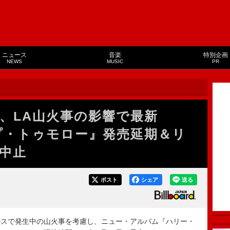
ニュース
音楽
特別企画
NEWS
MUSIC
PR
、LA山火事の影響で最新
プ・トゥモロー』発売延期＆リ
中止
ポスト
シェア
送る
スで発生中の山火事を考慮し、ニュー・アルバム『ハリー・