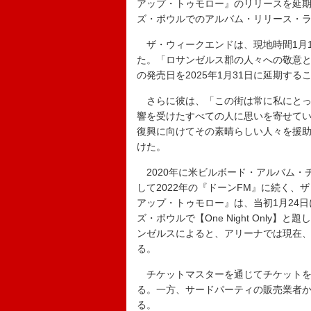
アップ・トゥモロー』のリリースを延期し
ズ・ボウルでのアルバム・リリース・
ザ・ウィークエンドは、現地時間1月1
た。「ロサンゼルス郡の人々への敬意
の発売日を2025年1月31日に延期す
さらに彼は、「この街は常に私にとっ
響を受けたすべての人に思いを寄せて
復興に向けてその素晴らしい人々を援
けた。
2020年に米ビルボード・アルバム・チャー
して2022年の『ドーンFM』に続く
アップ・トゥモロー』は、当初1月24
ズ・ボウルで【One Night Only
ンゼルスによると、アリーナでは現在
る。
チケットマスターを通じてチケットを
る。一方、サードパーティの販売業者
る。