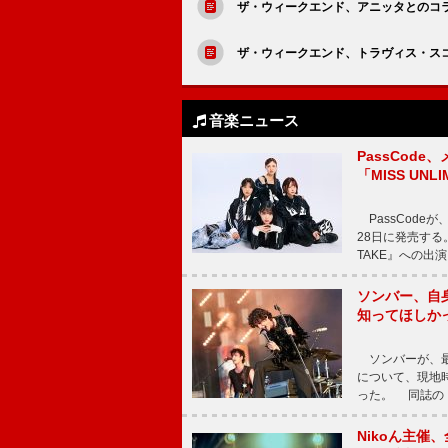
ザ・ウィークエンド、アニッタとのコラボ「
ザ・ウィークエンド、トラヴィス・ス
音楽ニュース
PassCode
「MISS UNL
PassCode
28日に発売する。
TAKE』への出
ソンバー、自
知ってほしか
ソンバーが、最新シ
について、現地時
った。 同誌の『Po
Nikoん主催