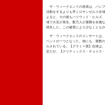
ザ・ウィークエンドの発表は、パシフ
活動をするよりも早くロサンゼルス全域
よると、その後もハリウッド・ヒルズ
域で火災が発生。数万人が避難を余儀なく
焼失した。この被害により少なくとも2
ザ・ウィークエンドのコンサートは、
ベントの一つとなった。他にも、複数
ルされている。【グラミー賞】自体は、
定だが、【クリティックス・チョイス・ア