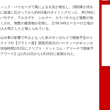
ィック・パリセーズで風による火災が発生し、消防隊が消火
に急速に広がってから約6日後のタイミングだった。米CNNに
、パサデナ、アルタデナ、シルマー、カラバサスなど複数の地
され、無数の建造物が全焼し、計38,549エーカーの土地が
4人が死亡したと報じられている。
山火事の影響で中止となった米ロサンゼルスで開催予定のイ
のライブや【グラミー賞】授賞式前日のパーティーがキャンセ
現地時間2月2日にクリプト・ドットコム・アリーナで開催予
ワード】は1月12日から1月26日に延期された。