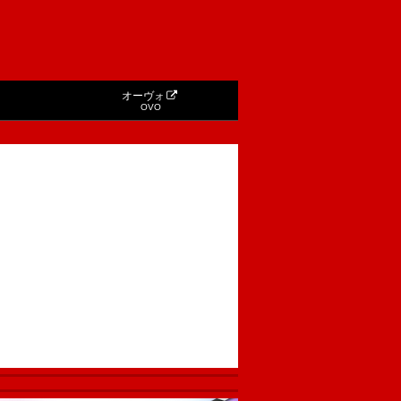
オーヴォ
OVO