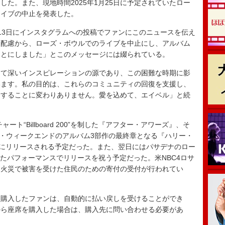
た。また、現地時間2025年1月25日に予定されていたロー
ライブの中止を発表した。
3日にインスタグラムへの投稿でファンにこのニュースを伝え
と配慮から、ローズ・ボウルでのライブを中止にし、アルバム
ることにしました」とこのメッセージには綴られている。
て深いインスピレーションの源であり、この困難な時期に影
います。私の目的は、これらのコミュニティの回復を支援し、
助することに変わりありません。愛を込めて、エイベル」と続
ト“Billboard 200”を制した『アフター・アワーズ』、そ
、ザ・ウィークエンドのアルバム3部作の最終章となる『ハリー・
日にリリースされる予定だった。また、翌日にはパサデナのロー
】と題したパフォーマンスでリリースを祝う予定だった。米NBC4ロサ
、火災で被害を受けた住民のための寄付の受付が行われてい
購入したファンは、自動的に払い戻しを受けることができ
から座席を購入した場合は、購入先に問い合わせる必要があ