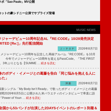
Sao Paulo」MV公開
コットの豪シドニー公演でサプライズ登場
MUSIC NEWS
、メジャーデビュー10周年記念AL『RE:CODE』10/28発売決定
IMITED [Re:]」先行配信開始
2026年8月7日
Ｊ－ＰＯＰ
が、メジャーデビュー10周年を記念した再録アルバム『RE:CODE』を10月
 今年でメジャーデビュー10周年を迎えるPassCode。『THE FIRST
演、3年ぶりとなる【SUMME …
続きを読む
身のボディ・イメージとの葛藤を告白「同じ悩みを抱える人に
った」
2026年8月7日
洋楽
ングル「My Body Isn’t Ready」で歌ったボディ・イメージとの葛藤
間2026年8月5日に公開された米バラエティのインタビューで率直に語
wer of Youn …
続きを読む
、全国から53バンドが出演した2DAYSイベントのレポート到着＆