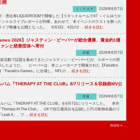
公開
2026年8月7日
Ｊ－ＰＯＰ
京・恵比寿LIQUIDROOMで開催した【リキッドルームで47 ～ぐんゆうか
ィシャルライブレポートが到着。あわせて、本イベントのラストを飾った
尺ライブ映像も公開となった。 8月3日、4日の2 …
続きを読む
s Games 2026】ジャスティン・ビーバーが総合優勝、賞金約1億
をファンと慈善団体へ寄付
2026年8月7日
洋楽
楽活動で話題を集めてきたジャスティン・ビーバーだが、スポーツの世
したようだ。 ビーバーは、米ニューヨークで開催された【Fanatics
『Fanatics Games』に出場し、NFLの …
続きを読む
ルバム『THERAPY AT THE CLUB』8/7リリース＆収録曲MV公
2026年8月7日
洋楽
ルバム『THERAPY AT THE CLUB』を8月7日にリリースした。 本作
herapy At The Club」、UKで自己最高位を記録したFLO単独名義のリ
eak It」、フ …
続きを読む
more »