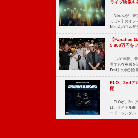
ライブ映像も
Nikoんが、東
っぽ～】のオフ
Nikoんのフル
【Fanatic
5,800万円
この1年間、音
界でも存在感を示
Fest】の特別企画
FLO、2ndア
開
FLOが、2ndア
は、タイトル曲「T
ード・シングル「L