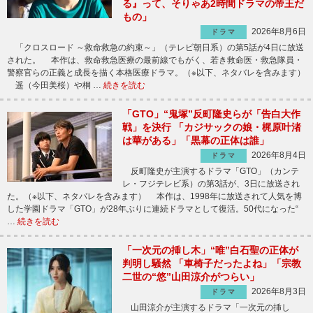
る』って、そりゃあ2時間ドラマの帝王だ
もの」
2026年8月6日
ドラマ
「クロスロード ～救命救急の約束～」（テレビ朝日系）の第5話が4日に放送
された。 本作は、救命救急医療の最前線でもがく、若き救命医・救急隊員・
警察官らの正義と成長を描く本格医療ドラマ。（※以下、ネタバレを含みます）
遥（今田美桜）や桐 …
続きを読む
「GTO」“鬼塚”反町隆史らが「告白大作
戦」を決行 「カジサックの娘・梶原叶渚
は華がある」「黒幕の正体は誰」
2026年8月4日
ドラマ
反町隆史が主演するドラマ「GTO」（カンテ
レ・フジテレビ系）の第3話が、3日に放送され
た。（※以下、ネタバレを含みます） 本作は、1998年に放送されて人気を博
した学園ドラマ「GTO」が28年ぶりに連続ドラマとして復活。50代になった“
…
続きを読む
「一次元の挿し木」“唯”白石聖の正体が
判明し騒然 「車椅子だったよね」「宗教
二世の“悠”山田涼介がつらい」
2026年8月3日
ドラマ
山田涼介が主演するドラマ「一次元の挿し