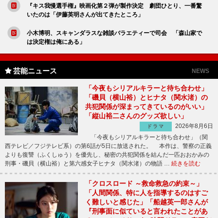
『キス我慢選手権』映画化第２弾が製作決定 劇団ひとり、一番驚
いたのは「伊藤英明さんが出てきたところ」
小木博明、スキャンダラスな雑談バラエティーで司会 「森山家で
は決定権は俺にある」
芸能ニュース
NEWS
「今夜もシリアルキラーと待ち合わせ」
「磯貝（横山裕）とヒナタ（関水渚）の
共犯関係が深まってきているのがいい」
「縦山裕二さんのグッズ欲しい」
2026年8月6日
ドラマ
「今夜もシリアルキラーと待ち合わせ」（関
西テレビ／フジテレビ系）の第6話が5日に放送された。 本作は、警察の正義
よりも復讐（ふくしゅう）を優先し、秘密の共犯関係を結んだ一匹おおかみの
刑事・磯貝（横山裕）と第六感女子ヒナタ（関水渚）の物語 …
続きを読む
「クロスロード ～救命救急の約束～」
「人間関係、特に人を指導するのはすご
く難しいと感じた」「船越英一郎さんが
『刑事面に似ていると言われたことがあ