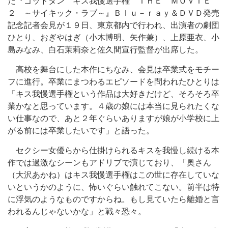
た『ゴッドタン キス我慢選手権 ＴＨＥ ＭＯＶＩＥ
２ ～サイキック・ラブ～』Ｂｌｕ－ｒａｙ＆ＤＶＤ発売
記念記者会見が１９日、東京都内で行われ、出演者の劇団
ひとり、おぎやはぎ（小木博明、矢作兼）、上原亜衣、小
島みなみ、白石茉莉奈と佐久間宣行監督が出席した。
高校を舞台にした本作にちなみ、会見は卒業式をモチー
フに進行。卒業にまつわるエピソードを問われたひとりは
「キス我慢選手権という作品は大好きだけど、そろそろ卒
業かなと思っています。４歳の娘には本当に見られたくな
い仕事なので、あと２年ぐらいありますが娘が小学校に上
がる前には卒業したいです」と語った。
セクシー女優らから仕掛けられるキスを我慢し続ける本
作では過激なシーンもアドリブで演じており、「奥さん
（大沢あかね）はキス我慢選手権はこの世に存在していな
いというかのように、怖いぐらい触れてこない。前半は特
に浮気のようなものですからね。もし見ていたら離婚と言
われるんじゃないかな」と戦々恐々。