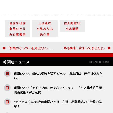
おぎやはぎ
上原亜衣
佐久間宣行
劇団ひとり
小島みなみ
小木博明
白石茉莉奈
矢作兼
「狂気のとっつーを見せたい」 Ａ．Ｂ．Ｃ－Ｚ戸塚主演舞台で演出・錦織が宣言
新垣結衣、現役中学生の“悩み”にアドバイス 「私も将来、決まってませんよ」
関連ニュース
RELATED NEWS
劇団ひとり、娘のお受験を猛アピール 坂上忍は「来年は休みた
い」
劇団ひとり「アドリブは、かまないんです」 「キス我慢選手権」
映画化第２弾が公開
“デビクロくん”の声は劇団ひとり 主演・相葉雅紀の中学校の先
輩！