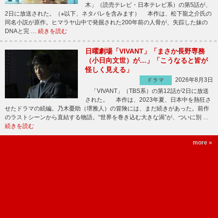
木」（読売テレビ・日本テレビ系）の第5話が、
2日に放送された。（※以下、ネタバレを含みます） 本作は、松下龍之介氏の
同名小説が原作。ヒマラヤ山中で発掘された200年前の人骨が、失踪した妹の
DNAと完 …
続きを読む
日曜劇場「VIVANT」「まさか長野専務
（小日向文世）が…」「こうなると皆が
怪しく見える」
2026年8月3日
ドラマ
「VIVANT」（TBS系）の第12話が2日に放送
された。 本作は、2023年夏、日本中を熱狂さ
せたドラマの続編。乃木憂助（堺雅人）の冒険には、まだ続きがあった。前作
のラストシーンから直結する物語。“世界を巻き込む大きな渦”が、ついに別 …
続きを読む
more »