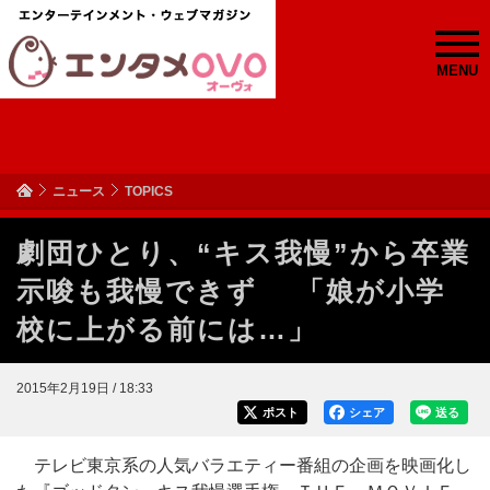
MENU
ニュース
TOPICS
劇団ひとり、“キス我慢”から卒業
示唆も我慢できず 「娘が小学
校に上がる前には…」
2015年2月19日 / 18:33
ポスト
シェア
送る
テレビ東京系の人気バラエティー番組の企画を映画化し