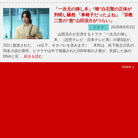
「一次元の挿し木」“唯”白石聖の正体が
判明し騒然 「車椅子だったよね」「宗教
二世の“悠”山田涼介がつらい」
2026年8月3日
ドラマ
山田涼介が主演するドラマ「一次元の挿し
木」（読売テレビ・日本テレビ系）の第5話が、
2日に放送された。（※以下、ネタバレを含みます） 本作は、松下龍之介氏の
同名小説が原作。ヒマラヤ山中で発掘された200年前の人骨が、失踪した妹の
DNAと完 …
続きを読む
more »