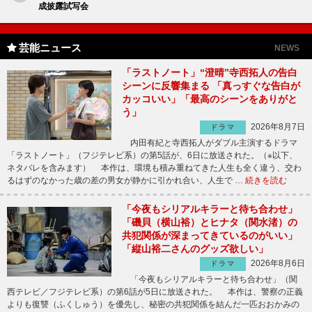
成披露試写会
芸能ニュース
NEWS
「ラストノート」“澄晴”寺西拓人の告白
シーンに反響集まる 「真っすぐな告白が
カッコいい」「最高のシーンをありがと
う」
2026年8月7日
ドラマ
内田有紀と寺西拓人がダブル主演するドラマ
「ラストノート」（フジテレビ系）の第5話が、6日に放送された。（※以下、
ネタバレを含みます） 本作は、環境も積み重ねてきた人生も全く違う、交わ
るはずのなかった歳の差の男女が静かに引かれ合い、人生で …
続きを読む
「今夜もシリアルキラーと待ち合わせ」
「磯貝（横山裕）とヒナタ（関水渚）の
共犯関係が深まってきているのがいい」
「縦山裕二さんのグッズ欲しい」
2026年8月6日
ドラマ
「今夜もシリアルキラーと待ち合わせ」（関
西テレビ／フジテレビ系）の第6話が5日に放送された。 本作は、警察の正義
よりも復讐（ふくしゅう）を優先し、秘密の共犯関係を結んだ一匹おおかみの