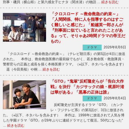
刑事・磯貝（横山裕）と第六感女子ヒナタ（関水渚）の物語 …
続きを読む
「クロスロード ～救命救急の約束～」
「人間関係、特に人を指導するのはすご
く難しいと感じた」「船越英一郎さんが
『刑事面に似ていると言われたことがあ
る』って、そりゃあ2時間ドラマの帝王だ
もの」
2026年8月6日
ドラマ
「クロスロード ～救命救急の約束～」（テレビ朝日系）の第5話が4日に放送
された。 本作は、救命救急医療の最前線でもがく、若き救命医・救急隊員・
警察官らの正義と成長を描く本格医療ドラマ。（※以下、ネタバレを含みます）
遥（今田美桜）や桐 …
続きを読む
「GTO」“鬼塚”反町隆史らが「告白大作
戦」を決行 「カジサックの娘・梶原叶渚
は華がある」「黒幕の正体は誰」
2026年8月4日
ドラマ
反町隆史が主演するドラマ「GTO」（カンテ
レ・フジテレビ系）の第3話が、3日に放送され
た。（※以下、ネタバレを含みます） 本作は、1998年に放送されて人気を博
した学園ドラマ「GTO」が28年ぶりに連続ドラマとして復活。50代になった“
…
続きを読む