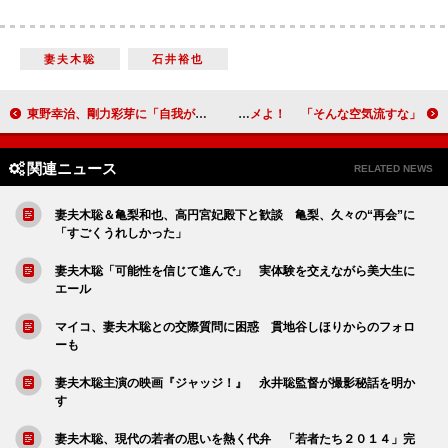
妻夫木聡
石井裕也
東野幸治、剛力彩芽に「自我が出てきた」 「スカパー！アワード２０１４」授賞式
日本エレキテル連合、“一発屋”はダメよ！ 「そんな空気流すな」
関連ニュース
RELATED NEWS
妻夫木聡＆亀梨和也、高円宮妃殿下と歓談 亀梨、久々の“再会”に
「すごくうれしかった」
妻夫木聡「可能性を信じて進んで」 実体験を交えながら美大生に
エール
マイコ、妻夫木聡との交際質問に困惑 貫地谷しほりからのフォロ
ーも
妻夫木聡主演の映画『ジャッジ！』 永井聡監督が撮影秘話を明か
す
妻夫木聡、現代の若者の思いを熱く代弁 「若者たち２０１４」完