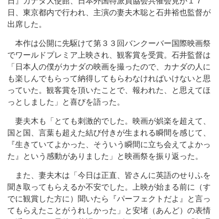
日』カナダ大使館、日本外国特派員協会共催会見が１７
日、東京都内で行われ、主演の妻夫木聡と石井裕也監督が
出席した。
本作は公開に先駆けて第３３回バンクーバー国際映画祭
でワールドプレミア上映され、観客賞を受賞。石井監督は
「日本人の僕がカナダの映画を撮ったので、カナダの人に
も楽しんでもらって納得してもらわなければいけないと思
っていた。観客賞を頂いたことで、報われた、と思えてほ
っとしました」と喜びを語った。
妻夫木も「とても刺激的でした。映画が娯楽を超えて、
国と国、言葉も超えた結び付きが生まれる瞬間を感じて、
『生きていてよかった、そういう瞬間に立ち会えてよかっ
た』という感動がありました」と映画祭を振り返った。
また、妻夫木は「今日は正直、皆さんに英語のせりふを
聞き取ってもらえるか不安でした。上映が始まる前に（す
でに観賞した方に）聞いたら『パーフェクトだよ』と言っ
てもらえたことがうれしかった」と安堵（あんど）の表情