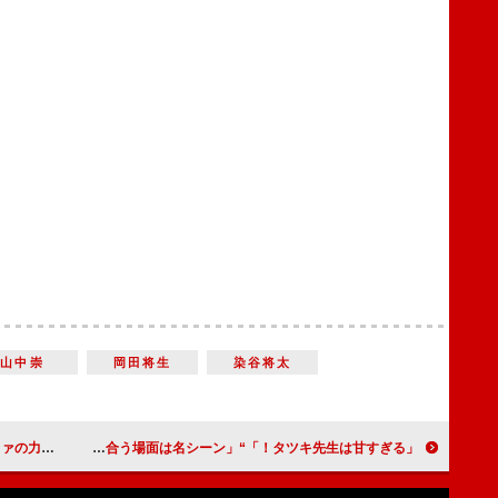
山中崇
岡田将生
染谷将太
ー日本代表にエール
「タツキ先生は甘すぎる！」“タツキ”町田啓太と“蒼空”山岸想のラストに感動 「蒼空くんの笑顔に号泣」「蒼空とタツキが向かい合う場面は名シーン」