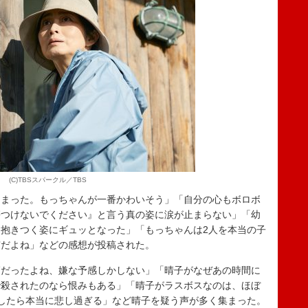
(C)TBSスパークル／TBS
しまった。もっちゃんが一番かわいそう」「自分の心もボロボ
傷つけないでください』と言う真の姿に涙が止まらない」「幼
抱きつく姿にギュッとなった」「もっちゃんは2人を本当の子
実だよね」などの感想が投稿された。
だったよね、嫌な予感しかしない」「晴子がなぜあの時間に
で殺されたのなら恨みもある」「晴子がラスボスなのは、ほぼ
したら本当に悲し過ぎる」など晴子を疑う声が多く集まった。