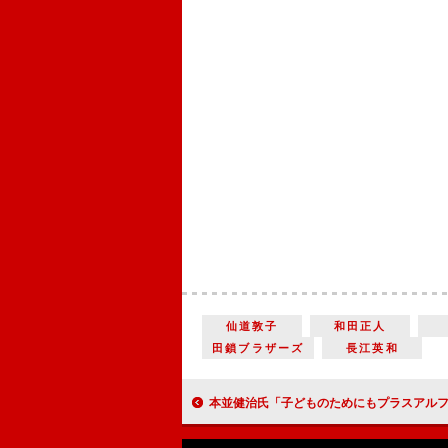
仙道敦子
和田正人
田鎖ブラザーズ
長江英和
本並健治氏「子どものためにもプラスアルファの力が出てくる」 「3匹のおじパパ」結成記念イベントでサッカ