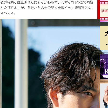
件の公訴時効が廃止されたにもかかわらず、わずか2日の差で両親
田と染谷将太）が、自分たちの手で犯人を裁くべく警察官とな
サスペンス。