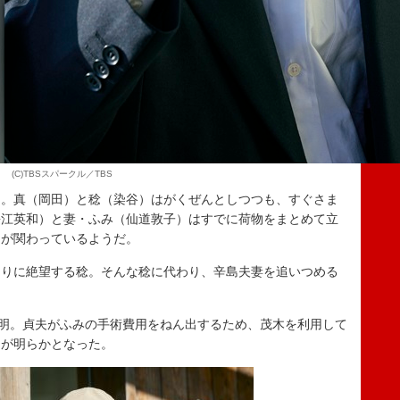
(C)TBSスパークル／TBS
。真（岡田）と稔（染谷）はがくぜんとしつつも、すぐさま
長江英和）と妻・ふみ（仙道敦子）はすでに荷物をまとめて立
物が関わっているようだ。
りに絶望する稔。そんな稔に代わり、辛島夫妻を追いつめる
明。貞夫がふみの手術費用をねん出するため、茂木を利用して
とが明らかとなった。