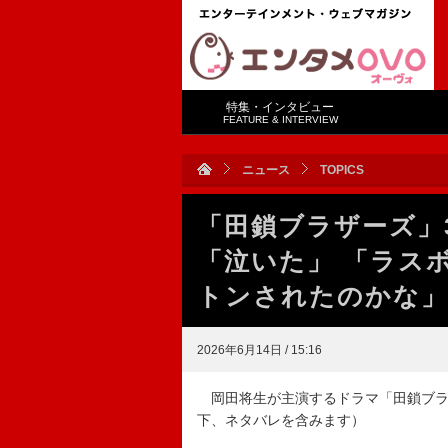
特集・インタビュー
FEATURE & INTERVIEW
ニュース
TOPICS
「田鎖ブラザーズ」
「泣いた」 「ラス
トンされたのかな」
2026年6月14日 / 15:16
岡田将生が主演するドラマ「田鎖ブラザ
下、ネタバレを含みます）