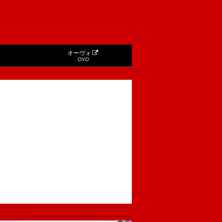
オーヴォ
OVO