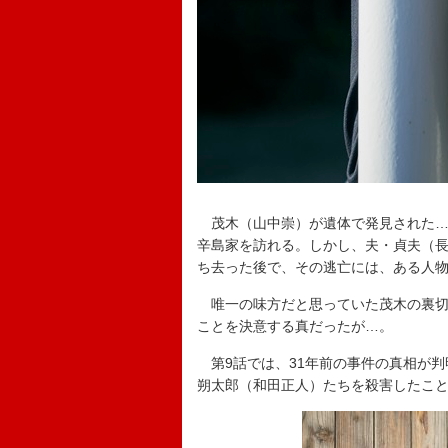
茂木（山中崇）が遺体で発見された…
辛島家を訪れる。しかし、夫・貞夫（
ち去った後で、その逃亡には、ある人
唯一の味方だと思っていた茂木の裏切
ことを決意する真だったが…。
第9話では、31年前の事件の真相が判
朔太郎（和田正人）たちを殺害したこ