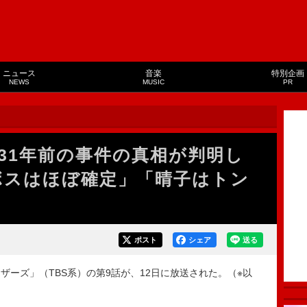
ニュース
音楽
特別企画
NEWS
MUSIC
PR
31年前の事件の真相が判明し
ボスはほぼ確定」「晴子はトン
ポスト
シェア
送る
ーズ」（TBS系）の第9話が、12日に放送された。（※以