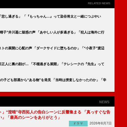
RELATED NEWS
「悲し過ぎる」 「『もっちゃん…』って染谷将太と一緒につぶやい
“晴子”井川遥に疑惑の声 「あやしい人が多過ぎる」「犯人は海外に行
ストの展開に心配の声 「ダークサイドに堕ちるのか」「“小夜子”渡辺
田正人に裏の顔が… 「不穏過ぎる展開」「テレシークの『先生』って
の子ども部屋から“ある物”を発見 「当時は捜査しなかったのか」「辛
NEWS
ト」“澄晴”寺西拓人の告白シーンに反響集まる 「真っすぐな告
い」「最高のシーンをありがとう」
2026年8月7日
ドラマ