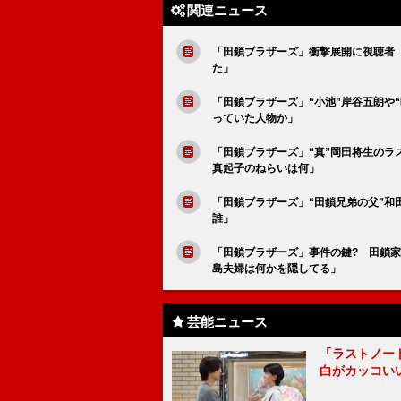
関連ニュース
「田鎖ブラザーズ」衝撃展開に視聴者
た」
「田鎖ブラザーズ」“小池”岸谷五朗や
っていた人物か」
「田鎖ブラザーズ」“真”岡田将生のラ
真起子のねらいは何」
「田鎖ブラザーズ」“田鎖兄弟の父”和
誰」
「田鎖ブラザーズ」事件の鍵? 田鎖家
島夫婦は何かを隠してる」
芸能ニュース
「ラストノー
白がカッコい