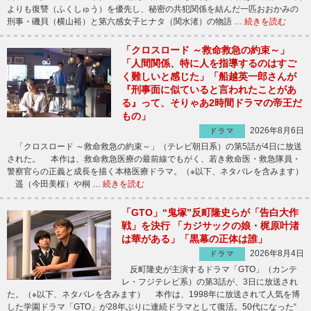
よりも復讐（ふくしゅう）を優先し、秘密の共犯関係を結んだ一匹おおかみの
刑事・磯貝（横山裕）と第六感女子ヒナタ（関水渚）の物語 …
続きを読む
「クロスロード ～救命救急の約束～」
「人間関係、特に人を指導するのはすご
く難しいと感じた」「船越英一郎さんが
『刑事面に似ていると言われたことがあ
る』って、そりゃあ2時間ドラマの帝王だ
もの」
2026年8月6日
ドラマ
「クロスロード ～救命救急の約束～」（テレビ朝日系）の第5話が4日に放送
された。 本作は、救命救急医療の最前線でもがく、若き救命医・救急隊員・
警察官らの正義と成長を描く本格医療ドラマ。（※以下、ネタバレを含みます）
遥（今田美桜）や桐 …
続きを読む
「GTO」“鬼塚”反町隆史らが「告白大作
戦」を決行 「カジサックの娘・梶原叶渚
は華がある」「黒幕の正体は誰」
2026年8月4日
ドラマ
反町隆史が主演するドラマ「GTO」（カンテ
レ・フジテレビ系）の第3話が、3日に放送され
た。（※以下、ネタバレを含みます） 本作は、1998年に放送されて人気を博
した学園ドラマ「GTO」が28年ぶりに連続ドラマとして復活。50代になった“