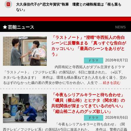
大久保佳代子が“恋文年賀状”執筆 壇蜜との確執報道は「根も葉も
ない」
芸能ニュース
NEWS
「ラストノート」“澄晴”寺西拓人の告白
シーンに反響集まる 「真っすぐな告白が
カッコいい」「最高のシーンをありがと
う」
2026年8月7日
ドラマ
内田有紀と寺西拓人がダブル主演するドラマ
「ラストノート」（フジテレビ系）の第5話が、6日に放送された。（※以下、
ネタバレを含みます） 本作は、環境も積み重ねてきた人生も全く違う、交わ
るはずのなかった歳の差の男女が静かに引かれ合い、人生で …
続きを読む
「今夜もシリアルキラーと待ち合わせ」
「磯貝（横山裕）とヒナタ（関水渚）の
共犯関係が深まってきているのがいい」
「縦山裕二さんのグッズ欲しい」
2026年8月6日
ドラマ
「今夜もシリアルキラーと待ち合わせ」（関
西テレビ／フジテレビ系）の第6話が5日に放送された。 本作は、警察の正義