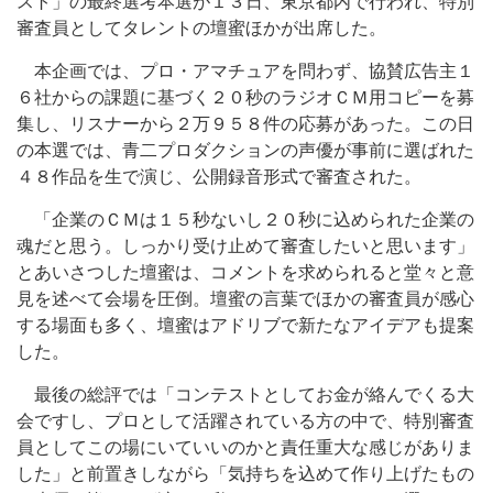
スト」の最終選考本選が１３日、東京都内で行われ、特別
審査員としてタレントの壇蜜ほかが出席した。
本企画では、プロ・アマチュアを問わず、協賛広告主１
６社からの課題に基づく２０秒のラジオＣＭ用コピーを募
集し、リスナーから２万９５８件の応募があった。この日
の本選では、青二プロダクションの声優が事前に選ばれた
４８作品を生で演じ、公開録音形式で審査された。
「企業のＣＭは１５秒ないし２０秒に込められた企業の
魂だと思う。しっかり受け止めて審査したいと思います」
とあいさつした壇蜜は、コメントを求められると堂々と意
見を述べて会場を圧倒。壇蜜の言葉でほかの審査員が感心
する場面も多く、壇蜜はアドリブで新たなアイデアも提案
した。
最後の総評では「コンテストとしてお金が絡んでくる大
会ですし、プロとして活躍されている方の中で、特別審査
員としてこの場にいていいのかと責任重大な感じがありま
した」と前置きしながら「気持ちを込めて作り上げたもの