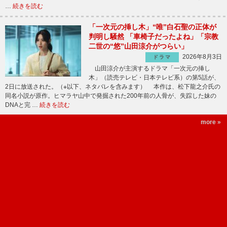
…
続きを読む
「一次元の挿し木」“唯”白石聖の正体が
判明し騒然 「車椅子だったよね」「宗教
二世の“悠”山田涼介がつらい」
2026年8月3日
ドラマ
山田涼介が主演するドラマ「一次元の挿し
木」（読売テレビ・日本テレビ系）の第5話が、
2日に放送された。（※以下、ネタバレを含みます） 本作は、松下龍之介氏の
同名小説が原作。ヒマラヤ山中で発掘された200年前の人骨が、失踪した妹の
DNAと完 …
続きを読む
more »