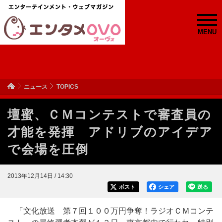
MENU
ニュース
TOPICS
壇蜜、ＣＭコンテストで審査員の
才能を発揮 アドリブのアイデア
で会場を圧倒
2013年12月14日 / 14:30
ポスト
シェア
送る
「文化放送 第７回１００万円争奪！ラジオＣＭコンテ