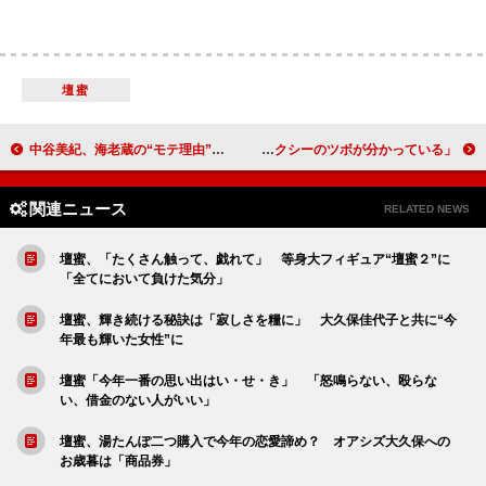
壇蜜
中谷美紀、海老蔵の“モテ理由”を分析 「ちゃんと責任を取れる男の優しさがある」
佐藤健、相武紗季にセクシーシーンを教授！？ 相武「佐藤くんはセクシーのツボが分かっている」
関連ニュース
RELATED NEWS
壇蜜、「たくさん触って、戯れて」 等身大フィギュア“壇蜜２”に
「全てにおいて負けた気分」
壇蜜、輝き続ける秘訣は「寂しさを糧に」 大久保佳代子と共に“今
年最も輝いた女性”に
壇蜜「今年一番の思い出はい・せ・き」 「怒鳴らない、殴らな
い、借金のない人がいい」
壇蜜、湯たんぽ二つ購入で今年の恋愛諦め？ オアシズ大久保への
お歳暮は「商品券」