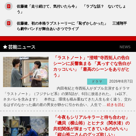
佐藤健「走り続けて、気付いたら今」 「ラブな話？ ないでしょ
う」
佐藤健、初の本格ラブストーリーに「恥ずかしかった」 三浦翔平
ら劇中バンドが舞台あいさつでライブ
芸能ニュース
NEWS
「ラストノート」“澄晴”寺西拓人の告白
シーンに反響集まる 「真っすぐな告白が
カッコいい」「最高のシーンをありがと
う」
2026年8月7日
ドラマ
内田有紀と寺西拓人がダブル主演するドラマ
「ラストノート」（フジテレビ系）の第5話が、6日に放送された。（※以下、
ネタバレを含みます） 本作は、環境も積み重ねてきた人生も全く違う、交わ
るはずのなかった歳の差の男女が静かに引かれ合い、人生で …
続きを読む
「今夜もシリアルキラーと待ち合わせ」
「磯貝（横山裕）とヒナタ（関水渚）の
共犯関係が深まってきているのがいい」
「縦山裕二さんのグッズ欲しい」