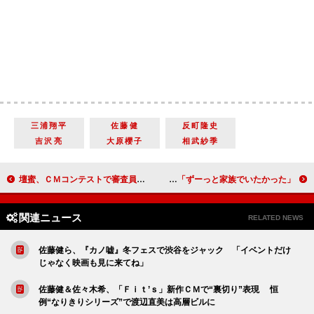
三浦翔平
佐藤健
反町隆史
吉沢亮
大原櫻子
相武紗季
壇蜜、ＣＭコンテストで審査員の才能を発揮 アドリブのアイデアで会場を圧倒
上戸彩「映画出演が怖かった」 西田敏行「ずーっと家族でいたかった」
関連ニュース
RELATED NEWS
佐藤健ら、『カノ嘘』冬フェスで渋谷をジャック 「イベントだけ
じゃなく映画も見に来てね」
佐藤健＆佐々木希、「Ｆｉｔ’ｓ」新作ＣＭで“裏切り”表現 恒
例“なりきりシリーズ”で渡辺直美は高層ビルに