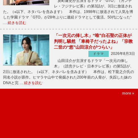
反町隆史が主演するドラマ「GTO」（カンテ
レ・フジテレビ系）の第3話が、3日に放送され
た。（※以下、ネタバレを含みます） 本作は、1998年に放送されて人気を博
した学園ドラマ「GTO」が28年ぶりに連続ドラマとして復活。50代になった“
…
続きを読む
「一次元の挿し木」“唯”白石聖の正体が
判明し騒然 「車椅子だったよね」「宗教
二世の“悠”山田涼介がつらい」
2026年8月3日
ドラマ
山田涼介が主演するドラマ「一次元の挿し
木」（読売テレビ・日本テレビ系）の第5話が、
2日に放送された。（※以下、ネタバレを含みます） 本作は、松下龍之介氏の
同名小説が原作。ヒマラヤ山中で発掘された200年前の人骨が、失踪した妹の
DNAと完 …
続きを読む
more »