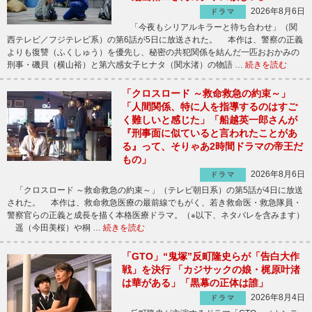
2026年8月6日
ドラマ
「今夜もシリアルキラーと待ち合わせ」（関
西テレビ／フジテレビ系）の第6話が5日に放送された。 本作は、警察の正義
よりも復讐（ふくしゅう）を優先し、秘密の共犯関係を結んだ一匹おおかみの
刑事・磯貝（横山裕）と第六感女子ヒナタ（関水渚）の物語 …
続きを読む
「クロスロード ～救命救急の約束～」
「人間関係、特に人を指導するのはすご
く難しいと感じた」「船越英一郎さんが
『刑事面に似ていると言われたことがあ
る』って、そりゃあ2時間ドラマの帝王だ
もの」
2026年8月6日
ドラマ
「クロスロード ～救命救急の約束～」（テレビ朝日系）の第5話が4日に放送
された。 本作は、救命救急医療の最前線でもがく、若き救命医・救急隊員・
警察官らの正義と成長を描く本格医療ドラマ。（※以下、ネタバレを含みます）
遥（今田美桜）や桐 …
続きを読む
「GTO」“鬼塚”反町隆史らが「告白大作
戦」を決行 「カジサックの娘・梶原叶渚
は華がある」「黒幕の正体は誰」
2026年8月4日
ドラマ