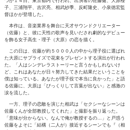
つが１４日、東京都内で行われ、出演者の佐藤健、大原櫻
子、三浦翔平、吉沢亮、相武紗季、反町隆史、小泉徳宏監
督ほかが登壇した。
本作は、音楽業界を舞台に天才サウンドクリエーター
（佐藤）と、彼に天性の歌声を見いだされ劇的なデビュー
を飾る女子高生・理子（大原）の恋を描く。
この日は、佐藤が約５０００人の中から理子役に選ばれ
た大原にサプライズで花束をプレゼントする演出が行われ
た。「人はシンデレラストーリーと言うかもしれないけ
ど、これはあなたが日々努力してきた結果だということを
僕は知っている。あなたが理子役で本当に良かった」と語
る佐藤に、大原は「びっくりして言葉が出ない」と感激の
涙を流した。
一方、理子の恋敵を演じた相武は「セクシーなシーンは
佐藤くんが全部教授してくれた」と撮影を振り返った。
「意味が分からない。なんで俺が教授するの…」と戸惑う
佐藤をよそに「結構（二人が）接近するシーンでも『（相