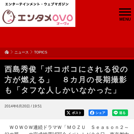
MENU
ニュース
TOPICS
西島秀俊「ボコボコにされる役の
方が燃える」 ８カ月の長期撮影
も「タフな人しかいなかった」
2014年6月20日 / 19:51
ポスト
シェア
送る
ＷＯＷＯＷ連続ドラマＷ「ＭＯＺＵ Ｓｅａｓｏｎ２～