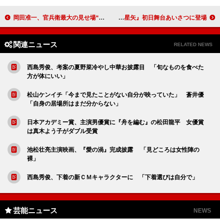
岡田准一、官兵衛最大の見せ場“中国大返し”を全う Ｗ杯日本代表にエール「自分たちのサッカーを」
ももクロ・あーりん「センターは慣れない」 『聖闘士星矢』初日舞台あいさつに登場
関連ニュース
RELATED NEWS
西島秀俊、考案の夏野菜冷やし中華お披露目 「旬なものを食べた
方が体にいい」
松山ケンイチ「今まで見たことがない自分が映っていた」 蒼井優
「自身の居場所はまだ分からない」
日本アカデミー賞、主演男優賞に『舟を編む』の松田龍平 女優賞
は真木よう子がダブル受賞
池松壮亮主演映画、『愛の渦』完成披露 「見どころは女性陣の
裸」
西島秀俊、下着の新ＣＭキャラクターに 「下着選びは自分で」
芸能ニュース
NEWS