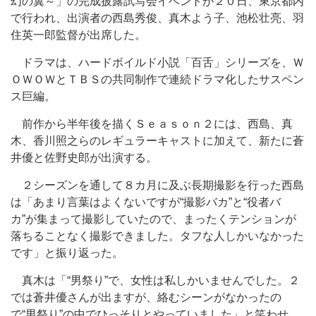
幻の翼～」の完成披露試写会イベントが２０日、東京都内
で行われ、出演者の西島秀俊、真木よう子、池松壮亮、羽
住英一郎監督が出席した。
ドラマは、ハードボイルド小説「百舌」シリーズを、Ｗ
ＯＷＯＷとＴＢＳの共同制作で連続ドラマ化したサスペン
ス巨編。
前作から半年後を描くＳｅａｓｏｎ２には、西島、真
木、香川照之らのレギュラーキャストに加えて、新たに蒼
井優と佐野史郎が出演する。
２シーズンを通して８カ月に及ぶ長期撮影を行った西島
は「あまり言葉はよくないですが“撮影バカ”と“役者バ
カ”が集まって撮影していたので、まったくテンションが
落ちることなく撮影できました。タフな人しかいなかった
です」と振り返った。
真木は「“男祭り”で、女性は私しかいませんでした。２
では蒼井優さんが出ますが、絡むシーンがなかったの
で“男祭り”の中でひっそりとやっていました」と笑わせ、