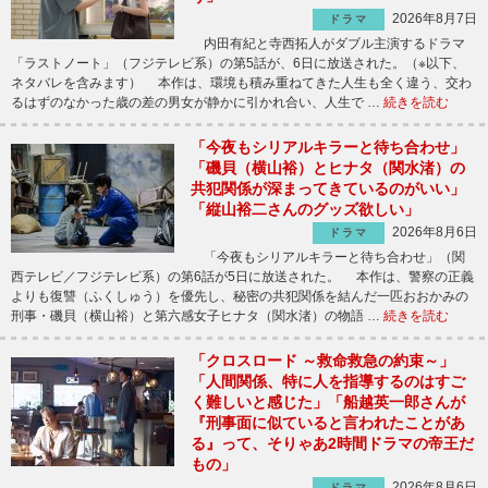
2026年8月7日
ドラマ
内田有紀と寺西拓人がダブル主演するドラマ
「ラストノート」（フジテレビ系）の第5話が、6日に放送された。（※以下、
ネタバレを含みます） 本作は、環境も積み重ねてきた人生も全く違う、交わ
るはずのなかった歳の差の男女が静かに引かれ合い、人生で …
続きを読む
「今夜もシリアルキラーと待ち合わせ」
「磯貝（横山裕）とヒナタ（関水渚）の
共犯関係が深まってきているのがいい」
「縦山裕二さんのグッズ欲しい」
2026年8月6日
ドラマ
「今夜もシリアルキラーと待ち合わせ」（関
西テレビ／フジテレビ系）の第6話が5日に放送された。 本作は、警察の正義
よりも復讐（ふくしゅう）を優先し、秘密の共犯関係を結んだ一匹おおかみの
刑事・磯貝（横山裕）と第六感女子ヒナタ（関水渚）の物語 …
続きを読む
「クロスロード ～救命救急の約束～」
「人間関係、特に人を指導するのはすご
く難しいと感じた」「船越英一郎さんが
『刑事面に似ていると言われたことがあ
る』って、そりゃあ2時間ドラマの帝王だ
もの」
2026年8月6日
ドラマ