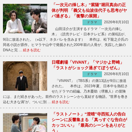
「一次元の挿し木」“紫陽”堀田真由の正
体が判明 「義父も仙波佳代子も思考がヤ
バ過ぎる」「衝撃の展開」
2026年8月10日
ドラマ
山田涼介が主演するドラマ「一次元の挿し
木」（読売テレビ・日本テレビ系）の第6話が、
9日に放送された。（※以下、ネタバレを含みます） 本作は、松下龍之介氏の
同名小説が原作。ヒマラヤ山中で発掘された200年前の人骨が、失踪した妹の
DNAと完 …
続きを読む
日曜劇場「VIVANT」「マジかよ野崎」
「ラストがショック過ぎてぼうぜん」
2026年8月10日
ドラマ
「VIVANT」（TBS系）の第13話が9日に放送
された。 本作は、2023年夏、日本中を熱狂さ
せたドラマの続編。乃木憂助（堺雅人）の冒険
には、まだ続きがあった。前作のラストシーンから直結する物語。“世界を巻き
込む大きな渦”が、ついに別 …
続きを読む
「ラストノート」“澄晴”寺西拓人の告白
シーンに反響集まる 「真っすぐな告白が
カッコいい」「最高のシーンをありがと
う」