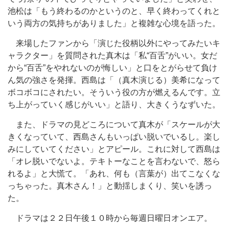
池松は「もう終わるのかというのと、早く終わってくれと
いう両方の気持ちがありました」と複雑な心境を語った。
来場したファンから「演じた役柄以外にやってみたいキ
ャラクター」を質問された真木は「私“百舌”がいい。女だ
から“百舌”をやれないのが悔しい」と口をとがらせて負け
ん気の強さを発揮。西島は「（真木演じる）美希になって
ボコボコにされたい。そういう役の方が燃えるんです。立
ち上がっていく感じがいい」と語り、大きくうなずいた。
また、ドラマの見どころについて真木が「スケールが大
きくなっていて、西島さんもいっぱい脱いでいるし。楽し
みにしていてください」とアピール。これに対して西島は
「オレ脱いでないよ。テキトーなことを言わないで、怒ら
れるよ」と大慌て。「あれ、何も（言葉が）出てこなくな
っちゃった。真木さん！」と動揺しまくり、笑いを誘っ
た。
ドラマは２２日午後１０時から毎週日曜日オンエア。