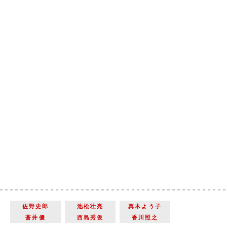
佐野史郎
池松壮亮
真木よう子
蒼井優
西島秀俊
香川照之