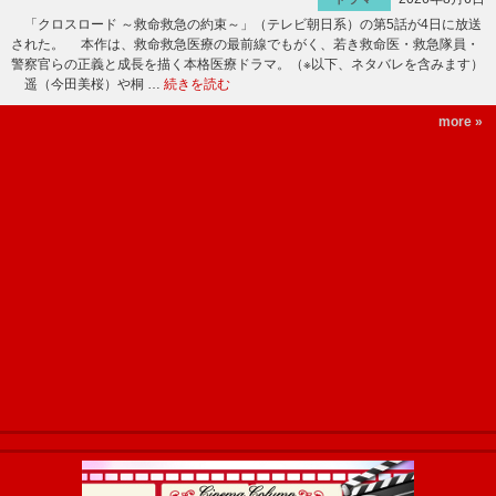
「クロスロード ～救命救急の約束～」（テレビ朝日系）の第5話が4日に放送
された。 本作は、救命救急医療の最前線でもがく、若き救命医・救急隊員・
警察官らの正義と成長を描く本格医療ドラマ。（※以下、ネタバレを含みます）
遥（今田美桜）や桐 …
続きを読む
more »