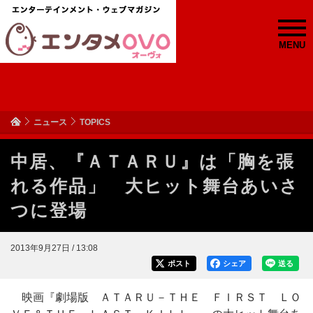
MENU
ニュース
TOPICS
中居、『ＡＴＡＲＵ』は「胸を張
れる作品」 大ヒット舞台あいさ
つに登場
2013年9月27日 / 13:08
ポスト
シェア
送る
映画『劇場版 ＡＴＡＲＵ－ＴＨＥ ＦＩＲＳＴ ＬＯ