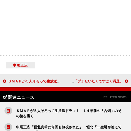
中居正広
ＳＭＡＰが５人そろって生放送ドラマ！ １４年前の「古畑」のその後を描く
永作博美が、６歳の女の子と心理バトル？！ 「プチぜいたくですごく満足」
関連ニュース
RELATED NEWS
ＳＭＡＰが５人そろって生放送ドラマ！ １４年前の「古畑」のそ
の後を描く
中居正広「堀北真希に何回も無視された」 堀北「一生懸命答えて