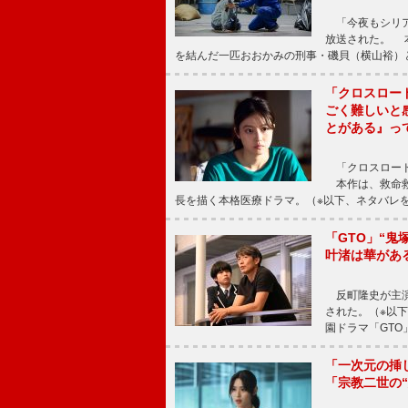
「今夜もシリア
放送された。 
を結んだ一匹おおかみの刑事・磯貝（横山裕）
「クロスロー
ごく難しいと
とがある』っ
「クロスロード
本作は、救命救
長を描く本格医療ドラマ。（※以下、ネタバレ
「GTO」“
叶渚は華があ
反町隆史が主演
された。（※以
園ドラマ「GTO
「一次元の挿
「宗教二世の