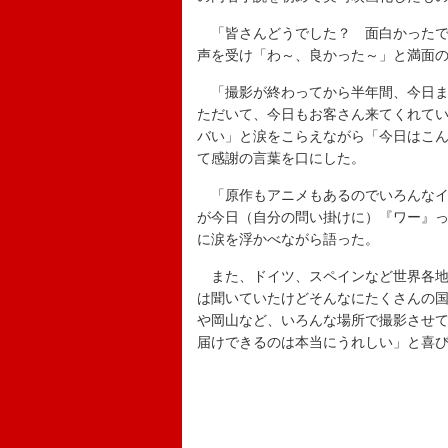
「皆さんどうでした？ 面白かったで
声を受け「わ～、良かった～」と満面
「撮影が終わってから半年間、今日ま
ただいて、今日もお客さん来てくれて
バい」と涙をこらえながら「今日はこ
て感謝の言葉を口にした。
「原作もアニメもあるのでいろんなイ
が今日（自分の問い掛けに）『ワー』
に涙を浮かべながら語った。
また、ドイツ、スペインなど世界各地
は聞いていたけどそんなにたくさんの
や岡山など、いろんな場所で撮影させ
届けできるのは本当にうれしい」と喜