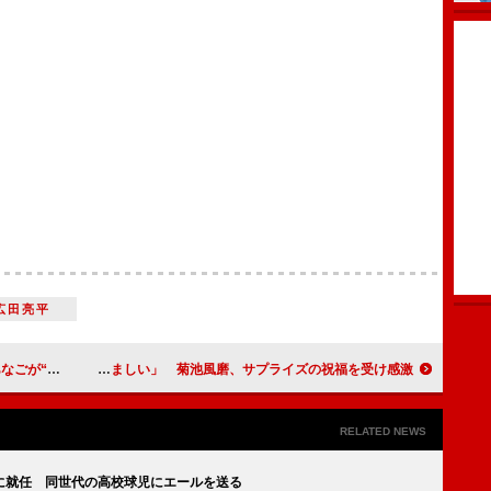
広田亮平
ー賞”を受賞
藤ヶ谷太輔、元気な後輩に「ほほ笑ましい」 菊池風磨、サプライズの祝福を受け感激
RELATED NEWS
に就任 同世代の高校球児にエールを送る