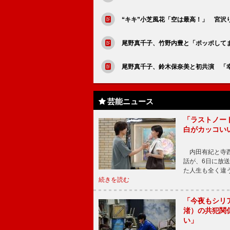
“キキ”小芝風花「空は最高！」 宮沢
尾野真千子、竹野内豊と「ポッポして
尾野真千子、鈴木保奈美と初共演 「
芸能ニュース
「ラストノー
白がカッコい
内田有紀と寺西
話が、6日に放
た人生も全く違
続きを読む
「今夜もシリ
渚）の共犯関
い」