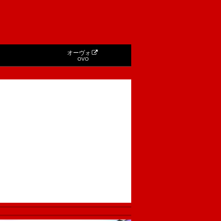
オーヴォ
OVO