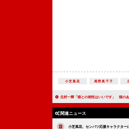
小芝風花
尾野真千子
北村一輝「猫との相性はいいです」 猫のあなごが“ネコデミ
関連ニュース
小芝風花、センバツ応援キャラクター