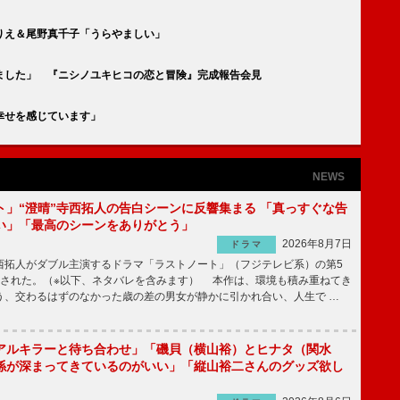
りえ＆尾野真千子「うらやましい」
ました」 『ニシノユキヒコの恋と冒険』完成報告会見
幸せを感じています」
NEWS
ト」“澄晴”寺西拓人の告白シーンに反響集まる 「真っすぐな告
い」「最高のシーンをありがとう」
2026年8月7日
ドラマ
拓人がダブル主演するドラマ「ラストノート」（フジテレビ系）の第5
送された。（※以下、ネタバレを含みます） 本作は、環境も積み重ねてき
う、交わるはずのなかった歳の差の男女が静かに引かれ合い、人生で …
アルキラーと待ち合わせ」「磯貝（横山裕）とヒナタ（関水
係が深まってきているのがいい」「縦山裕二さんのグッズ欲し