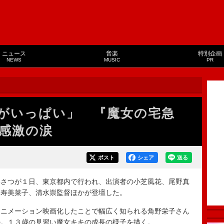
ニュース
音楽
特別企画
NEWS
MUSIC
PR
がいっぱい」 『魔女の宅急
感激の涙
ポスト
シェア
送る
さつが１日、東京都内で行われ、出演者の小芝風花、尾野真
た寿美菜子、清水崇監督ほかが登壇した。
ニメーション映画化したことで幅広く知られる角野栄子さん
の。１３歳の見習い魔女キキの成長の様子を描く。