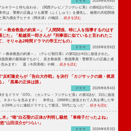
2026年8月6日
ドラマ
ルキラーと待ち合わせ」（関西テレビ／フジテレビ系）の第6話が5日に
本作は、警察の正義よりも復讐（ふくしゅう）を優先し、秘密の共犯関係
と第六感女子ヒナタ（関水渚）の物語 …
続きを読む
ド ～救命救急の約束～」「人間関係、特に人を指導するのはす
感じた」「船越英一郎さんが『刑事面に似ていると言われたこ
て、そりゃあ2時間ドラマの帝王だもの」
2026年8月6日
ドラマ
 ～救命救急の約束～」（テレビ朝日系）の第5話が4日に放送された。
急医療の最前線でもがく、若き救命医・救急隊員・警察官らの正義と成
を含みます） 遥（今田美桜）や桐 …
続きを読む
鬼塚”反町隆史らが「告白大作戦」を決行 「カジサックの娘・梶原
る」「黒幕の正体は誰」
2026年8月4日
ドラマ
するドラマ「GTO」（カンテレ・フジテレビ系）の第3話が、3日に放送
下、ネタバレを含みます） 本作は、1998年に放送されて人気を博した学
」が28年ぶりに連続ドラマとして復活。50代になった“ …
続きを読む
し木」“唯”白石聖の正体が判明し騒然 「車椅子だったよね」
“悠”山田涼介がつらい」
2026年8月3日
ドラマ