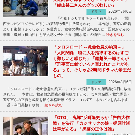
「縦山裕二さんのグッズ欲しい」
2026年8月6日
ドラマ
「今夜もシリアルキラーと待ち合わせ」（関
西テレビ／フジテレビ系）の第6話が5日に放送された。 本作は、警察の正義
よりも復讐（ふくしゅう）を優先し、秘密の共犯関係を結んだ一匹おおかみの
刑事・磯貝（横山裕）と第六感女子ヒナタ（関水渚）の物語 …
続きを読む
「クロスロード ～救命救急の約束～」
「人間関係、特に人を指導するのはすご
く難しいと感じた」「船越英一郎さんが
『刑事面に似ていると言われたことがあ
る』って、そりゃあ2時間ドラマの帝王だ
もの」
2026年8月6日
ドラマ
「クロスロード ～救命救急の約束～」（テレビ朝日系）の第5話が4日に放送
された。 本作は、救命救急医療の最前線でもがく、若き救命医・救急隊員・
警察官らの正義と成長を描く本格医療ドラマ。（※以下、ネタバレを含みます）
遥（今田美桜）や桐 …
続きを読む
「GTO」“鬼塚”反町隆史らが「告白大作
戦」を決行 「カジサックの娘・梶原叶渚
は華がある」「黒幕の正体は誰」