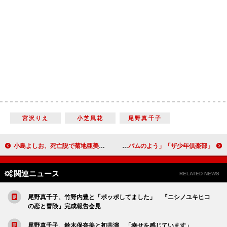
宮沢りえ
小芝風花
尾野真千子
小島よしお、死亡説で菊地亜美にいじられる 「顔見せないと、また流れちゃうよ」
「ザ少年倶楽部」新司会に河合郁人と桐山照史 司会初挑戦の桐山「現在進行形のアルバムのよう」
関連ニュース
RELATED NEWS
尾野真千子、竹野内豊と「ポッポしてました」 『ニシノユキヒコ
の恋と冒険』完成報告会見
尾野真千子、鈴木保奈美と初共演 「幸せを感じています」