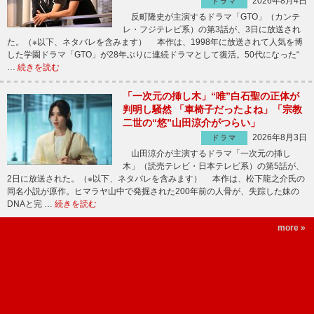
2026年8月4日
ドラマ
反町隆史が主演するドラマ「GTO」（カンテ
レ・フジテレビ系）の第3話が、3日に放送され
た。（※以下、ネタバレを含みます） 本作は、1998年に放送されて人気を博
した学園ドラマ「GTO」が28年ぶりに連続ドラマとして復活。50代になった“
…
続きを読む
「一次元の挿し木」“唯”白石聖の正体が
判明し騒然 「車椅子だったよね」「宗教
二世の“悠”山田涼介がつらい」
2026年8月3日
ドラマ
山田涼介が主演するドラマ「一次元の挿し
木」（読売テレビ・日本テレビ系）の第5話が、
2日に放送された。（※以下、ネタバレを含みます） 本作は、松下龍之介氏の
同名小説が原作。ヒマラヤ山中で発掘された200年前の人骨が、失踪した妹の
DNAと完 …
続きを読む
more »