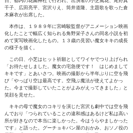
日、都内の花園神社で行われ、出演者の小芝風花、尾野真
千子、広田亮平、宮沢りえ、筒井道隆、主題歌を歌った倉
木麻衣が出席した。
本作は、１９８９年に宮崎駿監督がアニメーション映画
化したことで幅広く知られる角野栄子さんの同名小説を初
めて実写映画化したもの。１３歳の見習い魔女キキの成長
の様子を描く。
この日、小芝はヒット祈願としてワイヤでつり上げられ
「お待たせしました。魔女の宅急便です！ はじめまして
キキです」とあいさつ。映画の撮影から半年ぶりに空を飛
び「やっぱり空は最高です。空飛ぶ魔法が使えてよかっ
た。今まで撮影していたことがよみがえってきました」と
笑顔を見せた。
キキの母で魔女のコキリを演じた宮沢も劇中では空を飛
んでおり「つられていることの違和感はあるけど私は高い
所が好きなので本当に楽しかった。今はうらやましかった
です」と語った。グーチョキパン屋のおかみ、おソノ役の