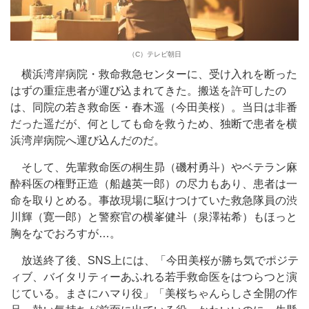
（C）テレビ朝日
横浜湾岸病院・救命救急センターに、受け入れを断った
はずの重症患者が運び込まれてきた。搬送を許可したの
は、同院の若き救命医・春木遥（今田美桜）。当日は非番
だった遥だが、何としても命を救うため、独断で患者を横
浜湾岸病院へ運び込んだのだ。
そして、先輩救命医の桐生昴（磯村勇斗）やベテラン麻
酔科医の権野正造（船越英一郎）の尽力もあり、患者は一
命を取りとめる。事故現場に駆けつけていた救急隊員の渋
川輝（寛一郎）と警察官の横峯健斗（泉澤祐希）もほっと
胸をなでおろすが…。
放送終了後、SNS上には、「今田美桜が勝ち気でポジテ
ィブ、バイタリティーあふれる若手救命医をはつらつと演
じている。まさにハマり役」「美桜ちゃんらしさ全開の作