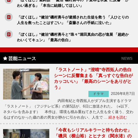
「ぼくほし」最終話 “健治”磯村勇斗の“ド直球な求愛”に反響 「か
わい過ぎる」「本当に結婚してほしい」
「ぼくほし」“健治”磯村勇斗が逮捕された生徒を救う 「人ひとりの
人生を救ったことはすごい」「斎藤さんの手紙に泣いた」
「ぼくほし」“健治”磯村勇斗と“珠々”堀田真由の恋が進展 「超絶か
わいくてキュン」「最高の告白」
芸能ニュース
NEWS
「ラストノート」“澄晴”寺西拓人の告白
シーンに反響集まる 「真っすぐな告白が
カッコいい」「最高のシーンをありがと
う」
2026年8月7日
ドラマ
内田有紀と寺西拓人がダブル主演するドラマ
「ラストノート」（フジテレビ系）の第5話が、6日に放送された。（※以下、
ネタバレを含みます） 本作は、環境も積み重ねてきた人生も全く違う、交わ
るはずのなかった歳の差の男女が静かに引かれ合い、人生で …
続きを読む
「今夜もシリアルキラーと待ち合わせ」
「磯貝（横山裕）とヒナタ（関水渚）の