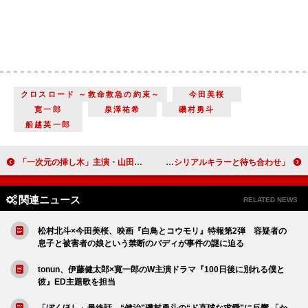
クロスロード ～救命救急の約束～
今田美桜
寛一郎
泉澤祐希
磯村勇斗
船越英一郎
「一次元の挿し木」主演・山田涼介の演技に反響 「目の光を調整できる演技がすごい」「原作のイメージ通り」
「今夜もシリアルキラーと待ち合わせ」「2人の関係性の変化が楽しみ」「12人ってやば過ぎないか。中指に赤い指輪の意味は何だったんだろう」
関連ニュース
RELATED NEWS
松村北斗×今田美桜、映画『白鳥とコウモリ』特報第2弾 容疑者の
息子と被害者の娘という禁断のバディが事件の謎に迫る
tonun、伊藤健太郎×寛一郎のW主演ドラマ『100日後に別れる僕と
彼』ED主題歌を担当