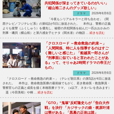
共犯関係が深まってきているのがいい」
「縦山裕二さんのグッズ欲しい」
2026年8月6日
ドラマ
「今夜もシリアルキラーと待ち合わせ」（関
西テレビ／フジテレビ系）の第6話が5日に放送された。 本作は、警察の正義
よりも復讐（ふくしゅう）を優先し、秘密の共犯関係を結んだ一匹おおかみの
刑事・磯貝（横山裕）と第六感女子ヒナタ（関水渚）の物語 …
続きを読む
「クロスロード ～救命救急の約束～」
「人間関係、特に人を指導するのはすご
く難しいと感じた」「船越英一郎さんが
『刑事面に似ていると言われたことがあ
る』って、そりゃあ2時間ドラマの帝王だ
もの」
2026年8月6日
ドラマ
「クロスロード ～救命救急の約束～」（テレビ朝日系）の第5話が4日に放送
された。 本作は、救命救急医療の最前線でもがく、若き救命医・救急隊員・
警察官らの正義と成長を描く本格医療ドラマ。（※以下、ネタバレを含みます）
遥（今田美桜）や桐 …
続きを読む
「GTO」“鬼塚”反町隆史らが「告白大作
戦」を決行 「カジサックの娘・梶原叶渚
は華がある」「黒幕の正体は誰」