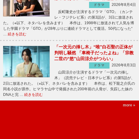
2026年8月4日
ドラマ
反町隆史が主演するドラマ「GTO」（カンテ
レ・フジテレビ系）の第3話が、3日に放送され
た。（※以下、ネタバレを含みます） 本作は、1998年に放送されて人気を博
した学園ドラマ「GTO」が28年ぶりに連続ドラマとして復活。50代になった“
…
続きを読む
「一次元の挿し木」“唯”白石聖の正体が
判明し騒然 「車椅子だったよね」「宗教
二世の“悠”山田涼介がつらい」
2026年8月3日
ドラマ
山田涼介が主演するドラマ「一次元の挿し
木」（読売テレビ・日本テレビ系）の第5話が、
2日に放送された。（※以下、ネタバレを含みます） 本作は、松下龍之介氏の
同名小説が原作。ヒマラヤ山中で発掘された200年前の人骨が、失踪した妹の
DNAと完 …
続きを読む
more »