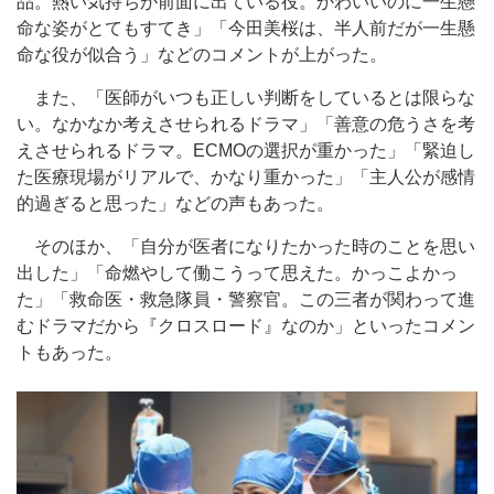
品。熱い気持ちが前面に出ている役。かわいいのに一生懸
命な姿がとてもすてき」「今田美桜は、半人前だが一生懸
命な役が似合う」などのコメントが上がった。
また、「医師がいつも正しい判断をしているとは限らな
い。なかなか考えさせられるドラマ」「善意の危うさを考
えさせられるドラマ。ECMOの選択が重かった」「緊迫し
た医療現場がリアルで、かなり重かった」「主人公が感情
的過ぎると思った」などの声もあった。
そのほか、「自分が医者になりたかった時のことを思い
出した」「命燃やして働こうって思えた。かっこよかっ
た」「救命医・救急隊員・警察官。この三者が関わって進
むドラマだから『クロスロード』なのか」といったコメン
トもあった。