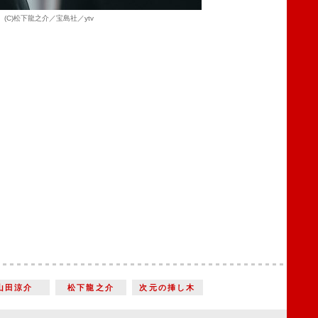
(C)松下龍之介／宝島社／ytv
山田涼介
松下龍之介
次元の挿し木