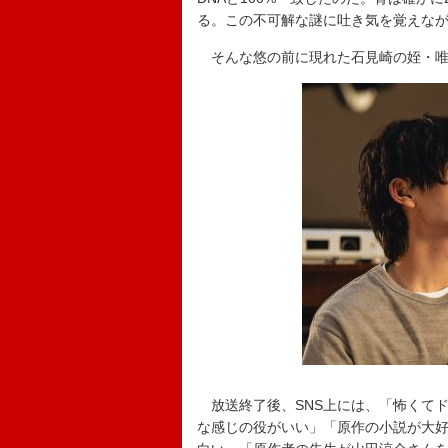
る。この不可解な謎に吐き気を覚えな
そんな悠の前に現れた石見崎の姪・
放送終了後、SNS上には、「怖くて
な感じの役がいい」「原作の小説が大