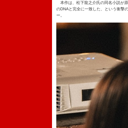
本作は、松下龍之介氏の同名小説が原作
のDNAと完全に一致した、という衝撃
ー。