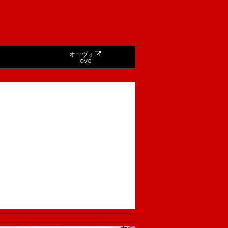
オーヴォ
OVO