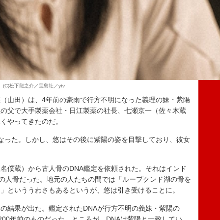
(C)松下龍之介／宝島社／ytv
（山田）は、4年前の豪雨で行方不明になった義理の妹・紫陽
理の父で大手製薬会社・日江製薬の社長、七瀬京一（佐々木蔵
べくやってきたのだ。
なった。しかし、悠はその後に紫陽の姿を目撃しており、彼女
名僕蔵）から古人骨のDNA鑑定を依頼された。それはインド
前の人骨だった。地元の人たちの間では「ループクンド湖の骨を
う」といううわさもあるというが、悠は引き受けることに。
の結果が出た。鑑定されたDNAが行方不明の義妹・紫陽の
に200年前のものだった。ところが、DNAは紫陽と一致してい