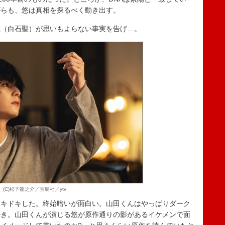
がらも、悠は真相を探るべく動き出す。
唯（白石聖）が思いもよらない事実を告げ…。
(C)松下龍之介／宝島社／ytv
ドキドキした。終始暗いが面白い。山田くんはやっぱりダーク
好き。山田くんが演じる悠が原作通りの影があるイケメンで面