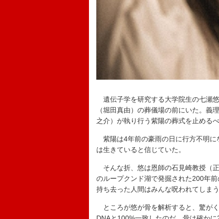
遺伝子学を研究する大学院生の七瀬悠
（堀田真由）の葬儀場の前にいた。義
之介）が執り行う紫陽の葬式を止める
紫陽は4年前の豪雨の日に行方不明に
は生きていると信じていた。
そんな折、悠は恩師の石見崎教授（正
のループクンド湖で発掘された200年
持ち去った人間はみんな呪われてしま
ところが悠が骨を解析すると、驚がく
DNAと100%一致したのだ。骨は確か