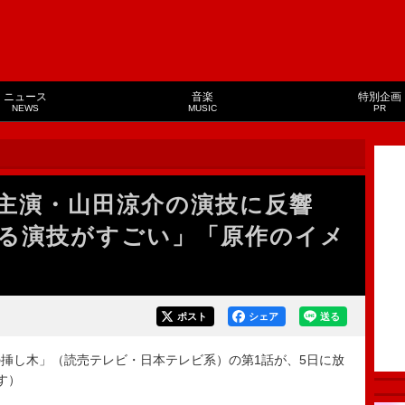
ニュース
音楽
特別企画
NEWS
MUSIC
PR
主演・山田涼介の演技に反響
る演技がすごい」「原作のイメ
ポスト
シェア
送る
挿し木」（読売テレビ・日本テレビ系）の第1話が、5日に放
す）