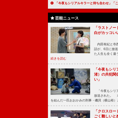
「今夜もシリアルキラーと待ち合わせ」「こんなにシリアルキラーが街中にあふれていたらたまったもんじゃないよな」「このバディが、次はどんな事件に巻
芸能ニュース
「ラストノー
白がカッコい
内田有紀と寺西
話が、6日に放
た人生も全く違
続きを読む
「今夜もシリ
渚）の共犯関
い」
「今夜もシリア
放送された。 
を結んだ一匹おおかみの刑事・磯貝（横山裕）
「クロスロー
ごく難しいと