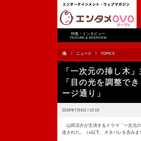
特集・インタビュー
FEATURE & INTERVIEW
ニュース
TOPICS
「一次元の挿し木」
「目の光を調整でき
ージ通り」
2026年7月6日 / 10:18
山田涼介が主演するドラマ「一次元の
送された。（※以下、ネタバレを含みま