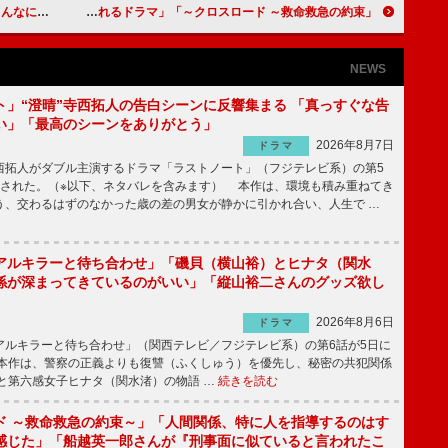
き込まれるのか楽しみ」
「クロスロード ～救命救急の約束～」「医師がいつも正しい判断をしているとは限らない。なかなか考えさせられるドラマ」「今田美桜は、半人前だが一生懸命な役が似合う」
NEWS
ト」“澄晴”寺西拓人の告白シーンに反響集まる 「真っすぐな告
い」「最高のシーンをありがとう」
2026年8月7日
ドラマ
拓人がダブル主演するドラマ「ラストノート」（フジテレビ系）の第5
送された。（※以下、ネタバレを含みます） 本作は、環境も積み重ねてき
う、交わるはずのなかった歳の差の男女が静かに引かれ合い、人生で …
アルキラーと待ち合わせ」「磯貝（横山裕）とヒナタ（関水
係が深まってきているのがいい」「縦山裕二さんのグッズ欲し
2026年8月6日
ドラマ
ルキラーと待ち合わせ」（関西テレビ／フジテレビ系）の第6話が5日に
本作は、警察の正義よりも復讐（ふくしゅう）を優先し、秘密の共犯関係
と第六感女子ヒナタ（関水渚）の物語 …
続きを読む
ド ～救命救急の約束～」「人間関係、特に人を指導するのはす
感じた」「船越英一郎さんが『刑事面に似ていると言われたこ