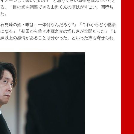
イメージして書いたのか? と思うくらい原作を読んでいたと
いる」「目の光を調整できる山田くんの演技がすごい。闇堕ち
れた。
石見崎の姪・唯は、一体何なんだろう?」「これからどう物語
になる」「初回から佐々木蔵之介の怪しさが全開だった」「1
に妹以上の感情があることは分かった」といった声も寄せられ