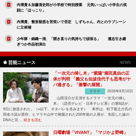
内博貴＆加藤清史郎が小学校で特別授業 元気いっぱい小学生の笑
顔に「ほっこり」
内博貴、整形疑惑を苦笑いで否定 しずちゃん、内とのラブシーン
に立候補
少年隊・錦織一清、「開き直りの気持ちで頑張る」 遺志引き継
ぎつか作品初演出
芸能ニュース
NEWS
「一次元の挿し木」“紫陽”堀田真由の正
体が判明 「義父も仙波佳代子も思考がヤ
バ過ぎる」「衝撃の展開」
2026年8月10日
ドラマ
山田涼介が主演するドラマ「一次元の挿し
木」（読売テレビ・日本テレビ系）の第6話が、
9日に放送された。（※以下、ネタバレを含みます） 本作は、松下龍之介氏の
同名小説が原作。ヒマラヤ山中で発掘された200年前の人骨が、失踪した妹の
DNAと完 …
続きを読む
日曜劇場「VIVANT」「マジかよ野崎」