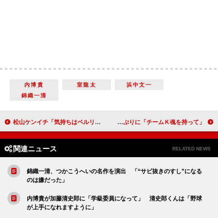
内博貴
室龍太
浜中文一
錦織一清
松山ケンイチ「気持ちはベルリンに」 内野聖陽「『ケンイチくんはいないの？』って聞かれた」
ＡＫＢ４８大島優子が最後のチームＫ公演 気合たっぷりに「チームＫ魂を持って」
関連ニュース
RELATED NEWS
錦織一清、つかこうへいの名作を演出 「“サビ抜きのすし”になる
のは嫌だった」
内博貴が加藤清史郎に「学級委員になって」 清史郎くんは「野球
が上手になれますように」