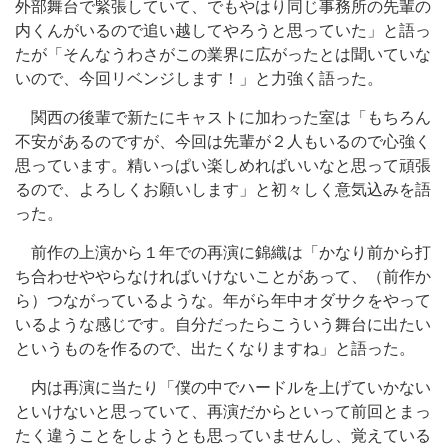
外部舞台で緊張していて、でもやはり同じ事務所の先輩の
内くんがいるので追い越してやろうと思っていた」と語っ
たが「そんなうわさがこの業界に広がったとは聞いていな
いので、今回リベンジします！」と力強く語った。
関西の後輩で新たにキャストに加わった室は「もちろん
不安があるのですが、今回は先輩が２人もいるので心強く
思っています。精いっぱい楽しめればいいなと思って頑張
るので、よろしくお願いします」と初々しく意気込みを語
った。
前作の上演から１年での再演に錦織は「かなり前から打
ち合わせややらなければいけないことがあって、（前作か
ら）つながっているような。年がら年中オダサクをやって
いるような感じです。自分だったらこういう舞台に出たい
というものを作るので、出たくなりますね」と語った。
内は再演に当たり「僕の中でハードルを上げていかない
といけないと思っていて、再演だからといって前回とまっ
たく違うことをしようとも思っていませんし、覚えている