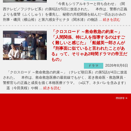
「今夜もシリアルキラーと待ち合わせ」（関
西テレビ／フジテレビ系）の第6話が5日に放送された。 本作は、警察の正義
よりも復讐（ふくしゅう）を優先し、秘密の共犯関係を結んだ一匹おおかみの
刑事・磯貝（横山裕）と第六感女子ヒナタ（関水渚）の物語 …
続きを読む
「クロスロード ～救命救急の約束～」
「人間関係、特に人を指導するのはすご
く難しいと感じた」「船越英一郎さんが
『刑事面に似ていると言われたことがあ
る』って、そりゃあ2時間ドラマの帝王だ
もの」
2026年8月6日
ドラマ
「クロスロード ～救命救急の約束～」（テレビ朝日系）の第5話が4日に放送
された。 本作は、救命救急医療の最前線でもがく、若き救命医・救急隊員・
警察官らの正義と成長を描く本格医療ドラマ。（※以下、ネタバレを含みます）
遥（今田美桜）や桐 …
続きを読む
more »