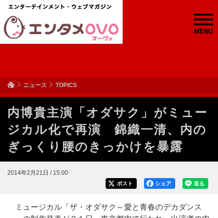
MENU
ニュース
TOPICS
内博貴主演「オダサク」がミュー
ジカル化で再演 錦織一清、内の
ぎっくり腰のきっかけを暴露
2014年2月21日 / 15:00
ポスト
シェア
送る
ミュージカル「ザ・オダサク～愛と青春のデカダンス