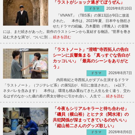
「ラストがショック過ぎてぼうぜん」
2026年8月10日
ドラマ
「VIVANT」（TBS系）の第13話が9日に放送
された。 本作は、2023年夏、日本中を熱狂さ
せたドラマの続編。乃木憂助（堺雅人）の冒険
には、まだ続きがあった。前作のラストシーンから直結する物語。“世界を巻き
込む大きな渦”が、ついに別 …
続きを読む
「ラストノート」“澄晴”寺西拓人の告白
シーンに反響集まる 「真っすぐな告白が
カッコいい」「最高のシーンをありがと
う」
2026年8月7日
ドラマ
内田有紀と寺西拓人がダブル主演するドラマ
「ラストノート」（フジテレビ系）の第5話が、6日に放送された。（※以下、
ネタバレを含みます） 本作は、環境も積み重ねてきた人生も全く違う、交わ
るはずのなかった歳の差の男女が静かに引かれ合い、人生で …
続きを読む
「今夜もシリアルキラーと待ち合わせ」
「磯貝（横山裕）とヒナタ（関水渚）の
共犯関係が深まってきているのがいい」
「縦山裕二さんのグッズ欲しい」
2026年8月6日
ドラマ