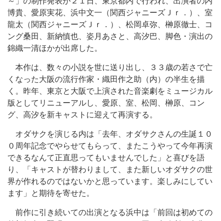
～」の制作発表が２１日、東京都内で行われ、出演者の内
博貴、愛原実花、浜中文一（関西ジャニーズＪｒ．）、室
龍太（関西ジャニーズＪｒ．）、松岡卓弥、榊原徹士、コ
ング桑田、新納慎也、姿月あさと、高汐巴、脚色・演出の
錦織一清ほかが出席した。
本作は、数々の小説を世に送り出し、３３歳の若さで亡
くなった大阪の流行作家・織田作之助（内）の半生を描
く。昨年、東京と大阪で上演された音楽劇をミュージカル
版としてリニューアルし、愛原、室、松岡、榊原、コン
グ、高汐を新キャストに迎えて再演する。
オダサクを演じる内は「去年、オダサクさんの生誕１０
０周年記念でやらせてもらって、またこうやって今年再演
できるなんて正直思ってもいませんでした」と喜びを語
り、「キャストが替わりまして、また新しいオダサクの世
界が作れるのではないかと思っています。楽しみにしてい
ます」と期待を寄せた。
前作に引き続いての出演となる浜中は「前回は初めての