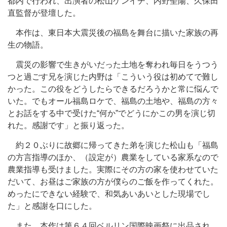
都内で行われ、出演者の松山ケンイチ、内野聖陽、久保田
直監督が登壇した。
本作は、東日本大震災後の福島を舞台に描いた家族の再
生の物語。
震災の影響で生きがいだった土地を奪われ毎日をうつう
つと過ごす兄を演じた内野は「こういう役は初めてで難し
かった。この役をどうしたらできるだろうかと常に悩んで
いた。でもオール福島ロケで、福島の土地や、福島の方々
とお話をする中で受けた“何か”でどうにかこの男を演じ切
れた。感謝です」と振り返った。
約２０ぶりに故郷に帰ってきた弟を演じた松山も「福島
の方言指導のほか、（設定が）農業をしている家系なので
農業指導も受けました。実際にその方の家を使わせていた
だいて、お昼はご家族の方が僕らのご飯を作ってくれた。
めったにできない経験で、和気あいあいとした現場でし
た」と感謝を口にした。
また、本作は第６４回ベルリン国際映画祭に出品され、