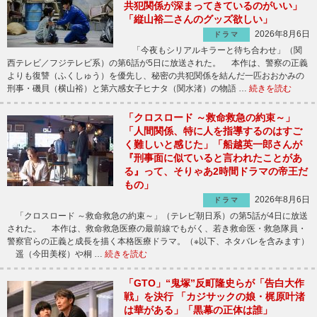
共犯関係が深まってきているのがいい」
「縦山裕二さんのグッズ欲しい」
2026年8月6日
ドラマ
「今夜もシリアルキラーと待ち合わせ」（関
西テレビ／フジテレビ系）の第6話が5日に放送された。 本作は、警察の正義
よりも復讐（ふくしゅう）を優先し、秘密の共犯関係を結んだ一匹おおかみの
刑事・磯貝（横山裕）と第六感女子ヒナタ（関水渚）の物語 …
続きを読む
「クロスロード ～救命救急の約束～」
「人間関係、特に人を指導するのはすご
く難しいと感じた」「船越英一郎さんが
『刑事面に似ていると言われたことがあ
る』って、そりゃあ2時間ドラマの帝王だ
もの」
2026年8月6日
ドラマ
「クロスロード ～救命救急の約束～」（テレビ朝日系）の第5話が4日に放送
された。 本作は、救命救急医療の最前線でもがく、若き救命医・救急隊員・
警察官らの正義と成長を描く本格医療ドラマ。（※以下、ネタバレを含みます）
遥（今田美桜）や桐 …
続きを読む
「GTO」“鬼塚”反町隆史らが「告白大作
戦」を決行 「カジサックの娘・梶原叶渚
は華がある」「黒幕の正体は誰」