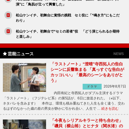
演”に「鳥肌が立って興奮した」
松山ケンイチ、初舞台に覚悟の挑戦 セミ役に「“鳴き方”にもこだ
わり」
松山ケンイチ、初舞台で“セミの若者”役 「どう演じられるか期待
と楽しみ」
芸能ニュース
NEWS
「ラストノート」“澄晴”寺西拓人の告白
シーンに反響集まる 「真っすぐな告白が
カッコいい」「最高のシーンをありがと
う」
2026年8月7日
ドラマ
内田有紀と寺西拓人がダブル主演するドラマ
「ラストノート」（フジテレビ系）の第5話が、6日に放送された。（※以下、
ネタバレを含みます） 本作は、環境も積み重ねてきた人生も全く違う、交わ
るはずのなかった歳の差の男女が静かに引かれ合い、人生で …
続きを読む
「今夜もシリアルキラーと待ち合わせ」
「磯貝（横山裕）とヒナタ（関水渚）の