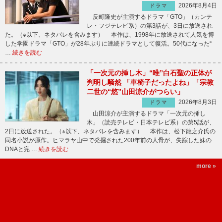
2026年8月4日
ドラマ
反町隆史が主演するドラマ「GTO」（カンテ
レ・フジテレビ系）の第3話が、3日に放送され
た。（※以下、ネタバレを含みます） 本作は、1998年に放送されて人気を博
した学園ドラマ「GTO」が28年ぶりに連続ドラマとして復活。50代になった“
…
続きを読む
「一次元の挿し木」“唯”白石聖の正体が
判明し騒然 「車椅子だったよね」「宗教
二世の“悠”山田涼介がつらい」
2026年8月3日
ドラマ
山田涼介が主演するドラマ「一次元の挿し
木」（読売テレビ・日本テレビ系）の第5話が、
2日に放送された。（※以下、ネタバレを含みます） 本作は、松下龍之介氏の
同名小説が原作。ヒマラヤ山中で発掘された200年前の人骨が、失踪した妹の
DNAと完 …
続きを読む
more »