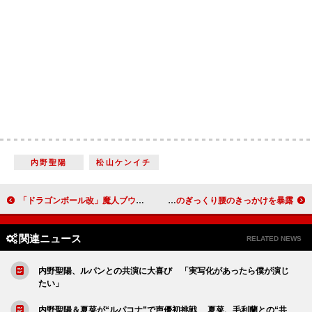
内野聖陽
松山ケンイチ
「ドラゴンボール改」魔人ブウ編が４月放送 最新デジタル技術で映像・音楽が一新
内博貴主演「オダサク」がミュージカル化で再演 錦織一清、内のぎっくり腰のきっかけを暴露
関連ニュース
RELATED NEWS
内野聖陽、ルパンとの共演に大喜び 「実写化があったら僕が演じ
たい」
内野聖陽＆夏菜が“ルパコナ”で声優初挑戦 夏菜、毛利蘭との“共