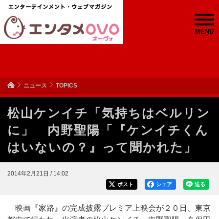
MENU
ニュース
TOPICS
松山ケンイチ「気持ちはベルリン
に」 内野聖陽「『ケンイチくん
はいないの？』って聞かれた」
2014年2月21日 / 14:02
ポスト
シェア
送る
映画『家路』の完成披露プレミア上映会が２０日、東京