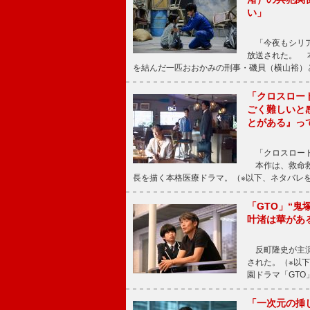
い」
「今夜もシリア
放送された。 
を結んだ一匹おおかみの刑事・磯貝（横山裕）
「クロスロー
ごく難しいと
とがある』っ
「クロスロード
本作は、救命救
長を描く本格医療ドラマ。（※以下、ネタバレ
「GTO」“
叶渚は華があ
反町隆史が主演
された。（※以
園ドラマ「GTO
「一次元の挿