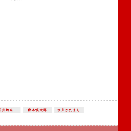
松井玲奈
森本慎太郎
水川かたまり