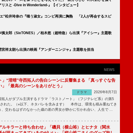
-Dive in Wonderland-』【インタビュー】
ナエ”松井玲奈の『嗤う淑女』コンビ再演に胸熱 「2人が再会するスピ
慎太郎（SixTONES）／柏木悠（超特急）ら出演『アイシー』主題歌
美波／間宮祥太朗ら出演の映画『アンダーニンジャ』主題歌を担当
NEWS
ト」“澄晴”寺西拓人の告白シーンに反響集まる 「真っすぐな告
い」「最高のシーンをありがとう」
2026年8月7日
ドラマ
拓人がダブル主演するドラマ「ラストノート」（フジテレビ系）の第5
送された。（※以下、ネタバレを含みます） 本作は、環境も積み重ねてき
う、交わるはずのなかった歳の差の男女が静かに引かれ合い、人生で …
アルキラーと待ち合わせ」「磯貝（横山裕）とヒナタ（関水
係が深まってきているのがいい」「縦山裕二さんのグッズ欲し