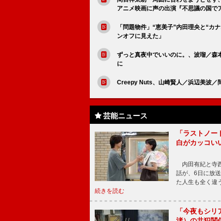
アニメ映画に声の出演『不思議の国でアリスと 
「問題物件」“恵美⼦”内田理央と“カ
ンオフに見えた」
ずっと真夜中でいいのに。、波瑠／森本
に
Creepy Nuts、山崎賢人／浜辺
芸能ニュース
「ラストノー
白がカッコい
内田有紀と寺西
話が、6日に放
た人生も全く違
続きを読む
「今夜もシリ
渚）の共犯関