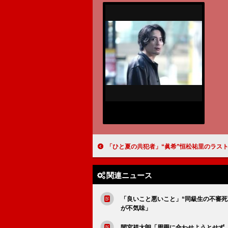
「ひと夏の共犯者」“眞希”恒松祐里のラストのひと言に衝撃 「“巧巳”橋本将生が引き返せないと
関連ニュース
「良いこと悪いこと」“同級生の不審死
が不気味」
間宮祥太朗「周囲に合わせようとせず