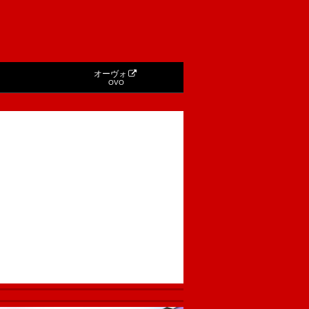
オーヴォ
OVO