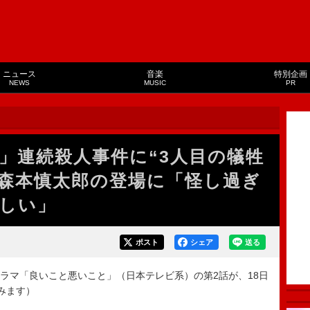
ニュース
音楽
特別企画
NEWS
MUSIC
PR
」連続殺人事件に“3人目の犠牲
ー”森本慎太郎の登場に「怪し過ぎ
しい」
ポスト
シェア
送る
マ「良いこと悪いこと」（日本テレビ系）の第2話が、18日
みます）