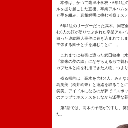
本作は、かつて鷹里小学校・6年1組の
ルを掘り起こした直後、卒業アルバム
と手を組み、真相解明に挑む考察ミス
6年1組のリーダーだった高木。同窓
む6人の顔が塗りつぶされた卒業アルバ
狙った連続殺人事件に巻き込まれてし
主張する園子と手を組むことに…。
これまでに被害に遭った武田敏生（水
『将来の夢の絵』になぞらえる形で襲わ
カプセルと絵を利用できた人物。つま
残る標的は、高木を含む4人。みんな
島笑美（松井玲奈）と連絡を取ることに
笑美。アイドルになるのが夢で『スポ
のクラブでホステスをしながら派手な
第2話では、高木の予感が的中し、笑
た。