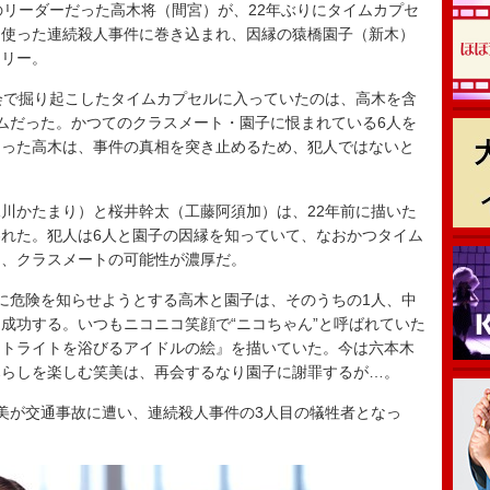
リーダーだった高木将（間宮）が、22年ぶりにタイムカプセ
を使った連続殺人事件に巻き込まれ、因縁の猿橋園子（新木）
テリー。
会で掘り起こしたタイムカプセルに入っていたのは、高木を含
ムだった。かつてのクラスメート・園子に恨まれている6人を
まった高木は、事件の真相を突き止めるため、犯人ではないと
川かたまり）と桜井幹太（工藤阿須加）は、22年前に描いた
れた。犯人は6人と園子の因縁を知っていて、なおかつタイム
り、クラスメートの可能性が濃厚だ。
に危険を知らせようとする高木と園子は、そのうちの1人、中
成功する。いつもニコニコ笑顔で“ニコちゃん”と呼ばれていた
ットライトを浴びるアイドルの絵』を描いていた。今は六本木
暮らしを楽しむ笑美は、再会するなり園子に謝罪するが…。
美が交通事故に遭い、連続殺人事件の3人目の犠牲者となっ