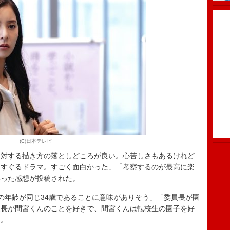
(C)日本テレビ
に対する描き方の落としどころが良い。心苦しさもあるけれど
くすぐるドラマ。すごく面白かった」「考察するのが最高に楽
いった感想が投稿された。
年齢が同じ34歳であることに意味がありそう」「委員長が園
員長が間宮くんのことを好きで、間宮くんは転校生の園子を好
た。