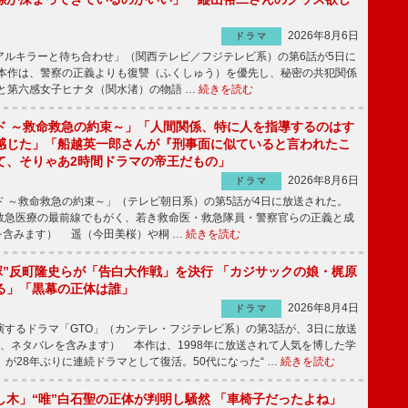
2026年8月6日
ドラマ
ルキラーと待ち合わせ」（関西テレビ／フジテレビ系）の第6話が5日に
本作は、警察の正義よりも復讐（ふくしゅう）を優先し、秘密の共犯関係
と第六感女子ヒナタ（関水渚）の物語 …
続きを読む
ド ～救命救急の約束～」「人間関係、特に人を指導するのはす
感じた」「船越英一郎さんが『刑事面に似ていると言われたこ
て、そりゃあ2時間ドラマの帝王だもの」
2026年8月6日
ドラマ
 ～救命救急の約束～」（テレビ朝日系）の第5話が4日に放送された。
急医療の最前線でもがく、若き救命医・救急隊員・警察官らの正義と成
を含みます） 遥（今田美桜）や桐 …
続きを読む
鬼塚”反町隆史らが「告白大作戦」を決行 「カジサックの娘・梶原
る」「黒幕の正体は誰」
2026年8月4日
ドラマ
するドラマ「GTO」（カンテレ・フジテレビ系）の第3話が、3日に放送
下、ネタバレを含みます） 本作は、1998年に放送されて人気を博した学
」が28年ぶりに連続ドラマとして復活。50代になった“ …
続きを読む
し木」“唯”白石聖の正体が判明し騒然 「車椅子だったよね」