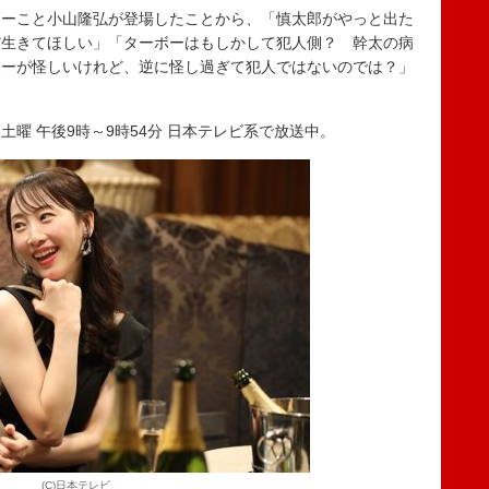
ーこと小山隆弘が登場したことから、「慎太郎がやっと出た
だ生きてほしい」「ターボーはもしかして犯人側？ 幹太の病
ボーが怪しいけれど、逆に怪し過ぎて犯人ではないのでは？」
曜 午後9時～9時54分 日本テレビ系で放送中。
(C)日本テレビ