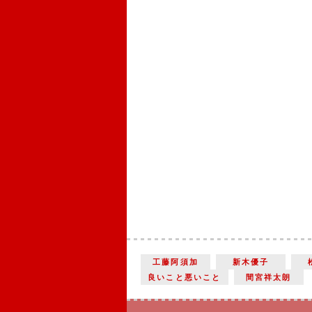
工藤阿須加
新木優子
良いこと悪いこと
間宮祥太朗