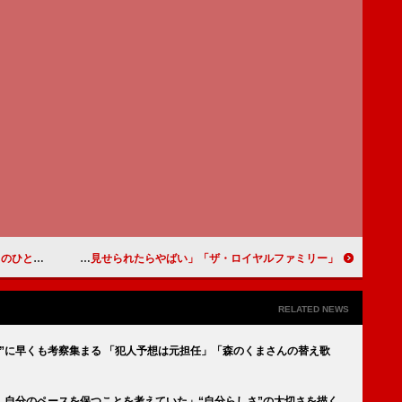
ころまで来てる」
「ザ・ロイヤルファミリー」「早くもクライマックス状態。毎回こんなレースを見せられたらやばい」「人間以上に馬たちの好演が光る」
RELATED NEWS
”に早くも考察集まる 「犯人予想は元担任」「森のくまさんの替え歌
、自分のペースを保つことを考えていた」“自分らしさ”の大切さを描く