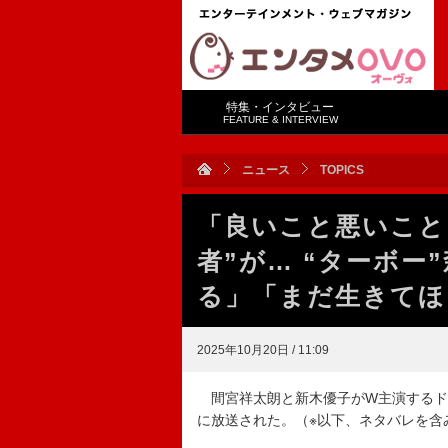
特集・インタビュー
FEATURE & INTERVIEW
ニュース
TOPICS
「良いこと悪いこと
者”が… “ターボ
る」「まだ生きてほ
2025年10月20日 / 11:09
間宮祥太朗と新木優子がW主演するドラ
に放送された。（※以下、ネタバレを含