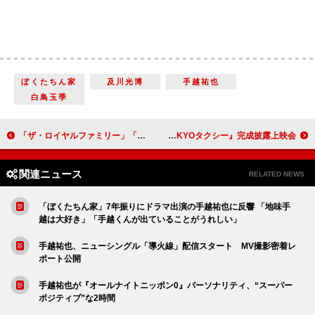
ぼくたちん家
及川光博
手越祐也
白鳥玉季
「ザ・ロイヤルファミリー」「早くもクライマックス状態。毎回こんなレースを見せられたらやばい」「人間以上に馬たちの好演が光る」
木村拓哉「山田組は撮影現場という豊かさを教えてくれる」 倍賞千恵子「山田組は人間としての学校」『TOKYOタクシー』完成披露上映会
関連ニュース
RELATED NEWS
「ぼくたちん家」7年振りにドラマ出演の手越祐也に反響 「地味手
越は大好き」「手越くんが出ていることがうれしい」
手越祐也、ニューシングル「導火線」配信スタート MV撮影密着レ
ポート公開
手越祐也が『オールナイトニッポン0』パーソナリティ、“スーパー
ポジティブ”な2時間