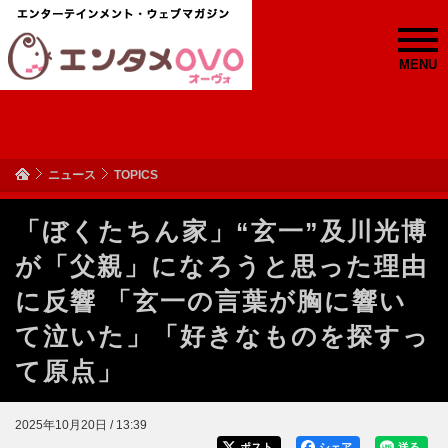
MENU
ニュース
TOPICS
「ぼくたちん家」“玄一”及川光博
が「父親」になろうと思った理由
に反響 「玄一の言葉が胸に響い
て泣いた」「好きなものを探すっ
て原点」
2025年10月20日 / 13:39
ポスト
シェア
送る