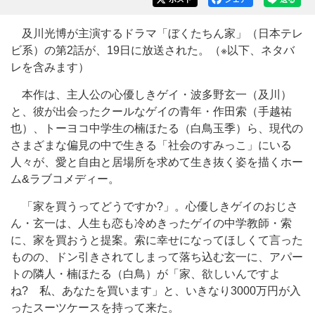
及川光博が主演するドラマ「ぼくたちん家」（日本テレ
ビ系）の第2話が、19日に放送された。（※以下、ネタバ
レを含みます）
本作は、主人公の心優しきゲイ・波多野玄一（及川）
と、彼が出会ったクールなゲイの青年・作田索（手越祐
也）、トーヨコ中学生の楠ほたる（白鳥玉季）ら、現代の
さまざまな偏見の中で生きる「社会のすみっこ」にいる
人々が、愛と自由と居場所を求めて生き抜く姿を描くホー
ム&ラブコメディー。
「家を買うってどうですか?」。心優しきゲイのおじさ
ん・玄一は、人生も恋も冷めきったゲイの中学教師・索
に、家を買おうと提案。索に幸せになってほしくて言った
ものの、ドン引きされてしまって落ち込む玄一に、アパー
トの隣人・楠ほたる（白鳥）が「家、欲しいんですよ
ね? 私、あなたを買います」と、いきなり3000万円が入
ったスーツケースを持って来た。