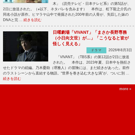
木」（読売テレビ・日本テレビ系）の第5話が、
2日に放送された。（※以下、ネタバレを含みます） 本作は、松下龍之介氏の
同名小説が原作。ヒマラヤ山中で発掘された200年前の人骨が、失踪した妹の
DNAと完 …
続きを読む
日曜劇場「VIVANT」「まさか長野専務
（小日向文世）が…」「こうなると皆が
怪しく見える」
2026年8月3日
ドラマ
「VIVANT」（TBS系）の第12話が2日に放送
された。 本作は、2023年夏、日本中を熱狂さ
せたドラマの続編。乃木憂助（堺雅人）の冒険には、まだ続きがあった。前作
のラストシーンから直結する物語。“世界を巻き込む大きな渦”が、ついに別 …
続きを読む
more »