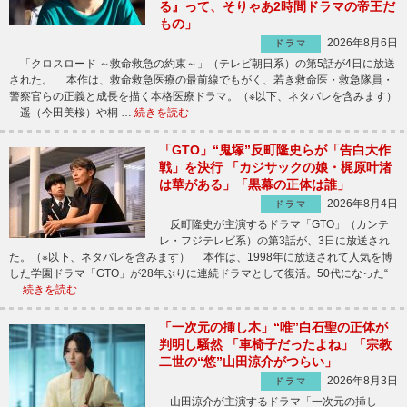
る』って、そりゃあ2時間ドラマの帝王だ
もの」
2026年8月6日
ドラマ
「クロスロード ～救命救急の約束～」（テレビ朝日系）の第5話が4日に放送
された。 本作は、救命救急医療の最前線でもがく、若き救命医・救急隊員・
警察官らの正義と成長を描く本格医療ドラマ。（※以下、ネタバレを含みます）
遥（今田美桜）や桐 …
続きを読む
「GTO」“鬼塚”反町隆史らが「告白大作
戦」を決行 「カジサックの娘・梶原叶渚
は華がある」「黒幕の正体は誰」
2026年8月4日
ドラマ
反町隆史が主演するドラマ「GTO」（カンテ
レ・フジテレビ系）の第3話が、3日に放送され
た。（※以下、ネタバレを含みます） 本作は、1998年に放送されて人気を博
した学園ドラマ「GTO」が28年ぶりに連続ドラマとして復活。50代になった“
…
続きを読む
「一次元の挿し木」“唯”白石聖の正体が
判明し騒然 「車椅子だったよね」「宗教
二世の“悠”山田涼介がつらい」
2026年8月3日
ドラマ
山田涼介が主演するドラマ「一次元の挿し