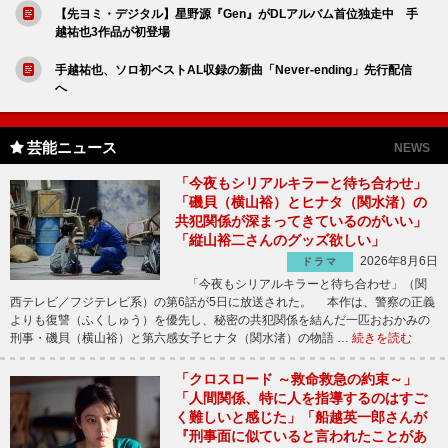
【先ヨミ・デジタル】星野源『Gen』がDLアルバム首位独走中 手
越祐也3作品が初登場
手越祐也、ソロ初ベストAL収録の新曲「Never-ending」先行配信
へ
芸能ニュース
NEWS
「今夜もシリアルキラーと待ち合わせ」
「磯貝（横山裕）とヒナタ（関水渚）の
共犯関係が深まってきているのがいい」
「縦山裕二さんのグッズ欲しい」
2026年8月6日
ドラマ
「今夜もシリアルキラーと待ち合わせ」（関
西テレビ／フジテレビ系）の第6話が5日に放送された。 本作は、警察の正義
よりも復讐（ふくしゅう）を優先し、秘密の共犯関係を結んだ一匹おおかみの
刑事・磯貝（横山裕）と第六感女子ヒナタ（関水渚）の物語 …
続きを読む
「クロスロード ～救命救急の約束～」
「人間関係、特に人を指導するのはすご
く難しいと感じた」「船越英一郎さんが
『刑事面に似ていると言われたことがあ