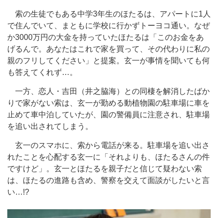
索の生徒でもある中学3年生のほたるは、アパートに1人
で住んでいて、まともに学校に行かずトーヨコ通い。なぜ
か3000万円の大金を持っていたほたるは「このお金をあ
げるんで。あなたはこれで家を買って、その代わりに私の
親のフリしてください」と提案。玄一が事情を聞いても何
も答えてくれず…。
一方、恋人・吉田（井之脇海）との同棲を解消したばか
りで家がない索は、玄一が勤める動植物園の駐車場に車を
止めて車中泊していたが、園の警備員に注意され、駐車場
を追い出されてしまう。
玄一のスマホに、索から電話が来る。駐車場を追い出さ
れたことを心配する玄一に「それよりも、ほたるさんの件
ですけど」。玄一とほたるを親子だと信じて疑わない索
は、ほたるの進路も含め、警察を交えて面談がしたいと言
い…!?