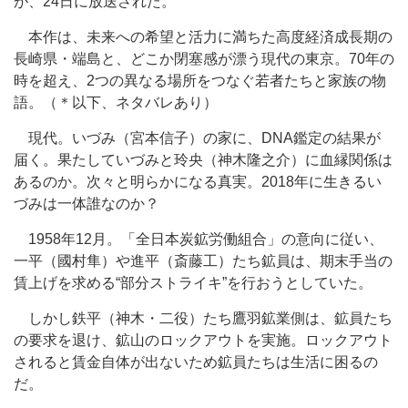
が、24日に放送された。
本作は、未来への希望と活力に満ちた高度経済成長期の
長崎県・端島と、どこか閉塞感が漂う現代の東京。70年の
時を超え、2つの異なる場所をつなぐ若者たちと家族の物
語。（＊以下、ネタバレあり）
現代。いづみ（宮本信子）の家に、DNA鑑定の結果が
届く。果たしていづみと玲央（神木隆之介）に血縁関係は
あるのか。次々と明らかになる真実。2018年に生きるい
づみは一体誰なのか？
1958年12月。「全日本炭鉱労働組合」の意向に従い、
一平（國村隼）や進平（斎藤工）たち鉱員は、期末手当の
賃上げを求める“部分ストライキ”を行おうとしていた。
しかし鉄平（神木・二役）たち鷹羽鉱業側は、鉱員たち
の要求を退け、鉱山のロックアウトを実施。ロックアウト
されると賃金自体が出ないため鉱員たちは生活に困るの
だ。