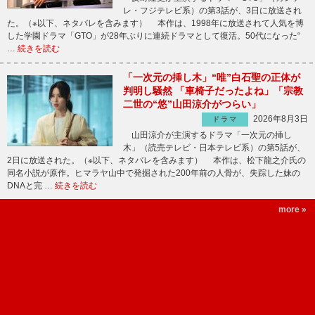
レ・フジテレビ系）の第3話が、3日に放送され
た。（※以下、ネタバレを含みます） 本作は、1998年に放送されて人気を博
した学園ドラマ「GTO」が28年ぶりに連続ドラマとして復活。50代になった“
…
続きを読む
「一次元の挿し木」“唯”白石聖の正体が
判明し騒然 「車椅子だったよね」「宗教
二世の“悠”山田涼介がつらい」
2026年8月3日
ドラマ
山田涼介が主演するドラマ「一次元の挿し
木」（読売テレビ・日本テレビ系）の第5話が、
2日に放送された。（※以下、ネタバレを含みます） 本作は、松下龍之介氏の
同名小説が原作。ヒマラヤ山中で発掘された200年前の人骨が、失踪した妹の
DNAと完 …
続きを読む
more »