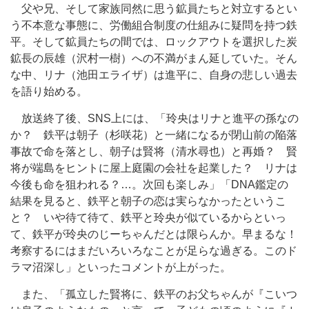
父や兄、そして家族同然に思う鉱員たちと対立するとい
う不本意な事態に、労働組合制度の仕組みに疑問を持つ鉄
平。そして鉱員たちの間では、ロックアウトを選択した炭
鉱長の辰雄（沢村一樹）への不満がまん延していた。そん
な中、リナ（池田エライザ）は進平に、自身の悲しい過去
を語り始める。
放送終了後、SNS上には、「玲央はリナと進平の孫なの
か？ 鉄平は朝子（杉咲花）と一緒になるが閉山前の陥落
事故で命を落とし、朝子は賢将（清水尋也）と再婚？ 賢
将が端島をヒントに屋上庭園の会社を起業した？ リナは
今後も命を狙われる？…。次回も楽しみ」「DNA鑑定の
結果を見ると、鉄平と朝子の恋は実らなかったというこ
と？ いや待て待て、鉄平と玲央が似ているからといっ
て、鉄平が玲央のじーちゃんだとは限らんか。早まるな！
考察するにはまだいろいろなことが足らな過ぎる。このド
ラマ沼深し」といったコメントが上がった。
また、「孤立した賢将に、鉄平のお父ちゃんが『こいつ