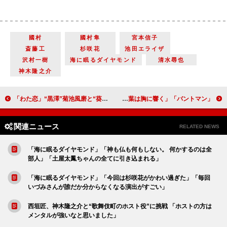
國村
國村隼
宮本信子
斎藤工
杉咲花
池田エライザ
沢村一樹
海に眠るダイヤモンド
清水尋也
神木隆之介
「わた恋」“黒澤”菊池風磨と“葵”久間田琳加の冒頭シーンに反響 「イチャコラがリアルでほほ笑ましい」「風磨くんの筋肉美がすごい」
「バントマン」「ヒーローの言葉は胸に響く」「空振りしてもめげずに笑うのが藤堂さんの良さ」
関連ニュース
RELATED NEWS
「海に眠るダイヤモンド」「神も仏も何もしない。 何かするのは全
部人」「土屋太鳳ちゃんの全てに引き込まれる」
「海に眠るダイヤモンド」「今回は杉咲花がかわい過ぎた」「毎回
いづみさんが誰だか分からなくなる演出がすごい」
西垣匠、神木隆之介と“歌舞伎町のホスト役”に挑戦 「ホストの方は
メンタルが強いなと思いました」