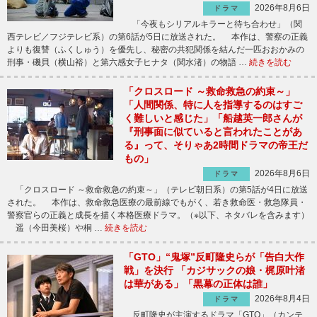
2026年8月6日
ドラマ
「今夜もシリアルキラーと待ち合わせ」（関
西テレビ／フジテレビ系）の第6話が5日に放送された。 本作は、警察の正義
よりも復讐（ふくしゅう）を優先し、秘密の共犯関係を結んだ一匹おおかみの
刑事・磯貝（横山裕）と第六感女子ヒナタ（関水渚）の物語 …
続きを読む
「クロスロード ～救命救急の約束～」
「人間関係、特に人を指導するのはすご
く難しいと感じた」「船越英一郎さんが
『刑事面に似ていると言われたことがあ
る』って、そりゃあ2時間ドラマの帝王だ
もの」
2026年8月6日
ドラマ
「クロスロード ～救命救急の約束～」（テレビ朝日系）の第5話が4日に放送
された。 本作は、救命救急医療の最前線でもがく、若き救命医・救急隊員・
警察官らの正義と成長を描く本格医療ドラマ。（※以下、ネタバレを含みます）
遥（今田美桜）や桐 …
続きを読む
「GTO」“鬼塚”反町隆史らが「告白大作
戦」を決行 「カジサックの娘・梶原叶渚
は華がある」「黒幕の正体は誰」
2026年8月4日
ドラマ
反町隆史が主演するドラマ「GTO」（カンテ