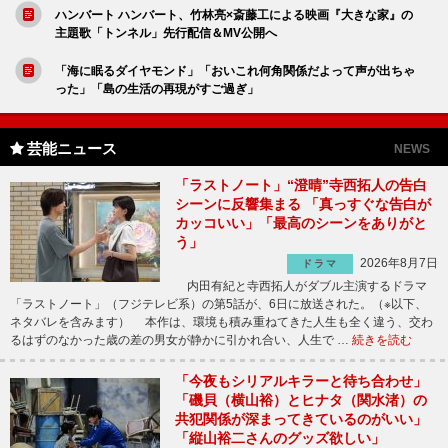
ハンバート ハンバート、竹林亮×斎藤工による映画『大きな家』の
主題歌「トンネル」先行配信＆MV公開へ
「海に眠るダイヤモンド」「おいこれ何角関係だよって声が出ちゃ
った」「島の生活の再現がすご過ぎ」
芸能ニュース
NEWS
「ラストノート」“澄晴”寺西拓人の告白
シーンに反響集まる 「真っすぐな告白が
カッコいい」「最高のシーンをありがと
う」
2026年8月7日
ドラマ
内田有紀と寺西拓人がダブル主演するドラマ
「ラストノート」（フジテレビ系）の第5話が、6日に放送された。（※以下、
ネタバレを含みます） 本作は、環境も積み重ねてきた人生も全く違う、交わ
るはずのなかった歳の差の男女が静かに引かれ合い、人生で …
続きを読む
「今夜もシリアルキラーと待ち合わせ」
「磯貝（横山裕）とヒナタ（関水渚）の
共犯関係が深まってきているのがいい」
「縦山裕二さんのグッズ欲しい」