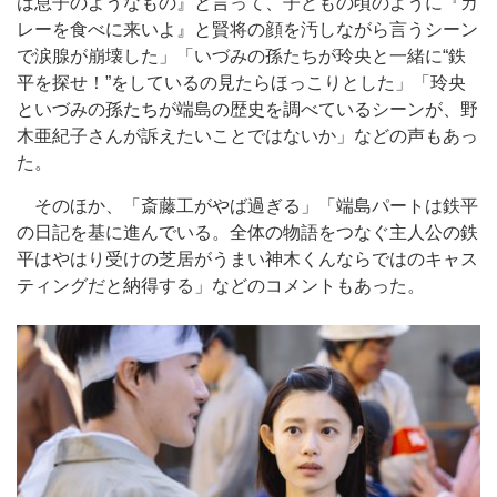
は息子のようなもの』と言って、子どもの頃のように『カ
レーを食べに来いよ』と賢将の顔を汚しながら言うシーン
で涙腺が崩壊した」「いづみの孫たちが玲央と一緒に“鉄
平を探せ！”をしているの見たらほっこりとした」「玲央
といづみの孫たちが端島の歴史を調べているシーンが、野
木亜紀子さんが訴えたいことではないか」などの声もあっ
た。
そのほか、「斎藤工がやば過ぎる」「端島パートは鉄平
の日記を基に進んでいる。全体の物語をつなぐ主人公の鉄
平はやはり受けの芝居がうまい神木くんならではのキャス
ティングだと納得する」などのコメントもあった。