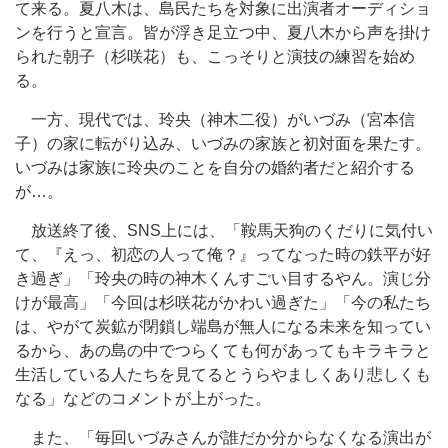
て来る。夏八木は、島民たちを対象に出演者オーディショ
ンを行うと宣言。皆が浮き足立つ中、夏八木から声を掛け
られた朝子（杉咲花）も、こっそりと演技の練習を始め
る。
一方、現代では、玲央（神木二役）がいづみ（宮本信
子）の家に転がり込み、いづみの家族と初対面を果たす。
いづみは家族に玲央のことを自分の婚約者だと紹介する
が…。
放送終了後、SNS上には、「鞍馬天狗のくだりに気付い
て、『えっ、初恋の人って俺？』ってなった時の鉄平が好
き過ぎ」「玲央の時の神木くんすごい目するやん。演じ分
けが最高」「今回は杉咲花がかわい過ぎた」「今の私たち
は、やがて炭鉱が閉鎖し端島が無人になる未来を知ってい
るから、あの島の中でつらくても何があってもキラキラと
生活している人たちを見てるとうらやましくあり悲しくも
なる」などのコメントが上がった。
また、「毎回いづみさんが誰だか分からなくなる演出が