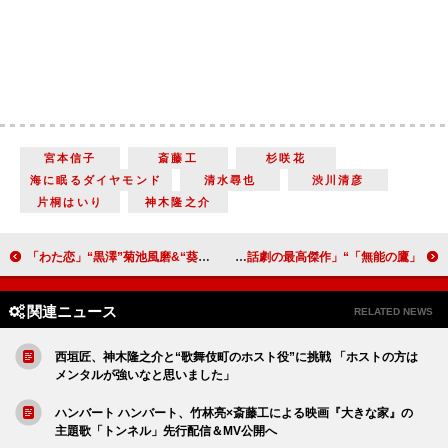
宮本信子
斎藤工
杉咲花
海に眠るダイヤモンド
清水尋也
渋川清彦
片桐はいり
神木隆之介
「わた恋」“黒澤”菊池風磨&“葵”久間田琳加のラブラブぶりに反響 「キュンが止まらない」「ラストは何があったの？」
「無能の鷹」“鷹野”菜々緒と“百舌子”渡辺えりの奇跡の会話成立に反響 「すれ違う会話劇の最高傑作」
関連ニュース
RELATED NEWS
西垣匠、神木隆之介と“歌舞伎町のホスト役”に挑戦 「ホストの方は
メンタルが強いなと思いました」
ハンバート ハンバート、竹林亮×斎藤工による映画『大きな家』の
主題歌「トンネル」先行配信＆MV公開へ