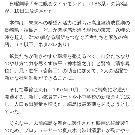
日曜劇場「海に眠るダイヤモンド」（TBS系）の第3話
が、10日に放送された。
本作は、未来への希望と活力に満ちた高度経済成長期の
長崎県・端島と、どこか閉塞感が漂う現代の東京。70年の
時を超え、2つの異なる場所をつなぐ若者たちと家族の物
語。（＊以下、ネタバレあり）
鉱員たちが働きやすい環境を整えるべく、自分たちなり
のやり方で力を尽くす鉄平（神木隆之介）と賢将（清水尋
也）。兄・進平（斎藤工）の助言に加えて、2人の活躍で
新たな社宅制度ができることに。
そして季節は流れ、1957年10月。ついに端島に水道が
開通する。新しい鉱員アパートや小中学校の新校舎も完成
し、人口も出炭量も増えた。端島は最盛期を迎えようとし
ていた。
そんな中、以前端島を舞台に製作された映画の続編製作
のため、プロデューサーの夏八木（渋川清彦）が島にやっ