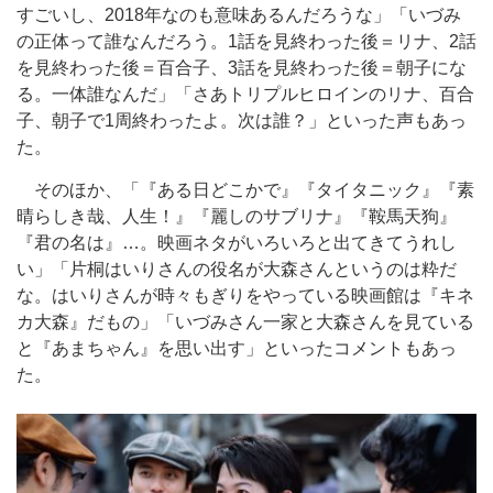
すごいし、2018年なのも意味あるんだろうな」「いづみ
の正体って誰なんだろう。1話を見終わった後＝リナ、2話
を見終わった後＝百合子、3話を見終わった後＝朝子にな
る。一体誰なんだ」「さあトリプルヒロインのリナ、百合
子、朝子で1周終わったよ。次は誰？」といった声もあっ
た。
そのほか、「『ある日どこかで』『タイタニック』『素
晴らしき哉、人生！』『麗しのサブリナ』『鞍馬天狗』
『君の名は』…。映画ネタがいろいろと出てきてうれし
い」「片桐はいりさんの役名が大森さんというのは粋だ
な。はいりさんが時々もぎりをやっている映画館は『キネ
カ大森』だもの」「いづみさん一家と大森さんを見ている
と『あまちゃん』を思い出す」といったコメントもあっ
た。