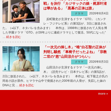
戦」を決行 「カジサックの娘・梶原叶渚
は華がある」「黒幕の正体は誰」
2026年8月4日
ドラマ
反町隆史が主演するドラマ「GTO」（カンテ
レ・フジテレビ系）の第3話が、3日に放送され
た。（※以下、ネタバレを含みます） 本作は、1998年に放送されて人気を博
した学園ドラマ「GTO」が28年ぶりに連続ドラマとして復活。50代になった“
…
続きを読む
「一次元の挿し木」“唯”白石聖の正体が
判明し騒然 「車椅子だったよね」「宗教
二世の“悠”山田涼介がつらい」
2026年8月3日
ドラマ
山田涼介が主演するドラマ「一次元の挿し
木」（読売テレビ・日本テレビ系）の第5話が、
2日に放送された。（※以下、ネタバレを含みます） 本作は、松下龍之介氏の
同名小説が原作。ヒマラヤ山中で発掘された200年前の人骨が、失踪した妹の
DNAと完 …
続きを読む
more »