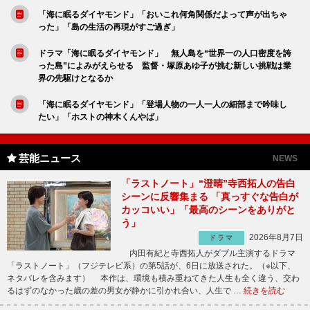
「海に眠るダイヤモンド」「おいこれ何角関係だよって声が出ちゃ
った」「島の生活の再現がすご過ぎ」
ドラマ「海に眠るダイヤモンド」 無人島を“世界一の人口密度を誇
った島”によみがえらせる 監督・塚原あゆ子が挑む新しい挑戦は業
界の先駆けとなるか
「海に眠るダイヤモンド」「登場人物の一人一人の細部まで吟味し
たい」「ホストの神木くんやば」
芸能ニュース
NEWS
「ラストノート」“澄晴”寺西拓人の告白
シーンに反響集まる 「真っすぐな告白が
カッコいい」「最高のシーンをありがと
う」
2026年8月7日
ドラマ
内田有紀と寺西拓人がダブル主演するドラマ
「ラストノート」（フジテレビ系）の第5話が、6日に放送された。（※以下、
ネタバレを含みます） 本作は、環境も積み重ねてきた人生も全く違う、交わ
るはずのなかった歳の差の男女が静かに引かれ合い、人生で …
続きを読む