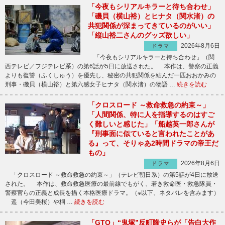
「今夜もシリアルキラーと待ち合わせ」
「磯貝（横山裕）とヒナタ（関水渚）の
共犯関係が深まってきているのがいい」
「縦山裕二さんのグッズ欲しい」
2026年8月6日
ドラマ
「今夜もシリアルキラーと待ち合わせ」（関
西テレビ／フジテレビ系）の第6話が5日に放送された。 本作は、警察の正義
よりも復讐（ふくしゅう）を優先し、秘密の共犯関係を結んだ一匹おおかみの
刑事・磯貝（横山裕）と第六感女子ヒナタ（関水渚）の物語 …
続きを読む
「クロスロード ～救命救急の約束～」
「人間関係、特に人を指導するのはすご
く難しいと感じた」「船越英一郎さんが
『刑事面に似ていると言われたことがあ
る』って、そりゃあ2時間ドラマの帝王だ
もの」
2026年8月6日
ドラマ
「クロスロード ～救命救急の約束～」（テレビ朝日系）の第5話が4日に放送
された。 本作は、救命救急医療の最前線でもがく、若き救命医・救急隊員・
警察官らの正義と成長を描く本格医療ドラマ。（※以下、ネタバレを含みます）
遥（今田美桜）や桐 …
続きを読む
「GTO」“鬼塚”反町隆史らが「告白大作