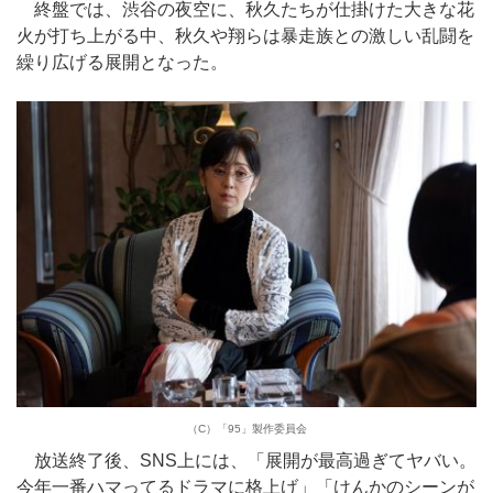
終盤では、渋谷の夜空に、秋久たちが仕掛けた大きな花
火が打ち上がる中、秋久や翔らは暴走族との激しい乱闘を
繰り広げる展開となった。
（C）「95」製作委員会
放送終了後、SNS上には、「展開が最高過ぎてヤバい。
今年一番ハマってるドラマに格上げ」「けんかのシーンが