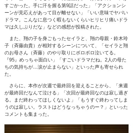
すごかった。手に汗を握る第9話だった」「アクションシ
ーンが見応えがあって目が離せない」「いい意味でヤバい
ドラマ。こんなに息つく暇もないくらいヒリヒリ痛いドラ
マは久しぶりだな」などの感想が投稿された。
また、翔の子を身ごもったセイラと、翔の母親・鈴木玲
子（斉藤由貴）が相対するシーンについて、「セイラと翔
のお母さん（斉藤）のやり取りにボロボロ泣いてる。
『95』めっちゃ面白い」「すごいドラマだね。2人の母た
ちの気持ちが…涙が止まらない」といった声も寄せられ
た。
さらに、本作が次週で最終回を迎えることから、「来週
が最終回だなんて泣ける」「次回が最終回なのは寂し過ぎ
る。まだ終わってほしくないよ」「もうすぐ終わってしま
うのは寂しい。ラストはどうなっちゃうのー？」といった
コメントも集まった。