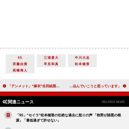
95
三浦貴大
中川大志
斉藤由貴
早見和真
松本穂香
高橋海人
「アンメット」“麻衣”生田絵梨花の手紙に涙する“綾野”岡山天音に反響 「こっちまで胸をキュッとさせる岡山天音、恐るべし」
京本大我「大きな夢を抱いていた」モーツァルト役に挑戦 3度目の古川雄大は「自分を追い込んでいこうと思っています」
関連ニュース
RELATED NEWS
「95」“セイラ”松本穂香の壮絶な過去に怒りの声 「牧野が諸悪の根
源」「最低過ぎて許せない」