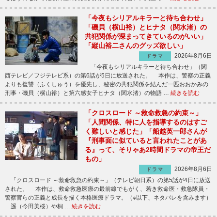
「今夜もシリアルキラーと待ち合わせ」
「磯貝（横山裕）とヒナタ（関水渚）の
共犯関係が深まってきているのがいい」
「縦山裕二さんのグッズ欲しい」
2026年8月6日
ドラマ
「今夜もシリアルキラーと待ち合わせ」（関
西テレビ／フジテレビ系）の第6話が5日に放送された。 本作は、警察の正義
よりも復讐（ふくしゅう）を優先し、秘密の共犯関係を結んだ一匹おおかみの
刑事・磯貝（横山裕）と第六感女子ヒナタ（関水渚）の物語 …
続きを読む
「クロスロード ～救命救急の約束～」
「人間関係、特に人を指導するのはすご
く難しいと感じた」「船越英一郎さんが
『刑事面に似ていると言われたことがあ
る』って、そりゃあ2時間ドラマの帝王だ
もの」
2026年8月6日
ドラマ
「クロスロード ～救命救急の約束～」（テレビ朝日系）の第5話が4日に放送
された。 本作は、救命救急医療の最前線でもがく、若き救命医・救急隊員・
警察官らの正義と成長を描く本格医療ドラマ。（※以下、ネタバレを含みます）
遥（今田美桜）や桐 …
続きを読む