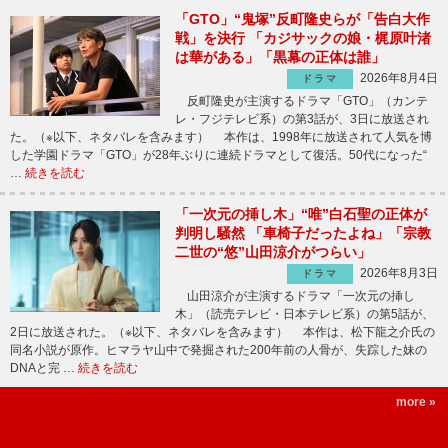
「GTO」“鬼塚”反町隆史らが「告白大作
戦」を決行 「カジサックの娘・梶原叶渚
は華がある」「黒幕の正体は誰」
2026年8月4日
ドラマ
反町隆史が主演するドラマ「GTO」（カンテ
レ・フジテレビ系）の第3話が、3日に放送され
た。（※以下、ネタバレを含みます） 本作は、1998年に放送されて人気を博
した学園ドラマ「GTO」が28年ぶりに連続ドラマとして復活。50代になった“
…
続きを読む
「一次元の挿し木」“唯”白石聖の正体が
判明し騒然 「車椅子だったよね」「宗教
二世の“悠”山田涼介がつらい」
2026年8月3日
ドラマ
山田涼介が主演するドラマ「一次元の挿し
木」（読売テレビ・日本テレビ系）の第5話が、
2日に放送された。（※以下、ネタバレを含みます） 本作は、松下龍之介氏の
同名小説が原作。ヒマラヤ山中で発掘された200年前の人骨が、失踪した妹の
DNAと完 …
続きを読む
more »