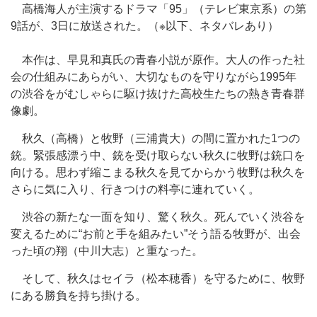
高橋海人が主演するドラマ「95」（テレビ東京系）の第
9話が、3日に放送された。（※以下、ネタバレあり）
本作は、早見和真氏の青春小説が原作。大人の作った社
会の仕組みにあらがい、大切なものを守りながら1995年
の渋谷をがむしゃらに駆け抜けた高校生たちの熱き青春群
像劇。
秋久（高橋）と牧野（三浦貴大）の間に置かれた1つの
銃。緊張感漂う中、銃を受け取らない秋久に牧野は銃口を
向ける。思わず縮こまる秋久を見てからかう牧野は秋久を
さらに気に入り、行きつけの料亭に連れていく。
渋谷の新たな一面を知り、驚く秋久。死んでいく渋谷を
変えるために“お前と手を組みたい”そう語る牧野が、出会
った頃の翔（中川大志）と重なった。
そして、秋久はセイラ（松本穂香）を守るために、牧野
にある勝負を持ち掛ける。