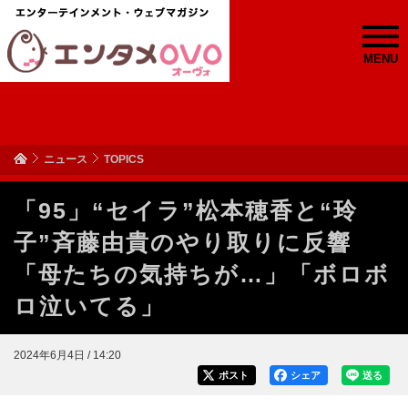
MENU
ニュース
TOPICS
「95」“セイラ”松本穂香と“玲
子”斉藤由貴のやり取りに反響
「母たちの気持ちが…」「ボロボ
ロ泣いてる」
2024年6月4日 / 14:20
ポスト
シェア
送る