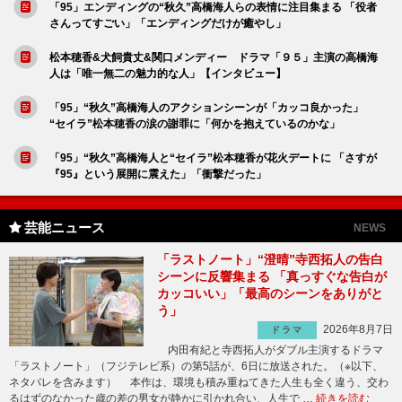
「95」エンディングの“秋久”高橋海人らの表情に注目集まる 「役者
さんってすごい」「エンディングだけが癒やし」
松本穂香&犬飼貴丈&関口メンディー ドラマ「９５」主演の高橋海
人は「唯一無二の魅力的な人」【インタビュー】
「95」“秋久”高橋海人のアクションシーンが「カッコ良かった」
“セイラ”松本穂香の涙の謝罪に「何かを抱えているのかな」
「95」“秋久”高橋海人と“セイラ”松本穂香が花火デートに 「さすが
『95』という展開に震えた」「衝撃だった」
芸能ニュース
NEWS
「ラストノート」“澄晴”寺西拓人の告白
シーンに反響集まる 「真っすぐな告白が
カッコいい」「最高のシーンをありがと
う」
2026年8月7日
ドラマ
内田有紀と寺西拓人がダブル主演するドラマ
「ラストノート」（フジテレビ系）の第5話が、6日に放送された。（※以下、
ネタバレを含みます） 本作は、環境も積み重ねてきた人生も全く違う、交わ
るはずのなかった歳の差の男女が静かに引かれ合い、人生で …
続きを読む