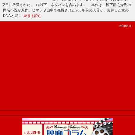
2日に放送された。（※以下、ネタバレを含みます） 本作は、松下龍之介氏の
同名小説が原作。ヒマラヤ山中で発掘された200年前の人骨が、失踪した妹の
DNAと完 …
続きを読む
more »