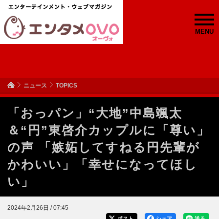
MENU
ニュース
TOPICS
「おっパン」“大地”中島颯太
＆“円”東啓介カップルに「尊い」
の声 「嫉妬してすねる円先輩が
かわいい」「幸せになってほし
い」
2024年2月26日 / 07:45
ポスト
シェア
送る