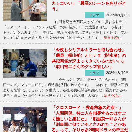
カッコいい」「最高のシーンをありがと
う」
2026年8月7日
ドラマ
内田有紀と寺西拓人がダブル主演するドラマ
「ラストノート」（フジテレビ系）の第5話が、6日に放送された。（※以下、
ネタバレを含みます） 本作は、環境も積み重ねてきた人生も全く違う、交わ
るはずのなかった歳の差の男女が静かに引かれ合い、人生で …
続きを読む
「今夜もシリアルキラーと待ち合わせ」
「磯貝（横山裕）とヒナタ（関水渚）の
共犯関係が深まってきているのがいい」
「縦山裕二さんのグッズ欲しい」
2026年8月6日
ドラマ
「今夜もシリアルキラーと待ち合わせ」（関
西テレビ／フジテレビ系）の第6話が5日に放送された。 本作は、警察の正義
よりも復讐（ふくしゅう）を優先し、秘密の共犯関係を結んだ一匹おおかみの
刑事・磯貝（横山裕）と第六感女子ヒナタ（関水渚）の物語 …
続きを読む
「クロスロード ～救命救急の約束～」
「人間関係、特に人を指導するのはすご
く難しいと感じた」「船越英一郎さんが
『刑事面に似ていると言われたことがあ
る』って、そりゃあ2時間ドラマの帝王だ