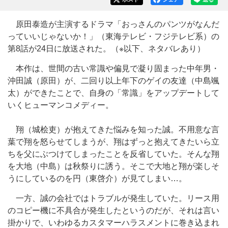
原田泰造が主演するドラマ「おっさんのパンツがなんだ
っていいじゃないか！」（東海テレビ・フジテレビ系）の
第8話が24日に放送された。（※以下、ネタバレあり）
本作は、世間の古い常識や偏見で凝り固まった中年男・
沖田誠（原田）が、二回り以上年下のゲイの友達（中島颯
太）ができたことで、自身の「常識」をアップデートして
いくヒューマンコメディー。
翔（城桧吏）が抱えてきた悩みを知った誠。不用意な言
葉で翔を怒らせてしまうが、翔はずっと抱えてきたいら立
ちを父にぶつけてしまったことを反省していた。そんな翔
を大地（中島）は秋祭りに誘う。そこで大地と翔が楽しそ
うにしているのを円（東啓介）が見てしまい…。
一方、誠の会社ではトラブルが発生していた。リース用
のコピー機に不具合が発生したというのだが、それは言い
掛かりで、いわゆるカスタマーハラスメントに巻き込まれ