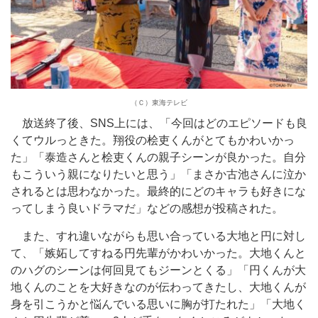
（Ｃ）東海テレビ
放送終了後、SNS上には、「今回はどのエピソードも良
くてウルっときた。翔役の桧吏くんがとてもかわいかっ
た」「泰造さんと桧吏くんの親子シーンが良かった。自分
もこういう親になりたいと思う」「まさか古池さんに泣か
されるとは思わなかった。最終的にどのキャラも好きにな
ってしまう良いドラマだ」などの感想が投稿された。
また、すれ違いながらも思い合っている大地と円に対し
て、「嫉妬してすねる円先輩がかわいかった。大地くんと
のハグのシーンは何回見てもジーンとくる」「円くんが大
地くんのことを大好きなのが伝わってきたし、大地くんが
身を引こうかと悩んでいる思いに胸が打たれた」「大地く