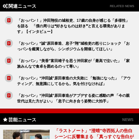
関連ニュース
RELATED NEWS
「おっパン！」沖田翔役の城桧吏、17歳の自身が感じる「多様性」
を語る 「僕の周りは❝好きなものは好き❞と言える環境がありま
す」【インタビュー】
「おっパン」“誠”原田泰造、息子“翔”城桧吏の怒りにショック 「お
っパンを鑑賞しながら、シンポジウムを開催してほしい」
「おっパン」“美香”富田靖子を思う沖田家が「最高で泣いた」 「家
族みんなで食卓を囲めるのって尊い」
「おっパン」“沖田誠”原田泰造の大失敗に 「勉強になった」 「アウ
ティング、無意識にしてるかも。気を付けなければ」
「おっパン」“沖田誠”原田泰造がアプデする姿に感動の声 「今の親
世代は見た方がよい」「息子に向き合う姿勢に大拍手」
芸能ニュース
NEWS
「ラストノート」“澄晴”寺西拓人の告白
シーンに反響集まる 「真っすぐな告白が