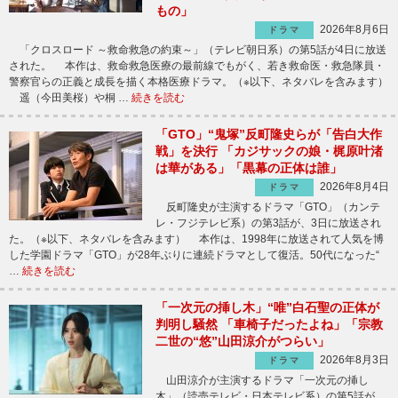
もの」
2026年8月6日
ドラマ
「クロスロード ～救命救急の約束～」（テレビ朝日系）の第5話が4日に放送
された。 本作は、救命救急医療の最前線でもがく、若き救命医・救急隊員・
警察官らの正義と成長を描く本格医療ドラマ。（※以下、ネタバレを含みます）
遥（今田美桜）や桐 …
続きを読む
「GTO」“鬼塚”反町隆史らが「告白大作
戦」を決行 「カジサックの娘・梶原叶渚
は華がある」「黒幕の正体は誰」
2026年8月4日
ドラマ
反町隆史が主演するドラマ「GTO」（カンテ
レ・フジテレビ系）の第3話が、3日に放送され
た。（※以下、ネタバレを含みます） 本作は、1998年に放送されて人気を博
した学園ドラマ「GTO」が28年ぶりに連続ドラマとして復活。50代になった“
…
続きを読む
「一次元の挿し木」“唯”白石聖の正体が
判明し騒然 「車椅子だったよね」「宗教
二世の“悠”山田涼介がつらい」
2026年8月3日
ドラマ
山田涼介が主演するドラマ「一次元の挿し
木」（読売テレビ・日本テレビ系）の第5話が、