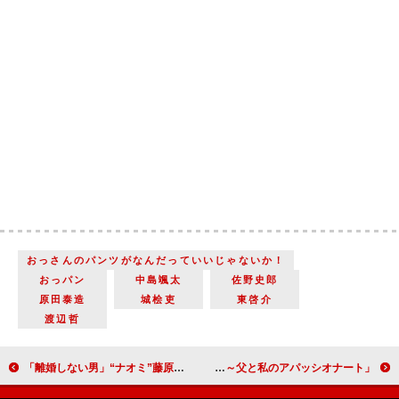
おっさんのパンツがなんだっていいじゃないか！
おっパン
中島颯太
佐野史郎
原田泰造
城桧吏
東啓介
渡辺哲
「離婚しない男」“ナオミ”藤原紀香のハニートラップに反響 “渉”伊藤淳史とのキスシーンが「面白過ぎる」
「さよならマエストロ～父と私のアパッシオナート～」「今週はまさかの鏑木さんに泣かされた」「天音ちゃんのストーリーからも目が離せない」