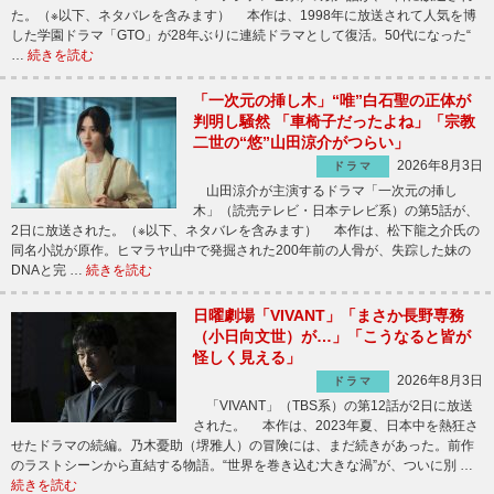
た。（※以下、ネタバレを含みます） 本作は、1998年に放送されて人気を博
した学園ドラマ「GTO」が28年ぶりに連続ドラマとして復活。50代になった“
…
続きを読む
「一次元の挿し木」“唯”白石聖の正体が
判明し騒然 「車椅子だったよね」「宗教
二世の“悠”山田涼介がつらい」
2026年8月3日
ドラマ
山田涼介が主演するドラマ「一次元の挿し
木」（読売テレビ・日本テレビ系）の第5話が、
2日に放送された。（※以下、ネタバレを含みます） 本作は、松下龍之介氏の
同名小説が原作。ヒマラヤ山中で発掘された200年前の人骨が、失踪した妹の
DNAと完 …
続きを読む
日曜劇場「VIVANT」「まさか長野専務
（小日向文世）が…」「こうなると皆が
怪しく見える」
2026年8月3日
ドラマ
「VIVANT」（TBS系）の第12話が2日に放送
された。 本作は、2023年夏、日本中を熱狂さ
せたドラマの続編。乃木憂助（堺雅人）の冒険には、まだ続きがあった。前作
のラストシーンから直結する物語。“世界を巻き込む大きな渦”が、ついに別 …
続きを読む