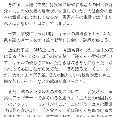
その頃、大地（中島）は実家に帰省する恋人の円（東啓
介）に、円の父親の還暦祝いを渡していた。円は自分の親
への気遣いにうれしくなるが、実家からの電話では「まだ
恋人はいない」と口にしてしまい…。
一方、学校に行った翔は、キャラの濃過ぎるギャル3人
衆や謎のメーク女子（並木彩華）に会い、試練が起こる。
放送終了後、SNS上には、「今週も良かった。週末の夜
に見る『おっパン』は心の安定剤」「翔くんが学校に行け
て、ギャルの優しさに触れたときは泣きそうになった。頑
張れって応援しながら見てた」「ぼろぼろ泣いてしまっ
た。大地くんと円先輩、2人が抱えている我慢や寂しさに
胸が苦しかった」などの感想が寄せられた。
また、誠のメンタル面の変化について、「お父さん、確
実にアップデートできていると思う」「主人公の頑固おや
じのアップデートっぷりがすごい。このドラマは今の親世
代は見た方がよい」「お父さん、前は翔くんを傷つける言
動をしていたけれど、アプデされて、翔くんが何を考えて