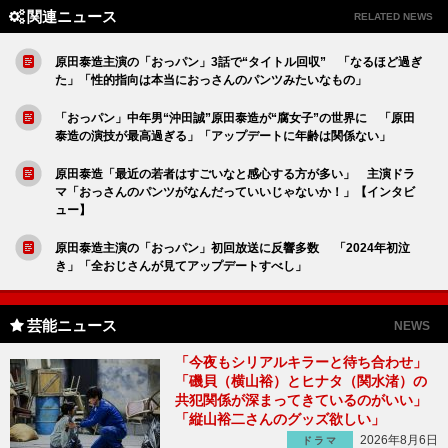
関連ニュース
RELATED NEWS
原田泰造主演の「おっパン」3話で“タイトル回収” 「なるほど過ぎ
た」「性的指向は本当におっさんのパンツみたいなもの」
「おっパン」中年男“沖田誠”原田泰造が“腐女子”の世界に 「原田
泰造の演技が最高過ぎる」「アップデートに年齢は関係ない」
原田泰造「最近の若者はすごいなと感心する方が多い」 主演ドラ
マ「おっさんのパンツがなんだっていいじゃないか！」【インタビ
ュー】
原田泰造主演の「おっパン」初回放送に反響多数 「2024年初泣
き」「全おじさんが見てアップデートすべし」
芸能ニュース
NEWS
「今夜もシリアルキラーと待ち合わせ」
「磯貝（横山裕）とヒナタ（関水渚）の
共犯関係が深まってきているのがいい」
「縦山裕二さんのグッズ欲しい」
2026年8月6日
ドラマ