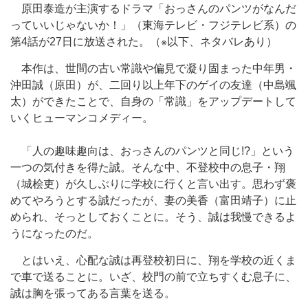
原田泰造が主演するドラマ「おっさんのパンツがなんだ
っていいじゃないか！」（東海テレビ・フジテレビ系）の
第4話が27日に放送された。（※以下、ネタバレあり）
本作は、世間の古い常識や偏見で凝り固まった中年男・
沖田誠（原田）が、二回り以上年下のゲイの友達（中島颯
太）ができたことで、自身の「常識」をアップデートして
いくヒューマンコメディー。
「人の趣味趣向は、おっさんのパンツと同じ!?」という
一つの気付きを得た誠。そんな中、不登校中の息子・翔
（城桧吏）が久しぶりに学校に行くと言い出す。思わず褒
めてやろうとする誠だったが、妻の美香（富田靖子）に止
められ、そっとしておくことに。そう、誠は我慢できるよ
うになったのだ。
とはいえ、心配な誠は再登校初日に、翔を学校の近くま
で車で送ることに。いざ、校門の前で立ちすくむ息子に、
誠は胸を張ってある言葉を送る。