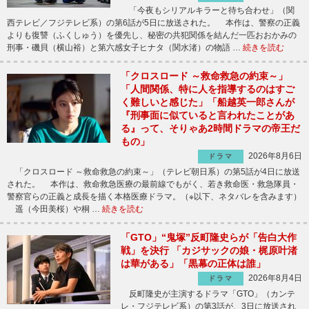
「今夜もシリアルキラーと待ち合わせ」（関
西テレビ／フジテレビ系）の第6話が5日に放送された。 本作は、警察の正義
よりも復讐（ふくしゅう）を優先し、秘密の共犯関係を結んだ一匹おおかみの
刑事・磯貝（横山裕）と第六感女子ヒナタ（関水渚）の物語 …
続きを読む
「クロスロード ～救命救急の約束～」
「人間関係、特に人を指導するのはすご
く難しいと感じた」「船越英一郎さんが
『刑事面に似ていると言われたことがあ
る』って、そりゃあ2時間ドラマの帝王だ
もの」
2026年8月6日
ドラマ
「クロスロード ～救命救急の約束～」（テレビ朝日系）の第5話が4日に放送
された。 本作は、救命救急医療の最前線でもがく、若き救命医・救急隊員・
警察官らの正義と成長を描く本格医療ドラマ。（※以下、ネタバレを含みます）
遥（今田美桜）や桐 …
続きを読む
「GTO」“鬼塚”反町隆史らが「告白大作
戦」を決行 「カジサックの娘・梶原叶渚
は華がある」「黒幕の正体は誰」
2026年8月4日
ドラマ
反町隆史が主演するドラマ「GTO」（カンテ
レ・フジテレビ系）の第3話が、3日に放送され