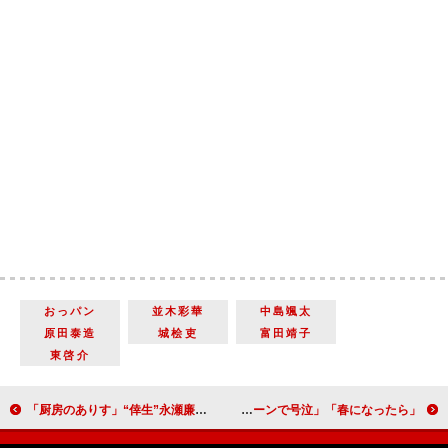
おっパン
並木彩華
中島颯太
原田泰造
城桧吏
富田靖子
東啓介
「厨房のありす」“倖生”永瀬廉の繊細な演技に反響 「ありすと倖生くんの目が合う瞬間が泣けた」
「春になったら」第3話は「命の大切さが詰まった神回」 「“瞳”奈緒が凜ちゃんに声掛けする出産シーンで号泣」