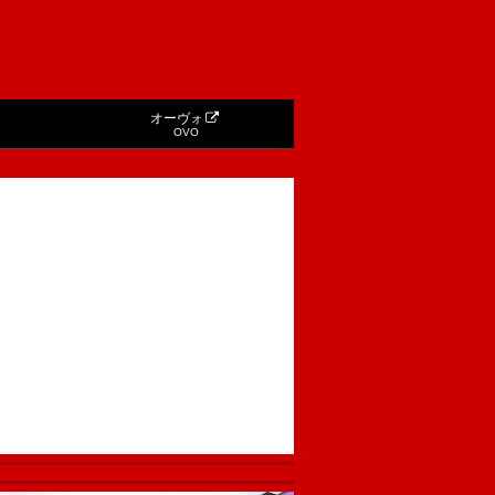
オーヴォ
OVO