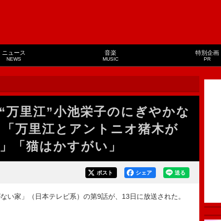
ニュース
音楽
特別企画
NEWS
MUSIC
PR
“万里江”小池栄子のにぎやかな
 「万里江とアントニオ猪木が
」「猫はかすがい」
ポスト
シェア
送る
い家」（日本テレビ系）の第9話が、13日に放送された。