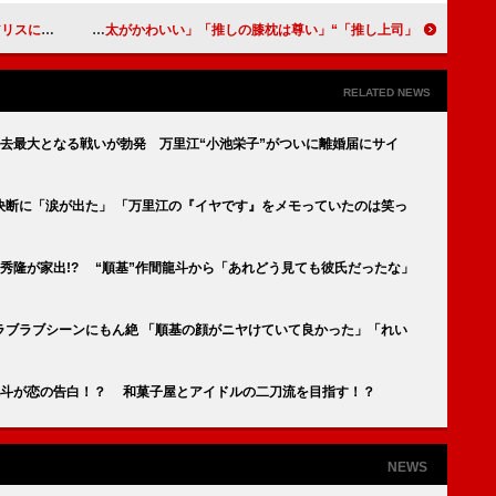
別れ。泣けた」
「推し上司」“瞳”鈴木愛理の初めての膝枕シーンに「キュンキュン」 「寝てしまう“修一”片寄涼太がかわいい」「推しの膝枕は尊い」
RELATED NEWS
去最大となる戦いが勃発 万里江“小池栄子”がついに離婚届にサイ
決断に「涙が出た」 「万里江の『イヤです』をメモっていたのは笑っ
岡秀隆が家出!? “順基”作間龍斗から「あれどう見ても彼氏だったな」
ラブラブシーンにもん絶 「順基の顔がニヤけていて良かった」「れい
龍斗が恋の告白！？ 和菓子屋とアイドルの二刀流を目指す！？
NEWS