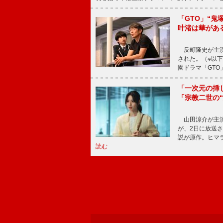
「GTO」“
叶渚は華があ
反町隆史が主演
された。（※以
園ドラマ「GTO
「一次元の挿
「宗教二世の
山田涼介が主演
が、2日に放送
説が原作。ヒマラ
読む