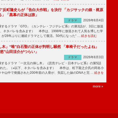
鬼塚”反町隆史らが「告白大作戦」を決行 「カジサックの娘・梶原
る」「黒幕の正体は誰」
2026年8月4日
ドラマ
するドラマ「GTO」（カンテレ・フジテレビ系）の第3話が、3日に放送
下、ネタバレを含みます） 本作は、1998年に放送されて人気を博した学
」が28年ぶりに連続ドラマとして復活。50代になった“ …
続きを読む
し木」“唯”白石聖の正体が判明し騒然 「車椅子だったよね」
“悠”山田涼介がつらい」
2026年8月3日
ドラマ
するドラマ「一次元の挿し木」（読売テレビ・日本テレビ系）の第5話
された。（※以下、ネタバレを含みます） 本作は、松下龍之介氏の同名小
ヤ山中で発掘された200年前の人骨が、失踪した妹のDNAと完 …
続きを
more »