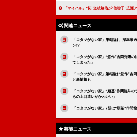
「マイハル」“拓”道枝駿佑が“佐弥子”広瀬アリスに別れを決断 「空港での涙の
関連ニュース
「コタツがない家」第9話は、深堀家過
ン!?
「コタツがない家」“悠作”吉岡秀隆の
てしまった」
「コタツがない家」第8話は“悠作”吉
と新情報も
「コタツがない家」“順基”作間龍斗の
らの上目遣いがかわいい」
「コタツがない家」7話は“順基”作間
芸能ニュース