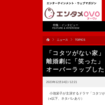
特集・インタビュー
FEATURE & INTERVIEW
ニュース
TOPICS
「コタツがない家」
離婚劇に「笑った」
オーバーラップした
2023年12月14日 / 12:21
小池栄子が主演するドラマ「コタツがな
（※以下、ネタバレあり）