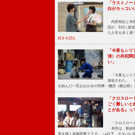
「ラストノー
白がカッコい
内田有紀と寺西
話が、6日に放
た人生も全く違
続きを読む
「今夜もシリ
渚）の共犯関
い」
「今夜もシリア
放送された。 
を結んだ一匹おおかみの刑事・磯貝（横山裕）
「クロスロー
ごく難しいと
とがある』っ
「クロスロード
本作は、救命救
長を描く本格医療ドラマ。（※以下、ネタバレ