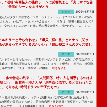
ト」“澄晴”寺西拓人の告白シーンに反響集まる 「真っすぐな告
い」「最高のシーンをありがとう」
2026年8月7日
ドラマ
拓人がダブル主演するドラマ「ラストノート」（フジテレビ系）の第5
送された。（※以下、ネタバレを含みます） 本作は、環境も積み重ねてき
う、交わるはずのなかった歳の差の男女が静かに引かれ合い、人生で …
アルキラーと待ち合わせ」「磯貝（横山裕）とヒナタ（関水
係が深まってきているのがいい」「縦山裕二さんのグッズ欲し
2026年8月6日
ドラマ
ルキラーと待ち合わせ」（関西テレビ／フジテレビ系）の第6話が5日に
本作は、警察の正義よりも復讐（ふくしゅう）を優先し、秘密の共犯関係
と第六感女子ヒナタ（関水渚）の物語 …
続きを読む
ド ～救命救急の約束～」「人間関係、特に人を指導するのはす
感じた」「船越英一郎さんが『刑事面に似ていると言われたこ
て、そりゃあ2時間ドラマの帝王だもの」
2026年8月6日
ドラマ
 ～救命救急の約束～」（テレビ朝日系）の第5話が4日に放送された。
急医療の最前線でもがく、若き救命医・救急隊員・警察官らの正義と成
を含みます） 遥（今田美桜）や桐 …
続きを読む