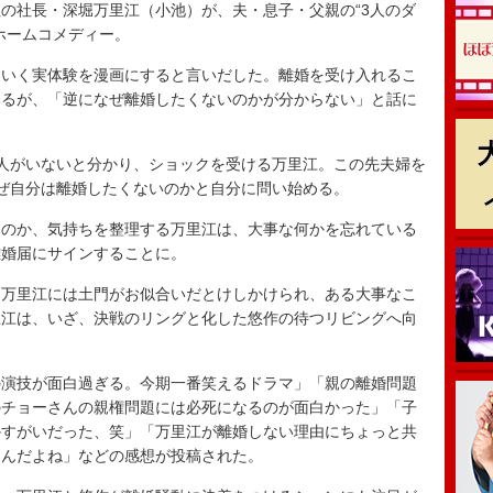
の社長・深堀万里江（小池）が、夫・息子・父親の“3人のダ
ホームコメディー。
いく実体験を漫画にすると言いだした。離婚を受け入れるこ
みるが、「逆になぜ離婚したくないのかが分からない」と話に
人がいないと分かり、ショックを受ける万里江。この先夫婦を
ぜ自分は離婚したくないのかと自分に問い始める。
のか、気持ちを整理する万里江は、大事な何かを忘れている
離婚届にサインすることに。
万里江には土門がお似合いだとけしかけられ、ある大事なこ
里江は、いざ、決戦のリングと化した悠作の待つリビングへ向
の演技が面白過ぎる。今期一番笑えるドラマ」「親の離婚問題
のチョーさんの親権問題には必死になるのが面白かった」「子
かすがいだった、笑」「万里江が離婚しない理由にちょっと共
なんだよね」などの感想が投稿された。