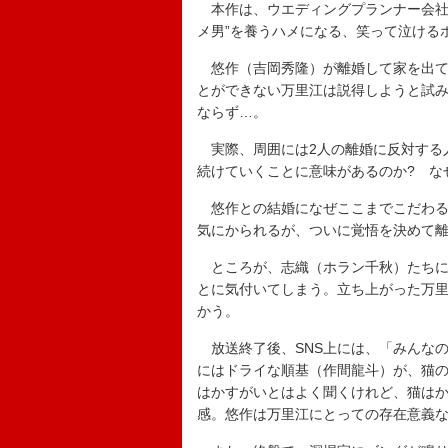
本作は、ウエディングプランナー会社
メ男”を養うハメになる、笑って泣ける
悠作（吉岡秀隆）が離婚して家を出て
とができない万里江は説得しようと試
ならず…。
実際、周囲には2人の離婚に反対する
続けていくことに意味があるのか? な
悠作との結婚になぜここまでこだわる
気にかられるが、ついに覚悟を決めて
ところが、志織（ホラン千秋）たちに
とに気付いてしまう。立ち上がった万
かう。
放送終了後、SNS上には、「みんな
にはドライな順基（作間龍斗）が、猫
はかすがいとはよく聞くけれど、猫は
感。悠作は万里江にとっての存在意義