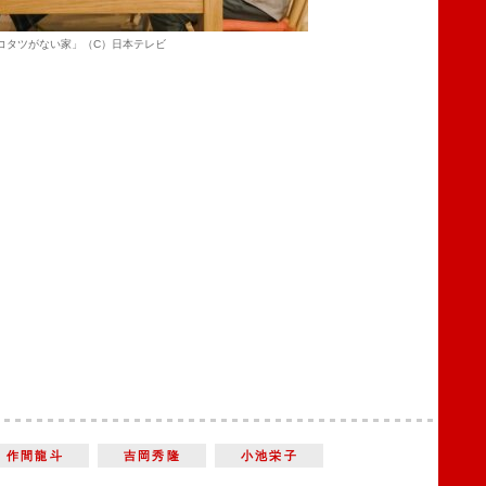
コタツがない家」（C）日本テレビ
作間龍斗
吉岡秀隆
小池栄子