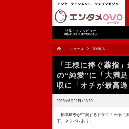
特集・インタビュー
FEATURE & INTERVIEW
ニュース
TOPICS
「王様に捧ぐ薬指」
の“純愛”に「大満
収に「オチが最高過
2023年6月21日 / 13:59
橋本環奈が主演するドラマ「王様に捧ぐ
下、ネタバレあり）