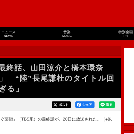
ニュース
音楽
特別企画
NEWS
MUSIC
PR
最終話、山田涼介と橋本環奈
足」 “陸”長尾謙杜のタイトル回
ぎる」
ポスト
シェア
送る
薬指」（TBS系）の最終話が、20日に放送された。（※以