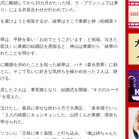
式に離婚してから10カ月がたった頃、ラ・ブランシュでは東
かり）による衣装合わせが行われていた。
を避けようと画策するが、綾華はそこで東郷と静（松嶋菜々
華は、平静を装い「おめでとうございます」と祝福。泣きた
東龍汰）に東郷の結婚話を愚痴ると、神山は東郷から「綾華の
まれたことを明かす。
に離婚を決めたことを知った綾華は、ハチ（森永悠希）に頼
ことに。そこで互いに好きな気持ちを確かめ合った２人は、静
告げる。
戻した２人は、事実婚となり、結婚式を開催。“キスのルーテ
ドを迎えた。
ゃ泣けたし、最高に幸せな終わり方で大満足」「多幸感でいっ
」「２人の純愛にキュンキュンした。山田くんが東郷、環奈ち
が寄せられた。
ソコンに「王様に捧ぐ薬指」と打ち込み、「俺は姉ちゃんた