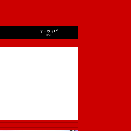
オーヴォ
OVO