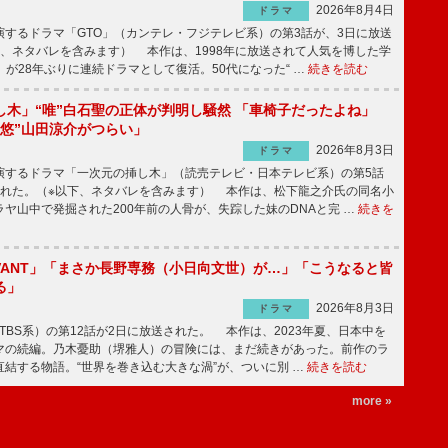
2026年8月4日
ドラマ
するドラマ「GTO」（カンテレ・フジテレビ系）の第3話が、3日に放送
下、ネタバレを含みます） 本作は、1998年に放送されて人気を博した学
」が28年ぶりに連続ドラマとして復活。50代になった“ …
続きを読む
し木」“唯”白石聖の正体が判明し騒然 「車椅子だったよね」
“悠”山田涼介がつらい」
2026年8月3日
ドラマ
するドラマ「一次元の挿し木」（読売テレビ・日本テレビ系）の第5話
された。（※以下、ネタバレを含みます） 本作は、松下龍之介氏の同名小
ヤ山中で発掘された200年前の人骨が、失踪した妹のDNAと完 …
続きを
IVANT」「まさか長野専務（小日向文世）が…」「こうなると皆
る」
2026年8月3日
ドラマ
（TBS系）の第12話が2日に放送された。 本作は、2023年夏、日本中を
マの続編。乃木憂助（堺雅人）の冒険には、まだ続きがあった。前作のラ
結する物語。“世界を巻き込む大きな渦”が、ついに別 …
続きを読む
more »