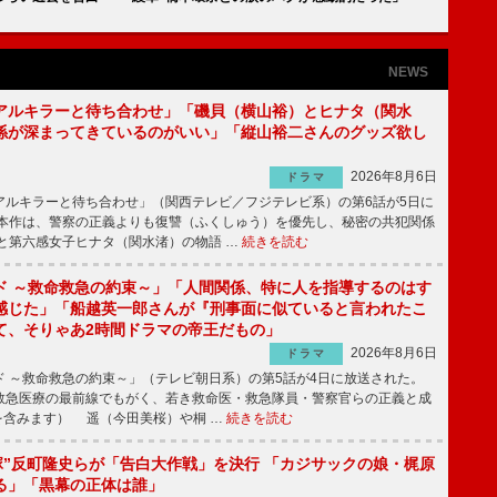
NEWS
アルキラーと待ち合わせ」「磯貝（横山裕）とヒナタ（関水
係が深まってきているのがいい」「縦山裕二さんのグッズ欲し
2026年8月6日
ドラマ
ルキラーと待ち合わせ」（関西テレビ／フジテレビ系）の第6話が5日に
本作は、警察の正義よりも復讐（ふくしゅう）を優先し、秘密の共犯関係
と第六感女子ヒナタ（関水渚）の物語 …
続きを読む
ド ～救命救急の約束～」「人間関係、特に人を指導するのはす
感じた」「船越英一郎さんが『刑事面に似ていると言われたこ
て、そりゃあ2時間ドラマの帝王だもの」
2026年8月6日
ドラマ
 ～救命救急の約束～」（テレビ朝日系）の第5話が4日に放送された。
急医療の最前線でもがく、若き救命医・救急隊員・警察官らの正義と成
を含みます） 遥（今田美桜）や桐 …
続きを読む
鬼塚”反町隆史らが「告白大作戦」を決行 「カジサックの娘・梶原
る」「黒幕の正体は誰」