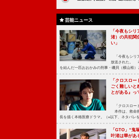
芸能ニュース
「今夜もシリ
渚）の共犯関
い」
「今夜もシリア
放送された。 
を結んだ一匹おおかみの刑事・磯貝（横山裕）
「クロスロー
ごく難しいと
とがある』っ
「クロスロード
本作は、救命救
長を描く本格医療ドラマ。（※以下、ネタバレ
「GTO」“
叶渚は華があ