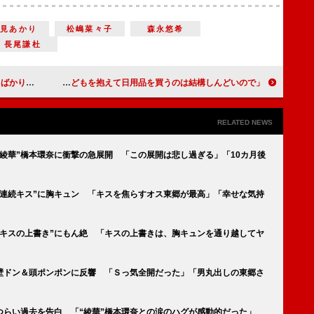
早見あかり
松嶋菜々子
森永悠希
長尾謙杜
みたいな時間」
第１子出産の戸田恵梨香、ネット通販Amazonを愛用 「子どもを抱えて日用品を買うのは結構しんどいので」
RELATED NEWS
“綾華”橋本環奈に衝撃の急展開 「この展開は悲し過ぎる」「10カ月後
“連続キス”に胸キュン 「キスを焦らすオス東郷が最高」「幸せな気持
“キスの上書き”にもん絶 「キスの上書きは、胸キュンを通り越してヤ
の壁ドン＆頭ポンポンに反響 「Ｓっ気全開だった」「男丸出しの東郷さ
つらい過去を告白 「“綾華”橋本環奈との涙のハグが感動的だった」