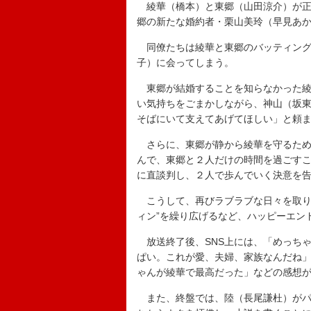
綾華（橋本）と東郷（山田涼介）が正
郷の新たな婚約者・栗山美玲（早見あ
同僚たちは綾華と東郷のバッティング
子）に会ってしまう。
東郷が結婚することを知らなかった綾
い気持ちをごまかしながら、神山（坂
そばにいて支えてあげてほしい」と頼
さらに、東郷が静から綾華を守るため
んで、東郷と２人だけの時間を過ごす
に直談判し、２人で歩んでいく決意を
こうして、再びラブラブな日々を取り
ィン”を繰り広げるなど、ハッピーエン
放送終了後、SNS上には、「めっち
ぱい。これが愛、夫婦、家族なんだね
ゃんが綾華で最高だった」などの感想
また、終盤では、陸（長尾謙杜）がパ