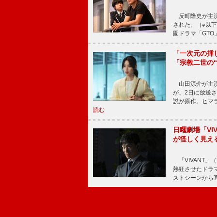
反町隆史が主演
された。（※以
園ドラマ「GTO
「一次元の挿
「宗教二世の
山田涼介が主演
が、2日に放送
説が原作。ヒマラ
読む
日曜劇場「V
が怪しく見え
「VIVANT」
熱狂させたドラ
ストシーンから直