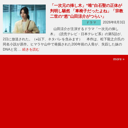
「一次元の挿し木」“唯”白石聖の正体が
判明し騒然 「車椅子だったよね」「宗教
二世の“悠”山田涼介がつらい」
2026年8月3日
ドラマ
山田涼介が主演するドラマ「一次元の挿し
木」（読売テレビ・日本テレビ系）の第5話が、
2日に放送された。（※以下、ネタバレを含みます） 本作は、松下龍之介氏の
同名小説が原作。ヒマラヤ山中で発掘された200年前の人骨が、失踪した妹の
DNAと完 …
続きを読む
more »