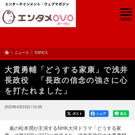
MENU
ニュース
TOPICS
大貫勇輔「どうする家康」で浅井
長政役 「長政の信念の強さに心
を打たれました」
2023年4月23日 / 21:05
ポスト
シェア
送る
嵐の松本潤が主演するNHK大河ドラマ「どうする家