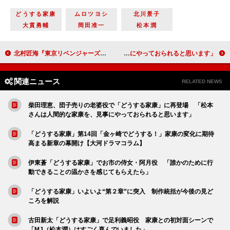
どうする家康
ムロツヨシ
北川景子
大貫勇輔
岡田准一
松本潤
北村匠海『東京リベンジャーズ』実写化に当たって掲げた目標を明かす 「過去の『クローズ』を超えるぐらい熱量の高い作品に」
柴田理恵、団子売りの老婆役で「どうする家康」に再登場 「松本さんは人間的な家康を、見事にやっておられると思います」
関連ニュース
RELATED NEWS
柴田理恵、団子売りの老婆役で「どうする家康」に再登場 「松本
さんは人間的な家康を、見事にやっておられると思います」
「どうする家康」第14回「金ヶ崎でどうする！」家康の変化に期待
高まる新章の幕開け【大河ドラマコラム】
伊東蒼「どうする家康」でお市の侍女・阿月役 「誰かのために行
動できることの温かさを感じてもらえたら」
「どうする家康」いよいよ“第２章”に突入 制作統括が今後の見ど
ころを解説
古田新太「どうする家康」で足利義昭役 家康との初対面シーンで
「MJ（松本潤）はすごく喜んでいました」