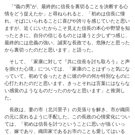
「“義の男”が、最終的に信長を裏切ることを決断する心
情をどう捉えたか」と尋ねられると、「初めは信長に憧
れ、そばにいられることに喜びや誇りを感じていたと思い
ますが、近くにいたからこそ見えた信長の本心や野望を知
ったときに、自分の信じるものとは違うと少しずつ感じ、
最終的には忠義の強い、誠実な長政でも、危険だと思った
から裏切ったのだと思います」と語った。
そして、「家康に対して『共に信長を討ち取ろう』と声
を掛けた心境」については、「家康のことはずっと気にな
っていて、初めて会ったときに彼の中の何か特別なものに
心打たれたのだと思います。きっとそれは言葉にはならな
い感覚のようなものだったのかなと思います」と推測し
た。
長政は、妻の市（北川景子）の見張りを解き、市が織田
の元に戻れるように手配した。この長政の心情変化につい
ては、「初めは信長を討つということに思いが強くいっ
て、嫁であり、織田家であるお市のことも愛してはいる