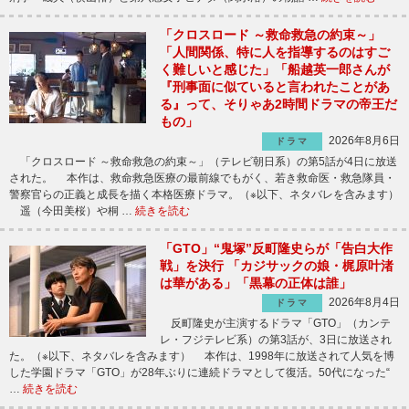
「クロスロード ～救命救急の約束～」
「人間関係、特に人を指導するのはすご
く難しいと感じた」「船越英一郎さんが
『刑事面に似ていると言われたことがあ
る』って、そりゃあ2時間ドラマの帝王だ
もの」
2026年8月6日
ドラマ
「クロスロード ～救命救急の約束～」（テレビ朝日系）の第5話が4日に放送
された。 本作は、救命救急医療の最前線でもがく、若き救命医・救急隊員・
警察官らの正義と成長を描く本格医療ドラマ。（※以下、ネタバレを含みます）
遥（今田美桜）や桐 …
続きを読む
「GTO」“鬼塚”反町隆史らが「告白大作
戦」を決行 「カジサックの娘・梶原叶渚
は華がある」「黒幕の正体は誰」
2026年8月4日
ドラマ
反町隆史が主演するドラマ「GTO」（カンテ
レ・フジテレビ系）の第3話が、3日に放送され
た。（※以下、ネタバレを含みます） 本作は、1998年に放送されて人気を博
した学園ドラマ「GTO」が28年ぶりに連続ドラマとして復活。50代になった“
…
続きを読む