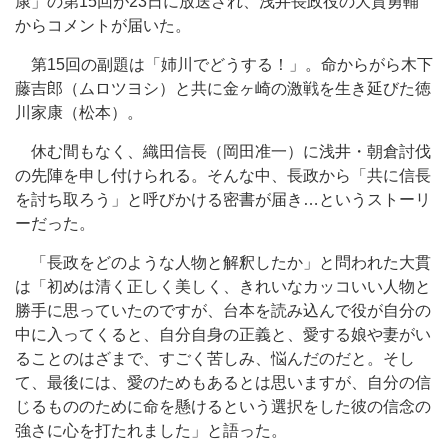
康」の第15回が23日に放送され、浅井長政役の大貫勇輔
からコメントが届いた。
第15回の副題は「姉川でどうする！」。命からがら木下
藤吉郎（ムロツヨシ）と共に金ヶ崎の激戦を生き延びた徳
川家康（松本）。
休む間もなく、織田信長（岡田准一）に浅井・朝倉討伐
の先陣を申し付けられる。そんな中、長政から「共に信長
を討ち取ろう」と呼びかける密書が届き…というストーリ
ーだった。
「長政をどのような人物と解釈したか」と問われた大貫
は「初めは清く正しく美しく、きれいなカッコいい人物と
勝手に思っていたのですが、台本を読み込んで役が自分の
中に入ってくると、自分自身の正義と、愛する娘や妻がい
ることのはざまで、すごく苦しみ、悩んだのだと。そし
て、最後には、愛のためもあるとは思いますが、自分の信
じるもののために命を懸けるという選択をした彼の信念の
強さに心を打たれました」と語った。