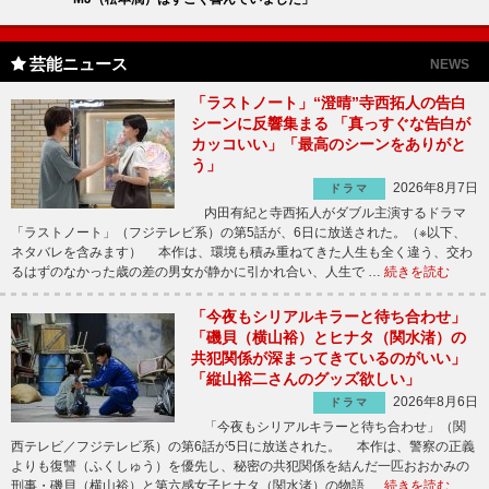
芸能ニュース
NEWS
「ラストノート」“澄晴”寺西拓人の告白
シーンに反響集まる 「真っすぐな告白が
カッコいい」「最高のシーンをありがと
う」
2026年8月7日
ドラマ
内田有紀と寺西拓人がダブル主演するドラマ
「ラストノート」（フジテレビ系）の第5話が、6日に放送された。（※以下、
ネタバレを含みます） 本作は、環境も積み重ねてきた人生も全く違う、交わ
るはずのなかった歳の差の男女が静かに引かれ合い、人生で …
続きを読む
「今夜もシリアルキラーと待ち合わせ」
「磯貝（横山裕）とヒナタ（関水渚）の
共犯関係が深まってきているのがいい」
「縦山裕二さんのグッズ欲しい」
2026年8月6日
ドラマ
「今夜もシリアルキラーと待ち合わせ」（関
西テレビ／フジテレビ系）の第6話が5日に放送された。 本作は、警察の正義
よりも復讐（ふくしゅう）を優先し、秘密の共犯関係を結んだ一匹おおかみの
刑事・磯貝（横山裕）と第六感女子ヒナタ（関水渚）の物語 …
続きを読む