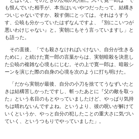
とはいえ、そのときの公暁の心情について寛一郎は「で
も恨んでいた相手が、本当はいいやつだったって、結構き
ついじゃないですか、殺す側にとっては。それはうすう
す、公暁も分かっていたはずなんですよ、『別にこいつが
悪いわけじゃない』と。実朝にもそう言っていますし」と
も語った。
その直後、「でも殺さなければいけない、自分が生きる
ために」と続けた寛一郎の言葉からは、実朝暗殺を決意し
た公暁の複雑な心境もにじむ。その上で寛一郎は、暗殺シ
ーンを演じた際の自身の心境を次のように打ち明けた。
「だから実朝が最後、自分の小刀を捨ててうなずいたと
きは結構苦しかったですし、斬ったあとに『父の敵を取っ
た』という名目のもとやっていましたけど、やっぱり気持
ちは晴れないんですよね。というより、彼の呪いが解けて
いくというか、やっと自分の犯したことの重大さに気づい
ていく、というつもりでやっていました」。