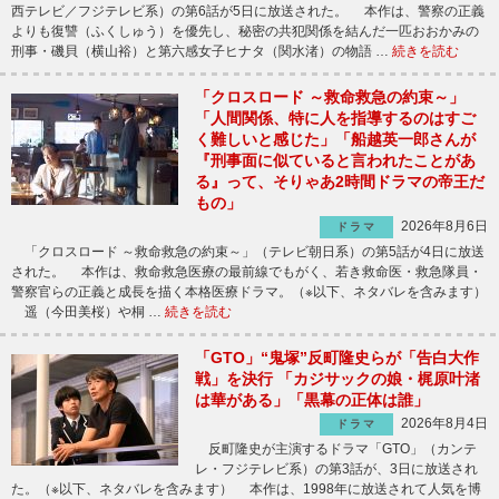
西テレビ／フジテレビ系）の第6話が5日に放送された。 本作は、警察の正義
よりも復讐（ふくしゅう）を優先し、秘密の共犯関係を結んだ一匹おおかみの
刑事・磯貝（横山裕）と第六感女子ヒナタ（関水渚）の物語 …
続きを読む
「クロスロード ～救命救急の約束～」
「人間関係、特に人を指導するのはすご
く難しいと感じた」「船越英一郎さんが
『刑事面に似ていると言われたことがあ
る』って、そりゃあ2時間ドラマの帝王だ
もの」
2026年8月6日
ドラマ
「クロスロード ～救命救急の約束～」（テレビ朝日系）の第5話が4日に放送
された。 本作は、救命救急医療の最前線でもがく、若き救命医・救急隊員・
警察官らの正義と成長を描く本格医療ドラマ。（※以下、ネタバレを含みます）
遥（今田美桜）や桐 …
続きを読む
「GTO」“鬼塚”反町隆史らが「告白大作
戦」を決行 「カジサックの娘・梶原叶渚
は華がある」「黒幕の正体は誰」
2026年8月4日
ドラマ
反町隆史が主演するドラマ「GTO」（カンテ
レ・フジテレビ系）の第3話が、3日に放送され
た。（※以下、ネタバレを含みます） 本作は、1998年に放送されて人気を博