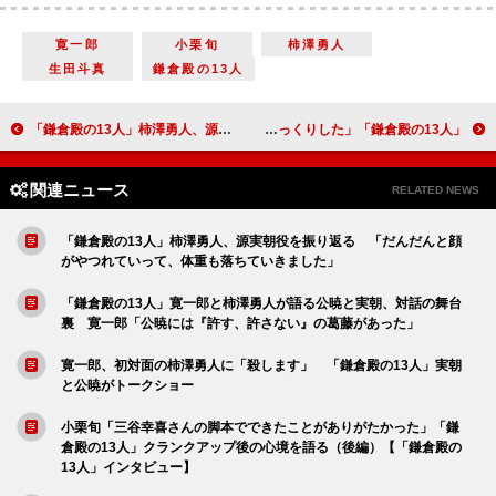
寛一郎
小栗旬
柿澤勇人
生田斗真
鎌倉殿の13人
「鎌倉殿の13人」柿澤勇人、源実朝役を振り返る 「だんだんと顔がやつれていって、体重も落ちていきました」
「鎌倉殿の13人」生田斗真、源仲章の最期について語る 最期のせりふに「びっくりした」
関連ニュース
RELATED NEWS
「鎌倉殿の13人」柿澤勇人、源実朝役を振り返る 「だんだんと顔
がやつれていって、体重も落ちていきました」
「鎌倉殿の13人」寛一郎と柿澤勇人が語る公暁と実朝、対話の舞台
裏 寛一郎「公暁には『許す、許さない』の葛藤があった」
寛一郎、初対面の柿澤勇人に「殺します」 「鎌倉殿の13人」実朝
と公暁がトークショー
小栗旬「三谷幸喜さんの脚本でできたことがありがたかった」「鎌
倉殿の13人」クランクアップ後の心境を語る（後編）【「鎌倉殿の
13人」インタビュー】