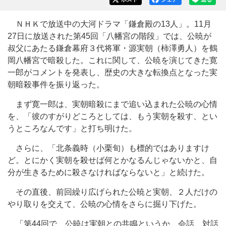
ＮＨＫで放送中の大河ドラマ「鎌倉殿の13人」。11月
27日に放送された第45回「八幡宮の階段」では、公暁が
叔父にあたる鎌倉幕府３代将軍・源実朝（柿澤勇人）を鶴
岡八幡宮で暗殺した。これに関して、公暁を演じてきた寛
一郎がコメントを発表し、歴史の大きな転換点となった実
朝暗殺事件を振り返った。
まず寛一郎は、実朝暗殺にまで追い込まれた公暁の心情
を、「彼のすがりどころとしては、もう実朝を殺す、とい
うところなんです」と打ち明けた。
さらに、「北条義時（小栗旬）も標的ではありますけ
ど。とにかく実朝を殺せば何とかなるんじゃないかと、自
分が生きるために殺さなければならないと」と続けた。
その直後、前回繰り広げられた公暁と実朝、２人だけの
やり取りを交えて、公暁の心情をさらに掘り下げた。
「第44回で、公暁は実朝との共鳴というか、会話、対話