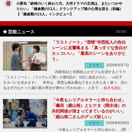
小栗旬「納得のいく終わり方。大河ドラマの主演は、またいつかや
りたい」「鎌倉殿の13人」クランクアップ後の心境を語る（前編）
【「鎌倉殿の13人」インタビュー】
芸能ニュース
NEWS
「ラストノート」“澄晴”寺西拓人の告白
シーンに反響集まる 「真っすぐな告白が
カッコいい」「最高のシーンをありがと
う」
2026年8月7日
ドラマ
内田有紀と寺西拓人がダブル主演するドラマ
「ラストノート」（フジテレビ系）の第5話が、6日に放送された。（※以下、
ネタバレを含みます） 本作は、環境も積み重ねてきた人生も全く違う、交わ
るはずのなかった歳の差の男女が静かに引かれ合い、人生で …
続きを読む
「今夜もシリアルキラーと待ち合わせ」
「磯貝（横山裕）とヒナタ（関水渚）の
共犯関係が深まってきているのがいい」
「縦山裕二さんのグッズ欲しい」
2026年8月6日
ドラマ
「今夜もシリアルキラーと待ち合わせ」（関