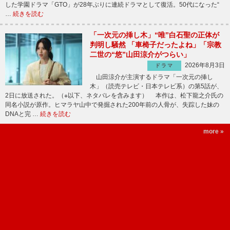
した学園ドラマ「GTO」が28年ぶりに連続ドラマとして復活。50代になった“
…
続きを読む
「一次元の挿し木」“唯”白石聖の正体が
判明し騒然 「車椅子だったよね」「宗教
二世の“悠”山田涼介がつらい」
2026年8月3日
ドラマ
山田涼介が主演するドラマ「一次元の挿し
木」（読売テレビ・日本テレビ系）の第5話が、
2日に放送された。（※以下、ネタバレを含みます） 本作は、松下龍之介氏の
同名小説が原作。ヒマラヤ山中で発掘された200年前の人骨が、失踪した妹の
DNAと完 …
続きを読む
more »