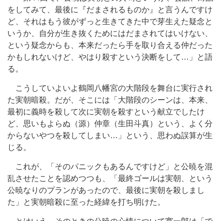
をしてみて、最後に『だまされるものか』と言うんですけ
ど、それはもう彼がずっと生きてきた中で芽生えた疑念と
いうか、自分が生き抜くためにはだまされてはいけない、
という疑念からも、本来だったら手を取り合える仲だった
かもしれないけど、やはり殺すという決断をして…」と語
る。
こうしていよいよ鶴岡八幡宮の大階段を舞台に実行され
た実朝暗殺。だが、そこには「大階段のシーンは、本来、
最初に義時を殺して次に実朝を殺すという献立でしたけ
ど、思いもよらぬ（源）仲章（生田斗真）という、よく分
からないやつを殺してしまい…」という、思わぬ誤算が生
じる。
これが、「そのパニックもあるんですけど」と公暁を混
乱させたことを認めつつも、「最終ゴールは実朝、という
公暁なりのプランがあったので、最後に実朝を殺しまし
た」と実朝暗殺に至った経緯を打ち明けた。