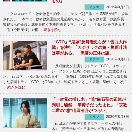
もの」
2026年8月6日
ドラマ
「クロスロード ～救命救急の約束～」（テレビ朝日系）の第5話が4日に放送
された。 本作は、救命救急医療の最前線でもがく、若き救命医・救急隊員・
警察官らの正義と成長を描く本格医療ドラマ。（※以下、ネタバレを含みます）
遥（今田美桜）や桐 …
続きを読む
「GTO」“鬼塚”反町隆史らが「告白大作
戦」を決行 「カジサックの娘・梶原叶渚
は華がある」「黒幕の正体は誰」
2026年8月4日
ドラマ
反町隆史が主演するドラマ「GTO」（カンテ
レ・フジテレビ系）の第3話が、3日に放送され
た。（※以下、ネタバレを含みます） 本作は、1998年に放送されて人気を博
した学園ドラマ「GTO」が28年ぶりに連続ドラマとして復活。50代になった“
…
続きを読む
「一次元の挿し木」“唯”白石聖の正体が
判明し騒然 「車椅子だったよね」「宗教
二世の“悠”山田涼介がつらい」
2026年8月3日
ドラマ
山田涼介が主演するドラマ「一次元の挿し
木」（読売テレビ・日本テレビ系）の第5話が、