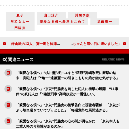
夏子
山田涼介
川栄李奈
早乙女太一
親愛なる僕へ殺意をこめて
遠藤憲一
門脇麦
「鎌倉殿の13人」寛一郎と柿澤勇人が語る公暁と実朝、対話の舞台裏 寛一郎「公暁には『許す、許さない』の葛藤があった」
トレエン斎藤、Ｗ杯で「ドイツを応援」 「ちゃんと痛い目に遭いました」
関連ニュース
RELATED NEWS
「親愛なる僕へ」“桃井薫”桜井ユキと“猿渡”高嶋政宏に衝撃の結
末 真犯人は「“亀一”遠藤憲一の引きこもりの娘が鍵な気がする」
「親愛なる僕へ」“京花”門脇麦を刺した犯人に衝撃の展開 “LL事
件”の真犯人は「“猿渡刑事”髙嶋政宏が一番怪しい」
「親愛なる僕へ」“京花”門脇麦の衝撃告白に視聴者騒然 「京花が
ぶっ壊れ過ぎていてゾッとした」「毎週意外な展開過ぎる」
「親愛なる僕へ」“京花”門脇麦の心の闇が明らかに 「京花本人も
二重人格の可能性があるのか」