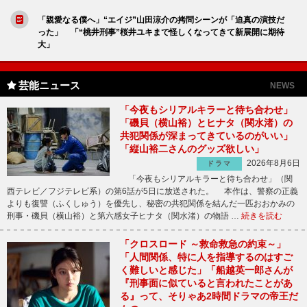
「親愛なる僕へ」“エイジ”山田涼介の拷問シーンが「迫真の演技だ
った」 「“桃井刑事”桜井ユキまで怪しくなってきて新展開に期待
大」
芸能ニュース
NEWS
「今夜もシリアルキラーと待ち合わせ」
「磯貝（横山裕）とヒナタ（関水渚）の
共犯関係が深まってきているのがいい」
「縦山裕二さんのグッズ欲しい」
2026年8月6日
ドラマ
「今夜もシリアルキラーと待ち合わせ」（関
西テレビ／フジテレビ系）の第6話が5日に放送された。 本作は、警察の正義
よりも復讐（ふくしゅう）を優先し、秘密の共犯関係を結んだ一匹おおかみの
刑事・磯貝（横山裕）と第六感女子ヒナタ（関水渚）の物語 …
続きを読む
「クロスロード ～救命救急の約束～」
「人間関係、特に人を指導するのはすご
く難しいと感じた」「船越英一郎さんが
『刑事面に似ていると言われたことがあ
る』って、そりゃあ2時間ドラマの帝王だ