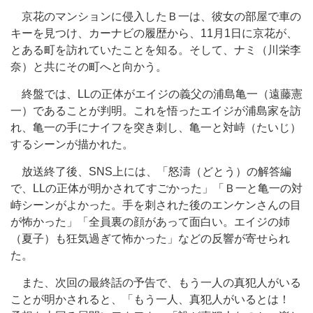
京花のマンションに侵入したＢ一は、彼女の部屋で車の
キーを見つけ、カーナビの履歴から、11月1日に京花が、
とある町を訪れていたことを知る。そして、ナミ（川栄李
奈）と共にその町へと向かう。
終盤では、LLの正体がエイジの義父の浦島亀一（遠藤憲
一）であることが判明。これを悟ったエイジが浦島家を訪
れ、亀一の手にナイフを突き刺し、亀一と対峙（たいじ）
するシーンが描かれた。
放送終了後、SNS上には、「怒濤（どとう）の解答編
で、LLの正体が明かされてすごかった」「Ｂ一と亀一の対
峙シーンがよかった。手を刺された後のエンケンさんの目
が怖かった」「全員裏の顔があって面白い。エイジの姉
（夏子）も狂気過ぎて怖かった」などの反響が寄せられ
た。
また、次回の最終話の予告で、もう一人の真犯人がいる
ことが明かされると、「もう一人、真犯人がいるとは！