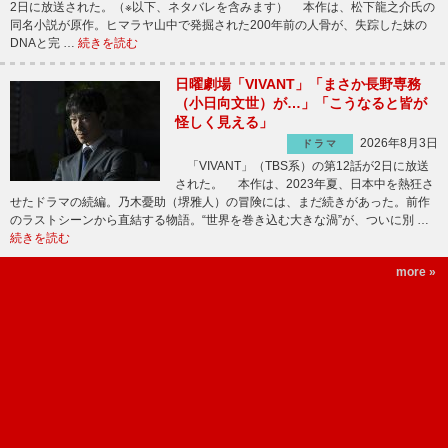
2日に放送された。（※以下、ネタバレを含みます） 本作は、松下龍之介氏の
同名小説が原作。ヒマラヤ山中で発掘された200年前の人骨が、失踪した妹の
DNAと完 …
続きを読む
日曜劇場「VIVANT」「まさか長野専務
（小日向文世）が…」「こうなると皆が
怪しく見える」
2026年8月3日
ドラマ
「VIVANT」（TBS系）の第12話が2日に放送
された。 本作は、2023年夏、日本中を熱狂さ
せたドラマの続編。乃木憂助（堺雅人）の冒険には、まだ続きがあった。前作
のラストシーンから直結する物語。“世界を巻き込む大きな渦”が、ついに別 …
続きを読む
more »