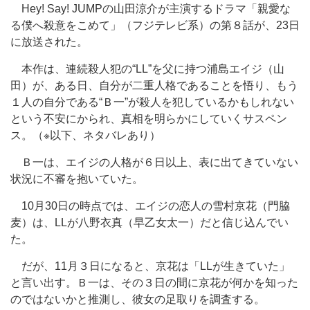
Hey! Say! JUMPの山田涼介が主演するドラマ「親愛な
る僕へ殺意をこめて」（フジテレビ系）の第８話が、23日
に放送された。
本作は、連続殺人犯の“LL”を父に持つ浦島エイジ（山
田）が、ある日、自分が二重人格であることを悟り、もう
１人の自分である“Ｂ一”が殺人を犯しているかもしれない
という不安にかられ、真相を明らかにしていくサスペン
ス。（※以下、ネタバレあり）
Ｂ一は、エイジの人格が６日以上、表に出てきていない
状況に不審を抱いていた。
10月30日の時点では、エイジの恋人の雪村京花（門脇
麦）は、LLが八野衣真（早乙女太一）だと信じ込んでい
た。
だが、11月３日になると、京花は「LLが生きていた」
と言い出す。Ｂ一は、その３日の間に京花が何かを知った
のではないかと推測し、彼女の足取りを調査する。