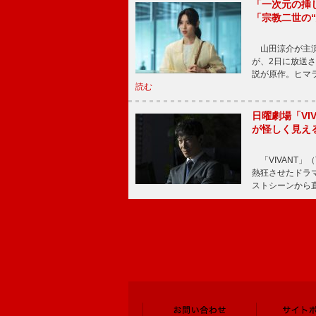
「一次元の挿
「宗教二世の
山田涼介が主演
が、2日に放送
説が原作。ヒマラ
読む
日曜劇場「V
が怪しく見え
「VIVANT」
熱狂させたドラ
ストシーンから直