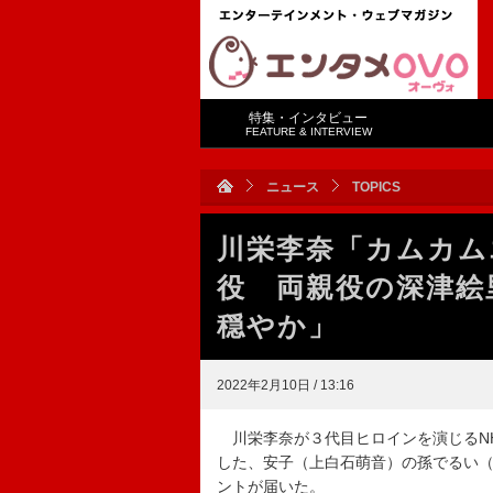
特集・インタビュー
FEATURE & INTERVIEW
ニュース
TOPICS
川栄李奈「カムカム
役 両親役の深津絵
穏やか」
2022年2月10日 / 13:16
川栄李奈が３代目ヒロインを演じるNH
した、安子（上白石萌音）の孫でるい
ントが届いた。