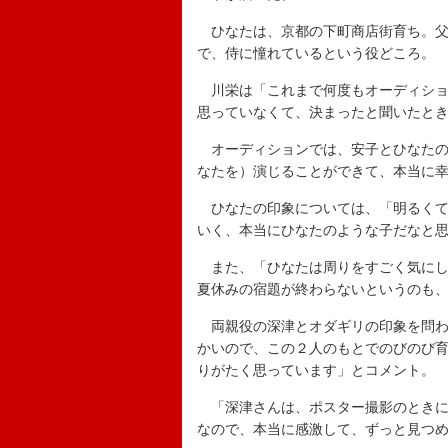
ひなたは、京都の下町商店街育ち。父
で、侍に憧れているという役どころ。
川栄は「これまで何度もオーディショ
思っていなくて、決まったと聞いたと
オーディションでは、安子とひなたの
なたを）演じることができて、本当に
ひなたの印象については、「明るくて
いく、本当にひなたのような子だなと
また、「ひなたは周りをすごく気にし
夏休みの宿題が終わらないというのも
両親役の深津とオダギリの印象を問わ
かいので、この２人のもとでのびのび
りがたく思っています」とコメント。
「深津さんは、ポスター撮影のときに
なので、本当に感激して、ずっと見つ