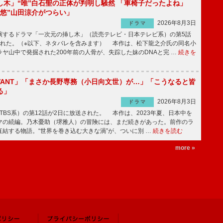
し木」“唯”白石聖の正体が判明し騒然 「車椅子だったよね」
“悠”山田涼介がつらい」
2026年8月3日
ドラマ
するドラマ「一次元の挿し木」（読売テレビ・日本テレビ系）の第5話
された。（※以下、ネタバレを含みます） 本作は、松下龍之介氏の同名小
ヤ山中で発掘された200年前の人骨が、失踪した妹のDNAと完 …
続きを
IVANT」「まさか長野専務（小日向文世）が…」「こうなると皆
る」
2026年8月3日
ドラマ
（TBS系）の第12話が2日に放送された。 本作は、2023年夏、日本中を
マの続編。乃木憂助（堺雅人）の冒険には、まだ続きがあった。前作のラ
結する物語。“世界を巻き込む大きな渦”が、ついに別 …
続きを読む
more »