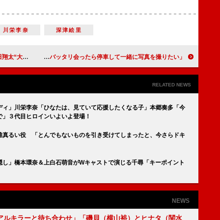
川栄李奈
深津絵里
になるところを見たい」
香取慎吾、街中で自身のブランド着用者をサーチ 「バッタリ会ったら停車して一緒に写真を撮りたい」
RELATED NEWS
ディ」川栄李奈「ひなたは、見ていて応援したくなる子」本郷奏多「今
で」３代目ヒロインいよいよ登場！
雉真るい役 「とんでもないものを引き受けてしまったと、今さらドキ
隠し」橋本環奈＆上白石萌音がWキャストで演じる千尋「キーポイント
NEWS
アルキラーと待ち合わせ」「磯貝（横山裕）とヒナタ（関水