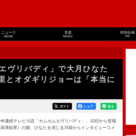
ニュース
音楽
特別企画
NEWS
MUSIC
PR
エヴリバディ」で大月ひなた
里とオダギリジョーは「本当に
ポスト
シェア
送る
K連続テレビ小説「カムカムエヴリバディ」。10日から登場
（深津絵里）の娘、ひなたを演じる川栄からインタビューコメ