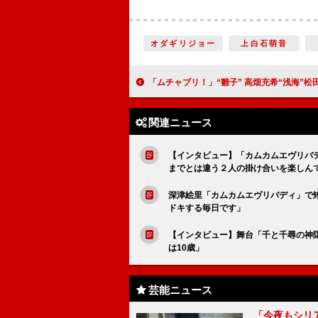
オダギリジョー
上白石萌音
「ムチャブリ！」“雛子” 高畑充希“浅海”松田翔太“大牙”志尊淳の三角関係に突入 「大牙が雛子にデレッデレ
関連ニュース
【インタビュー】「カムカムエヴリバ
までとは違う２人の掛け合いを楽しん
深津絵里「カムカムエヴリバディ」で
ドキする毎日です」
【インタビュー】舞台「千と千尋の神
は10歳」
芸能ニュース
「今夜もシリ