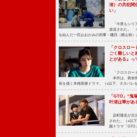
渚）の共犯関
い」
「今夜もシリア
放送された。 
を結んだ一匹おおかみの刑事・磯貝（横山裕）
「クロスロー
ごく難しいと
とがある』っ
「クロスロード
本作は、救命救
長を描く本格医療ドラマ。（※以下、ネタバレ
「GTO」“
叶渚は華があ
反町隆史が主演
された。（※以
園ドラマ「GTO