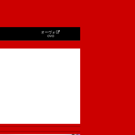
オーヴォ
OVO