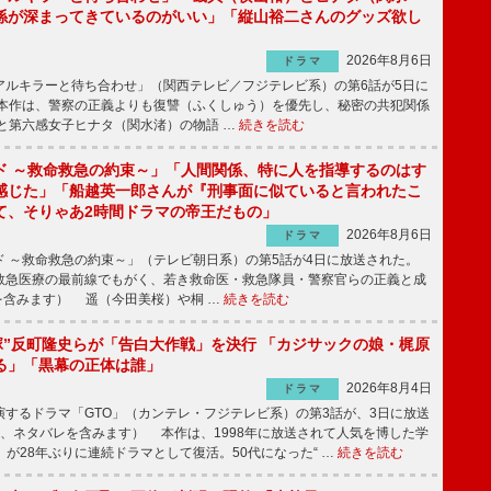
係が深まってきているのがいい」「縦山裕二さんのグッズ欲し
2026年8月6日
ドラマ
ルキラーと待ち合わせ」（関西テレビ／フジテレビ系）の第6話が5日に
本作は、警察の正義よりも復讐（ふくしゅう）を優先し、秘密の共犯関係
と第六感女子ヒナタ（関水渚）の物語 …
続きを読む
ド ～救命救急の約束～」「人間関係、特に人を指導するのはす
感じた」「船越英一郎さんが『刑事面に似ていると言われたこ
て、そりゃあ2時間ドラマの帝王だもの」
2026年8月6日
ドラマ
 ～救命救急の約束～」（テレビ朝日系）の第5話が4日に放送された。
急医療の最前線でもがく、若き救命医・救急隊員・警察官らの正義と成
を含みます） 遥（今田美桜）や桐 …
続きを読む
鬼塚”反町隆史らが「告白大作戦」を決行 「カジサックの娘・梶原
る」「黒幕の正体は誰」
2026年8月4日
ドラマ
するドラマ「GTO」（カンテレ・フジテレビ系）の第3話が、3日に放送
下、ネタバレを含みます） 本作は、1998年に放送されて人気を博した学
」が28年ぶりに連続ドラマとして復活。50代になった“ …
続きを読む