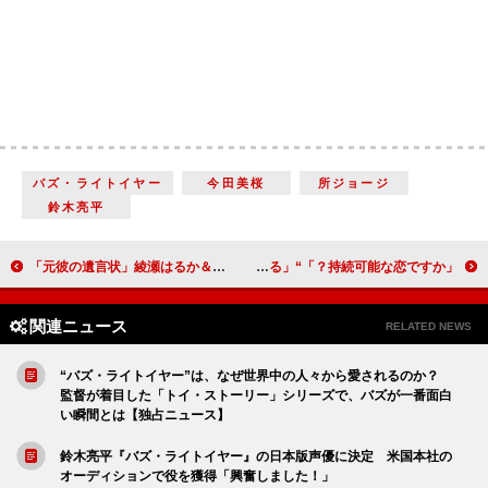
バズ・ライトイヤー
今田美桜
所ジョージ
鈴木亮平
「元彼の遺言状」綾瀬はるか＆大泉洋コンビに「続編希望」の声 「元彼の“栄治”生田斗真が本当に死んでいるのかが気になる」
「持続可能な恋ですか？」“颯”磯村勇斗のタイトル回収に反響 林太郎“松重豊”の「『結婚とは永遠に続く愛情へのむちゃな挑戦』が深過ぎる」
関連ニュース
RELATED NEWS
“バズ・ライトイヤー”は、なぜ世界中の人々から愛されるのか？
監督が着目した「トイ・ストーリー」シリーズで、バズが一番面白
い瞬間とは【独占ニュース】
鈴木亮平『バズ・ライトイヤー』の日本版声優に決定 米国本社の
オーディションで役を獲得「興奮しました！」