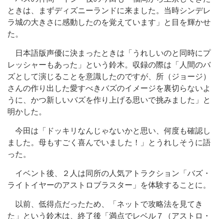
ときは、まずディズニーランドに来ました。当時シンデレ
ラ城の大きさに感動したのを覚えています」と目を輝かせ
た。
日本語版声優に決まったときは「うれしいのと同時にプ
レッシャーもあった」という鈴木。収録の際は「人間のバ
ズとして演じることを意識したのですが、所（ジョージ）
さんの作り出した愛すべきバズのイメージを裏切らないよ
うに、かつ新しいバズを作り上げる思いで挑みました」と
明かした。
今田は「ドッキリなんじゃないかと思い、何度も確認し
ました。母もすごく喜んでいました！」とうれしそうに語
った。
イベント後、２人は同所の人気アトラクション「バズ・
ライトイヤーのアストロブラスター」を体験することに。
以前、低得点だったため、「ネットで攻略法を見てき
た」という鈴木は、終了後「満点でレベル７（アストロ・