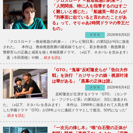
「クロスロード ～救命救急の約束～」
「人間関係、特に人を指導するのはすご
く難しいと感じた」「船越英一郎さんが
『刑事面に似ていると言われたことがあ
る』って、そりゃあ2時間ドラマの帝王だ
もの」
2026年8月6日
ドラマ
「クロスロード ～救命救急の約束～」（テレビ朝日系）の第5話が4日に放送
された。 本作は、救命救急医療の最前線でもがく、若き救命医・救急隊員・
警察官らの正義と成長を描く本格医療ドラマ。（※以下、ネタバレを含みます）
遥（今田美桜）や桐 …
続きを読む
「GTO」“鬼塚”反町隆史らが「告白大作
戦」を決行 「カジサックの娘・梶原叶渚
は華がある」「黒幕の正体は誰」
2026年8月4日
ドラマ
反町隆史が主演するドラマ「GTO」（カンテ
レ・フジテレビ系）の第3話が、3日に放送され
た。（※以下、ネタバレを含みます） 本作は、1998年に放送されて人気を博
した学園ドラマ「GTO」が28年ぶりに連続ドラマとして復活。50代になった“
…
続きを読む
「一次元の挿し木」“唯”白石聖の正体が