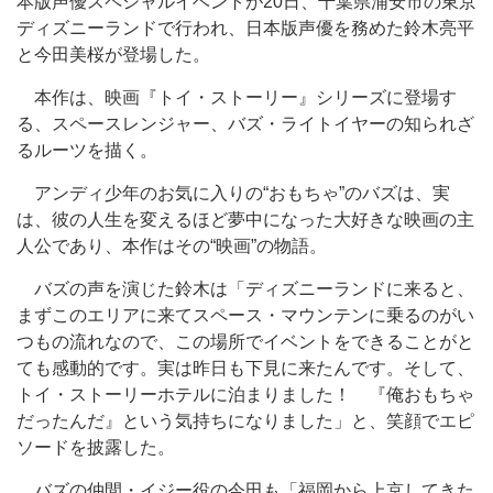
本版声優スペシャルイベントが20日、千葉県浦安市の東京
ディズニーランドで行われ、日本版声優を務めた鈴木亮平
と今田美桜が登場した。
本作は、映画『トイ・ストーリー』シリーズに登場す
る、スペースレンジャー、バズ・ライトイヤーの知られざ
るルーツを描く。
アンディ少年のお気に入りの“おもちゃ”のバズは、実
は、彼の人生を変えるほど夢中になった大好きな映画の主
人公であり、本作はその“映画”の物語。
バズの声を演じた鈴木は「ディズニーランドに来ると、
まずこのエリアに来てスペース・マウンテンに乗るのがい
つもの流れなので、この場所でイベントをできることがと
ても感動的です。実は昨日も下見に来たんです。そして、
トイ・ストーリーホテルに泊まりました！ 『俺おもちゃ
だったんだ』という気持ちになりました」と、笑顔でエピ
ソードを披露した。
バズの仲間・イジー役の今田も「福岡から上京してきた