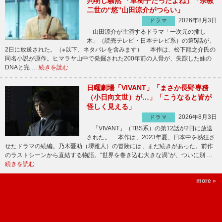
判明し騒然 「車椅子だったよね」「宗教
二世の“悠”山田涼介がつらい」
2026年8月3日
ドラマ
山田涼介が主演するドラマ「一次元の挿し
木」（読売テレビ・日本テレビ系）の第5話が、
2日に放送された。（※以下、ネタバレを含みます） 本作は、松下龍之介氏の
同名小説が原作。ヒマラヤ山中で発掘された200年前の人骨が、失踪した妹の
DNAと完 …
続きを読む
日曜劇場「VIVANT」「まさか長野専務
（小日向文世）が…」「こうなると皆が
怪しく見える」
2026年8月3日
ドラマ
「VIVANT」（TBS系）の第12話が2日に放送
された。 本作は、2023年夏、日本中を熱狂さ
せたドラマの続編。乃木憂助（堺雅人）の冒険には、まだ続きがあった。前作
のラストシーンから直結する物語。“世界を巻き込む大きな渦”が、ついに別 …
続きを読む
more »