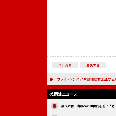
今田美桜
妻夫木聡
「ファイトソング」“芦田”間宮祥太朗の“ムササビジャンプ”に反響 「間宮くんのムササビの余韻がヤバい」
関連ニュース
妻夫木聡、山積みの10億円を前に「