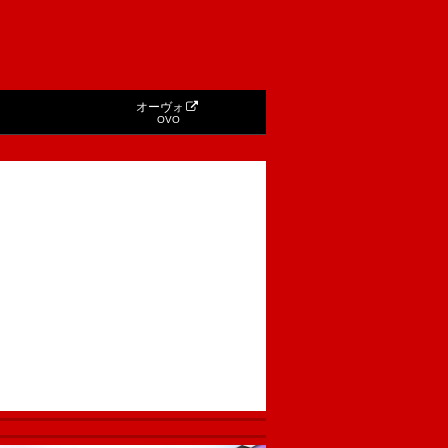
オーヴォ
OVO