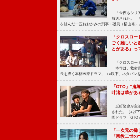
「今夜もシリア
放送された。 
を結んだ一匹おおかみの刑事・磯貝（横山裕）
「クロスロー
ごく難しいと
とがある』っ
「クロスロード
本作は、救命救
長を描く本格医療ドラマ。（※以下、ネタバレ
「GTO」“
叶渚は華があ
反町隆史が主演
された。（※以
園ドラマ「GTO
「一次元の挿
「宗教二世の