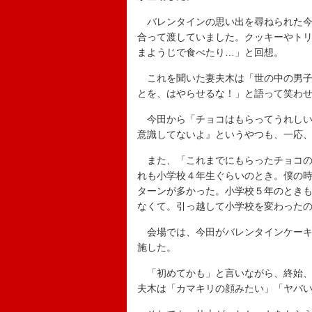
バレンタインの思い出を尋ねられた今田
合って渡していました。クッキーやト
まようじで食べたり…」と回想。
これを聞いた妻夫木は「世の中の男子
とを、はやらせるな！」と語って笑わ
今田から「チョコはもらってうれしい
意識してないよ』というやつも、一応
また、「これまでにもらったチョコの
れも小学校４年生ぐらいのとき。僕の
ターンが多かった。小学校５年のとき
なくて。引っ越して小学校を変わった
会場では、今田がバレンタインケーキ
施した。
「初めてかも」と言いながら、終始、
夫木は「カマキリの顔みたい」「ヤバ