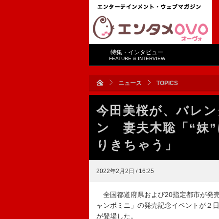
特集・インタビュー
FEATURE & INTERVIEW
ニュース
TOPICS
今田美桜が、バレン
ン 妻夫木聡「“妹
りきちゃう」
2022年2月2日 / 16:25
全国都道府県および20指定都市が発
ャンボミニ」の発売記念イベントが２日
が登場した。