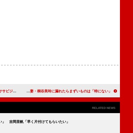
「破壊力が強過ぎる」
三浦翔平、サイバーセキュリティーサービスをPR 妻・桐谷美玲に漏れたらまずいものは「特にない」
RELATED NEWS
恐い」 吉岡里帆「早く片付けてもらいたい」