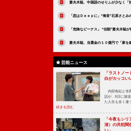
妻夫木聡、中国語のせりふが少なく「
「恋はＤｅｅｐに」“海音”石原さと
「危険なビーナス」 “伯朗”妻夫木聡
妻夫木聡、当選金の１０億円で「家を
芸能ニュース
「ラストノー
白がカッコい
内田有紀と寺西
話が、6日に放
た人生も全く違
続きを読む
「今夜もシリ
渚）の共犯関
い」