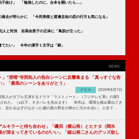
拍子抜け」 「勉強したのに、台本を開いたら…」
みの過去が明らかに 「今田美桜と渡邊圭祐の恋の行方も気になる」
が犯人と対決 吉高由里子の正体に「鳥肌が立った」
建てたい」 今年の漢字１文字は「耐」
NEWS
ト」“澄晴”寺西拓人の告白シーンに反響集まる 「真っすぐな告
い」「最高のシーンをありがとう」
2026年8月7日
ドラマ
拓人がダブル主演するドラマ「ラストノート」（フジテレビ系）の第5
送された。（※以下、ネタバレを含みます） 本作は、環境も積み重ねてき
う、交わるはずのなかった歳の差の男女が静かに引かれ合い、人生で …
アルキラーと待ち合わせ」「磯貝（横山裕）とヒナタ（関水
係が深まってきているのがいい」「縦山裕二さんのグッズ欲し