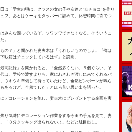
は「学生の頃は、クラスの女の子や友達と“友チョコ”を作り
リュフ、あとはケーキをタッパーに詰めて、休憩時間に皆でつ
はみんな困っているぞ。ソワソワできなくなる。そういうこ
せた。
もの？」と聞かれた妻夫木は「うれしいものでしょ。『俺は
、下駄箱はチェックしているはず」と説明。
最高記録」を聞かれると、「全然多くない。５個ぐらい。そ
時代は、学校で渡すよりも、家にわざわざ渡しに来てくれるパ
も、ウキウキ準備して待っていたけど、全然ピンポーンが鳴ら
のもあるけど、全然でした」とほろ苦い思い出を語った。
にデコレーションを施し、妻夫木にプレゼントする企画を実
焦り気味にデコレーション作業をする今田の手元を見て、妻
い」「３分クッキング出られないよ」などと駄目出し。