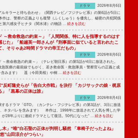
2026年8月6日
ドラマ
ルキラーと待ち合わせ」（関西テレビ／フジテレビ系）の第6話が5日に
本作は、警察の正義よりも復讐（ふくしゅう）を優先し、秘密の共犯関係
と第六感女子ヒナタ（関水渚）の物語 …
続きを読む
ド ～救命救急の約束～」「人間関係、特に人を指導するのはす
感じた」「船越英一郎さんが『刑事面に似ていると言われたこ
て、そりゃあ2時間ドラマの帝王だもの」
2026年8月6日
ドラマ
 ～救命救急の約束～」（テレビ朝日系）の第5話が4日に放送された。
急医療の最前線でもがく、若き救命医・救急隊員・警察官らの正義と成
を含みます） 遥（今田美桜）や桐 …
続きを読む
鬼塚”反町隆史らが「告白大作戦」を決行 「カジサックの娘・梶原
る」「黒幕の正体は誰」
2026年8月4日
ドラマ
するドラマ「GTO」（カンテレ・フジテレビ系）の第3話が、3日に放送
下、ネタバレを含みます） 本作は、1998年に放送されて人気を博した学
」が28年ぶりに連続ドラマとして復活。50代になった“ …
続きを読む
し木」“唯”白石聖の正体が判明し騒然 「車椅子だったよね」
“悠”山田涼介がつらい」