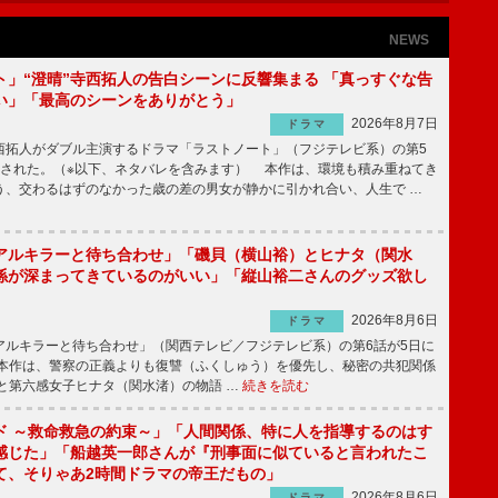
NEWS
ト」“澄晴”寺西拓人の告白シーンに反響集まる 「真っすぐな告
い」「最高のシーンをありがとう」
2026年8月7日
ドラマ
拓人がダブル主演するドラマ「ラストノート」（フジテレビ系）の第5
送された。（※以下、ネタバレを含みます） 本作は、環境も積み重ねてき
う、交わるはずのなかった歳の差の男女が静かに引かれ合い、人生で …
アルキラーと待ち合わせ」「磯貝（横山裕）とヒナタ（関水
係が深まってきているのがいい」「縦山裕二さんのグッズ欲し
2026年8月6日
ドラマ
ルキラーと待ち合わせ」（関西テレビ／フジテレビ系）の第6話が5日に
本作は、警察の正義よりも復讐（ふくしゅう）を優先し、秘密の共犯関係
と第六感女子ヒナタ（関水渚）の物語 …
続きを読む
ド ～救命救急の約束～」「人間関係、特に人を指導するのはす
感じた」「船越英一郎さんが『刑事面に似ていると言われたこ
て、そりゃあ2時間ドラマの帝王だもの」
2026年8月6日
ドラマ