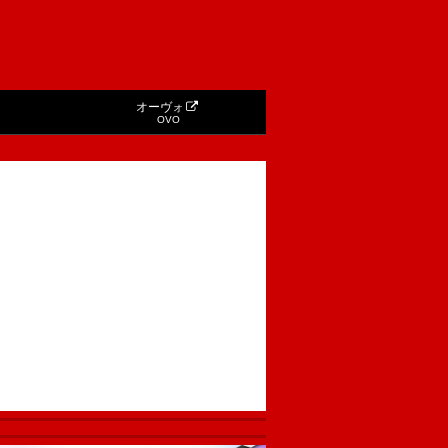
オーヴォ
OVO