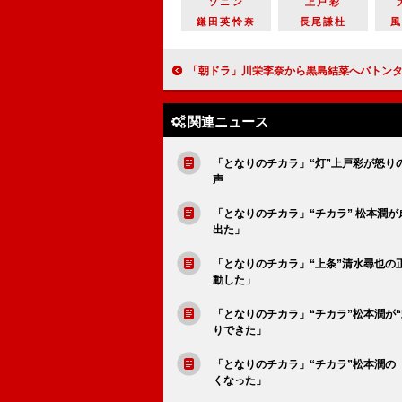
ソニン
上戸彩
鎌田英怜奈
長尾謙杜
「朝ドラ」川栄李奈から黒島結菜へバトンタッチ 川栄「最終週は、えっと驚くよう
関連ニュース
「となりのチカラ」“灯”上戸彩が怒り
声
「となりのチカラ」“チカラ” 松本潤
出た」
「となりのチカラ」“上条”清水尋也の
動した」
「となりのチカラ」“チカラ”松本潤が
りできた」
「となりのチカラ」“チカラ”松本潤
くなった」