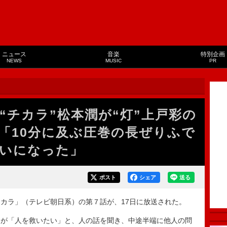
ニュース
音楽
特別企画
NEWS
MUSIC
PR
“チカラ”松本潤が“灯”上戸彩の
「10分に及ぶ圧巻の長ぜりふで
いになった」
ポスト
シェア
送る
カラ」（テレビ朝日系）の第７話が、17日に放送された。
が「人を救いたい」と、人の話を聞き、中途半端に他人の問