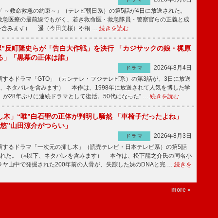
 ～救命救急の約束～」（テレビ朝日系）の第5話が4日に放送された。
急医療の最前線でもがく、若き救命医・救急隊員・警察官らの正義と成
を含みます） 遥（今田美桜）や桐 …
続きを読む
鬼塚”反町隆史らが「告白大作戦」を決行 「カジサックの娘・梶原
る」「黒幕の正体は誰」
2026年8月4日
ドラマ
するドラマ「GTO」（カンテレ・フジテレビ系）の第3話が、3日に放送
下、ネタバレを含みます） 本作は、1998年に放送されて人気を博した学
」が28年ぶりに連続ドラマとして復活。50代になった“ …
続きを読む
し木」“唯”白石聖の正体が判明し騒然 「車椅子だったよね」
“悠”山田涼介がつらい」
2026年8月3日
ドラマ
するドラマ「一次元の挿し木」（読売テレビ・日本テレビ系）の第5話
された。（※以下、ネタバレを含みます） 本作は、松下龍之介氏の同名小
ヤ山中で発掘された200年前の人骨が、失踪した妹のDNAと完 …
続きを
more »