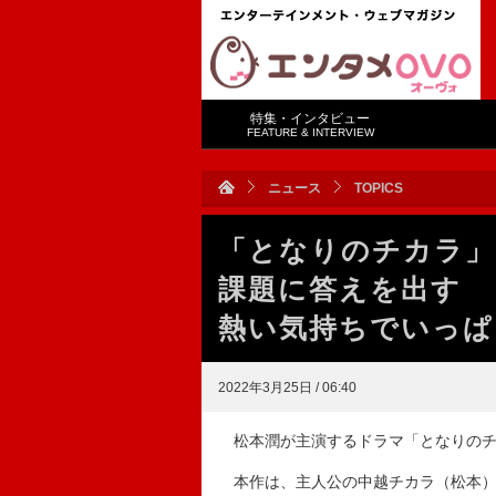
特集・インタビュー
FEATURE & INTERVIEW
ニュース
TOPICS
「となりのチカラ」
課題に答えを出す 
熱い気持ちでいっぱ
2022年3月25日 / 06:40
松本潤が主演するドラマ「となりのチ
本作は、主人公の中越チカラ（松本）