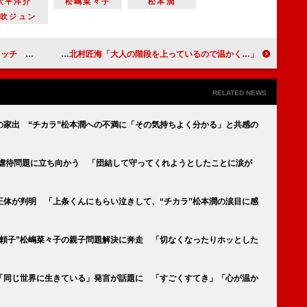
大平洋介
松嶋菜々子
松本潤
風吹ジュン
な怒濤の展開」
阿部寛、娘から「彼氏ができた」と言われた父親に同情 北村匠海「大人の階段を上っているので温かく…」
RELATED NEWS
の家出 “チカラ”松本潤への不満に「その気持ちよく分かる」と共感の
が虐待問題に立ち向かう 「団結して守ってくれようとしたことに涙が
正体が判明 「上条くんにもらい泣きして、“チカラ”松本潤の涙目に感
“頼子”松嶋菜々子の親子問題解決に奔走 「切なくなったりホッとした
の「同じ世界に生きている」発言が話題に 「すごくすてき」「心が温か