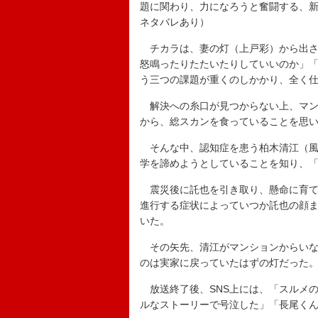
題に関わり、力になろうと奮闘する、新
ネタバレあり）
チカラは、妻の灯（上戸彩）から出さ
怒鳴ったりたたいたりしていいのか」
う三つの課題が重くのしかかり、全く
解決への糸口が見つからない上、マン
から、総スカンを食っていることを思
そんな中、認知症を患う柏木清江（風
学を諦めようとしていることを知り、
震災後に託也を引き取り、懸命に育て
進行する症状によっていつか託也の顔
いた。
その矢先、清江がマンションからいな
のは実家に戻っていたはずの灯だった
放送終了後、SNS上には、「スルメ
ルなストーリーで号泣した」「長尾く