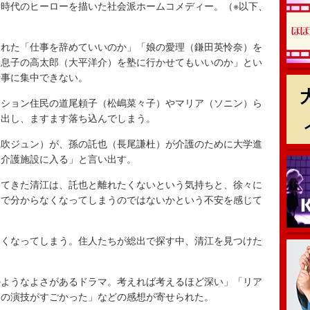
時代のヒーローを描いた社会派ホームコメディー。（※以下、
れた「仕事を辞めていいのか」「娘の愛理（鎌田英怜奈）を
「息子の高太郎（大平洋介）を塾に行かせてもいいのか」とい
仕事に集中できない。
ション住民の道尾頼子（松嶋菜々子）やマリア（ソニン）ら
い出し、ますます落ち込んでしまう。
吹ジュン）が、孫の託也（長尾謙杜）が介護のために大学進
「介護施設に入る」と言い出す。
てきた清江は、託也と離れたくないという気持ちと、徐々に
まで分からなくなってしまうのではないかという不安を感じて
くなってしまう。住人たちが総出で探す中、清江を見つけた
。
のようなよさがあるドラマ。考えれば考えるほど深い」「リア
んの演技がすごかった」などの感想が寄せられた。