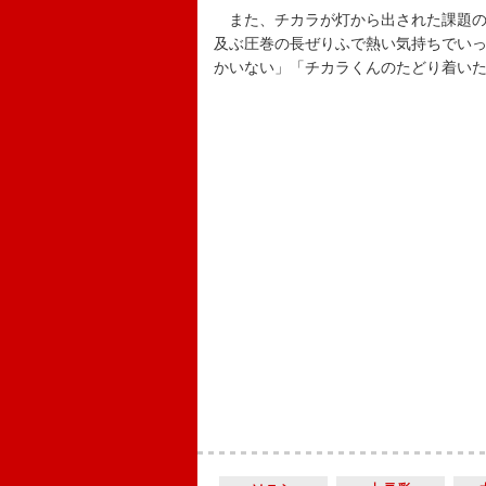
また、チカラが灯から出された課題の
及ぶ圧巻の長ぜりふで熱い気持ちでい
かいない」「チカラくんのたどり着い