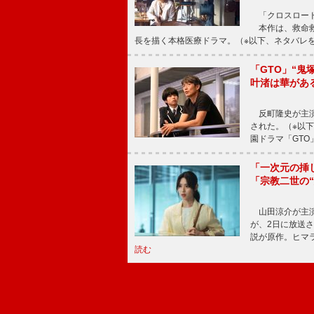
「クロスロード
本作は、救命救
長を描く本格医療ドラマ。（※以下、ネタバレ
「GTO」“
叶渚は華があ
反町隆史が主演
された。（※以
園ドラマ「GTO
「一次元の挿
「宗教二世の
山田涼介が主演
が、2日に放送
説が原作。ヒマラ
読む