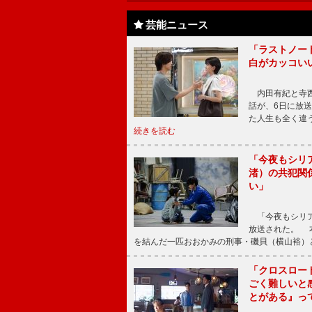
芸能ニュース
「ラストノー
白がカッコい
内田有紀と寺西
話が、6日に放
た人生も全く違
続きを読む
「今夜もシリ
渚）の共犯関
い」
「今夜もシリア
放送された。 
を結んだ一匹おおかみの刑事・磯貝（横山裕）
「クロスロー
ごく難しいと
とがある』っ