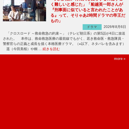
く難しいと感じた」「船越英一郎さんが
『刑事面に似ていると言われたことがあ
る』って、そりゃあ2時間ドラマの帝王だ
もの」
2026年8月6日
ドラマ
「クロスロード ～救命救急の約束～」（テレビ朝日系）の第5話が4日に放送
された。 本作は、救命救急医療の最前線でもがく、若き救命医・救急隊員・
警察官らの正義と成長を描く本格医療ドラマ。（※以下、ネタバレを含みます）
遥（今田美桜）や桐 …
続きを読む
more »