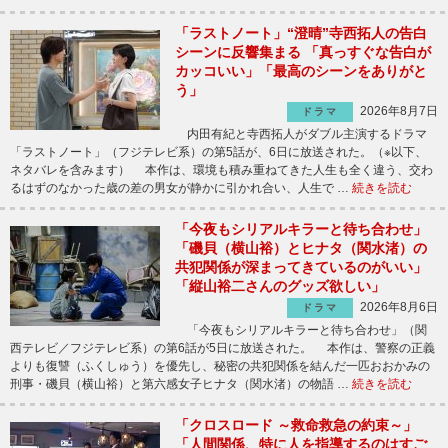
「ラストノート」“澄晴”寺西拓人の告白
シーンに反響集まる 「真っすぐな告白が
カッコいい」「最高のシーンをありがと
う」
2026年8月7日
ドラマ
内田有紀と寺西拓人がダブル主演するドラマ
「ラストノート」（フジテレビ系）の第5話が、6日に放送された。（※以下、
ネタバレを含みます） 本作は、環境も積み重ねてきた人生も全く違う、交わ
るはずのなかった歳の差の男女が静かに引かれ合い、人生で …
続きを読む
「今夜もシリアルキラーと待ち合わせ」
「磯貝（横山裕）とヒナタ（関水渚）の
共犯関係が深まってきているのがいい」
「縦山裕二さんのグッズ欲しい」
2026年8月6日
ドラマ
「今夜もシリアルキラーと待ち合わせ」（関
西テレビ／フジテレビ系）の第6話が5日に放送された。 本作は、警察の正義
よりも復讐（ふくしゅう）を優先し、秘密の共犯関係を結んだ一匹おおかみの
刑事・磯貝（横山裕）と第六感女子ヒナタ（関水渚）の物語 …
続きを読む
「クロスロード ～救命救急の約束～」
「人間関係、特に人を指導するのはすご