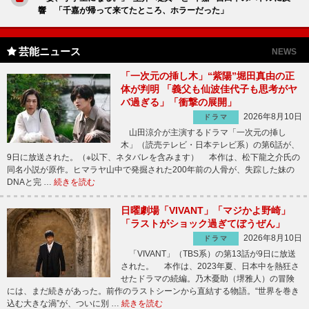
響 「千嘉が帰って来てたところ、ホラーだった」
芸能ニュース
NEWS
「一次元の挿し木」“紫陽”堀田真由の正
体が判明 「義父も仙波佳代子も思考がヤ
バ過ぎる」「衝撃の展開」
2026年8月10日
ドラマ
山田涼介が主演するドラマ「一次元の挿し
木」（読売テレビ・日本テレビ系）の第6話が、
9日に放送された。（※以下、ネタバレを含みます） 本作は、松下龍之介氏の
同名小説が原作。ヒマラヤ山中で発掘された200年前の人骨が、失踪した妹の
DNAと完 …
続きを読む
日曜劇場「VIVANT」「マジかよ野崎」
「ラストがショック過ぎてぼうぜん」
2026年8月10日
ドラマ
「VIVANT」（TBS系）の第13話が9日に放送
された。 本作は、2023年夏、日本中を熱狂さ
せたドラマの続編。乃木憂助（堺雅人）の冒険
には、まだ続きがあった。前作のラストシーンから直結する物語。“世界を巻き
込む大きな渦”が、ついに別 …
続きを読む