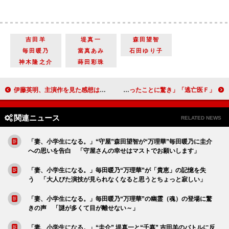
吉田羊
堤真一
森田望智
毎田暖乃
當真あみ
石田ゆり子
神木隆之介
蒔田彩珠
伊藤英明、主演作を見た感想は「何も残らない」 古田新太「西畑大吾に付いていく」
「逃亡医Ｆ」最終回“烏丸”前田敦子に「一体何者？」の声 幹こずえ役の堺小春が「堺正章の娘さんだったことに驚き」
関連ニュース
RELATED NEWS
「妻、小学生になる。」“守屋”森田望智が“万理華”毎田暖乃に圭介
への思いを告白 「守屋さんの幸せはマストでお願いします」
「妻、小学生になる。」毎田暖乃“万理華”が「貴恵」の記憶を失
う 「大人びた演技が見られなくなると思うとちょっと寂しい」
「妻、小学生になる。」毎田暖乃“万理華”の幽霊（魂）の登場に驚
きの声 「謎が多くて目が離せない～」
「妻、小学生になる。」“圭介” 堤真一と“千嘉” 吉田羊のバトルに反