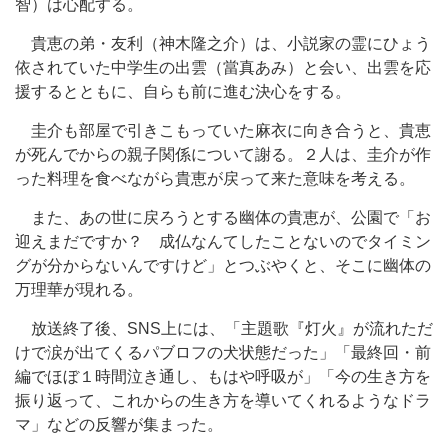
智）は心配する。
貴恵の弟・友利（神木隆之介）は、小説家の霊にひょう
依されていた中学生の出雲（當真あみ）と会い、出雲を応
援するとともに、自らも前に進む決心をする。
圭介も部屋で引きこもっていた麻衣に向き合うと、貴恵
が死んでからの親子関係について謝る。２人は、圭介が作
った料理を食べながら貴恵が戻って来た意味を考える。
また、あの世に戻ろうとする幽体の貴恵が、公園で「お
迎えまだですか？ 成仏なんてしたことないのでタイミン
グが分からないんですけど」とつぶやくと、そこに幽体の
万理華が現れる。
放送終了後、SNS上には、「主題歌『灯火』が流れただ
けで涙が出てくるパブロフの犬状態だった」「最終回・前
編でほぼ１時間泣き通し、もはや呼吸が」「今の生き方を
振り返って、これからの生き方を導いてくれるようなドラ
マ」などの反響が集まった。