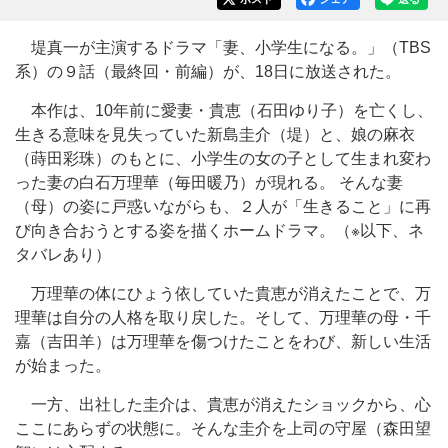
堤真一が主演するドラマ「妻、小学生になる。」（TBS
系）の９話（最終回・前編）が、18日に放送された。
本作は、10年前に愛妻・貴恵（石田ゆり子）を亡くし、
生きる意味を見失っていた新島圭介（堤）と、娘の麻衣
（蒔田彩珠）のもとに、小学生の女の子として生まれ変わ
った妻の白石万理華（毎田暖乃）が現れる。 そんな妻
（母）の姿に戸惑いながらも、２人が「生きること」に再
び向き合おうとする姿を描くホームドラマ。（※以下、ネ
タバレあり）
万理華の体にひょう依していた貴恵が消えたことで、万
理華は自分の人格を取り戻した。そして、万理華の母・千
嘉（吉田羊）は万理華を傷つけたことをわび、新しい生活
が始まった。
一方、出社した圭介は、貴恵が消えたショックから、心
ここにあらずの状態に。そんな圭介を上司の守屋（森田望