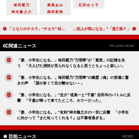
毎田暖乃
當真あみ
石田ゆり子
神木隆之介
蒔田彩珠
「となりのチカラ」“チカラ” 松本潤が虐待問題に立ち向かう 「団結して守ってくれようとしたことに涙が出た」
「逃亡医Ｆ」“長谷川”桐山照史に衝撃の展開 次回最終回は「妙子を突き落とした真犯人が気になる」
関連ニュース
RELATED NEWS
「妻、小学生になる。」毎田暖乃“万理華”が「貴恵」の記憶を失
う 「大人びた演技が見られなくなると思うとちょっと寂しい」
「妻、小学生になる。」毎田暖乃“万理華”の幽霊（魂）の登場に驚
きの声 「謎が多くて目が離せない～」
「妻、小学生になる。」“圭介” 堤真一と“千嘉” 吉田羊のバトルに反
響 「千嘉が帰って来てたところ、ホラーだった」
「妻、小学生になる。」“友利”神木隆之介の一言に反響 「小学生
に向かって『また叱ってくれる？』は不審者過ぎる」
芸能ニュース
NEWS