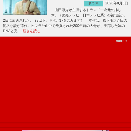
2026年8月3日
ドラマ
山田涼介が主演するドラマ「一次元の挿し
木」（読売テレビ・日本テレビ系）の第5話が、
2日に放送された。（※以下、ネタバレを含みます） 本作は、松下龍之介氏の
同名小説が原作。ヒマラヤ山中で発掘された200年前の人骨が、失踪した妹の
DNAと完 …
続きを読む
more »