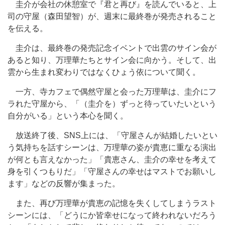
圭介が会社の休憩室で『君と再び』を読んでいると、上
司の守屋（森田望智）が、週末に最終巻が発売されること
を伝える。
圭介は、最終巻の発売記念イベントで出雲のサイン会が
あると知り、万理華たちとサイン会に向かう。そして、出
雲から生まれ変わりではなくひょう依について聞く。
一方、寺カフェで偶然守屋と会った万理華は、圭介にフ
ラれた守屋から、「（圭介を）ずっと待っていたいという
自分がいる」という本心を聞く。
放送終了後、SNS上には、「守屋さんが結婚したいとい
う気持ちを話すシーンは、万理華の姿が貴恵に重なる演出
が何とも言えなかった」「貴恵さん、圭介の幸せを考えて
身を引くつもりだ」「守屋さんの幸せはマストでお願いし
ます」などの反響が集まった。
また、再び万理華が貴恵の記憶を失くしてしまうラスト
シーンには、「どうにか皆幸せになって終われないだろう