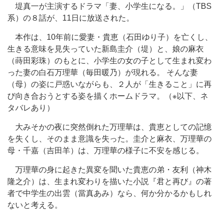
堤真一が主演するドラマ「妻、小学生になる。」（TBS
系）の８話が、11日に放送された。
本作は、10年前に愛妻・貴恵（石田ゆり子）を亡くし、
生きる意味を見失っていた新島圭介（堤）と、娘の麻衣
（蒔田彩珠）のもとに、小学生の女の子として生まれ変わ
った妻の白石万理華（毎田暖乃）が現れる。 そんな妻
（母）の姿に戸惑いながらも、２人が「生きること」に再
び向き合おうとする姿を描くホームドラマ。（※以下、ネ
タバレあり）
大みそかの夜に突然倒れた万理華は、貴恵としての記憶
を失くし、そのまま意識を失った。圭介と麻衣、万理華の
母・千嘉（吉田羊）は、万理華の様子に不安を感じる。
万理華の身に起きた異変を聞いた貴恵の弟・友利（神木
隆之介）は、生まれ変わりを描いた小説『君と再び』の著
者で中学生の出雲（當真あみ）なら、何か分かるかもしれ
ないと考える。