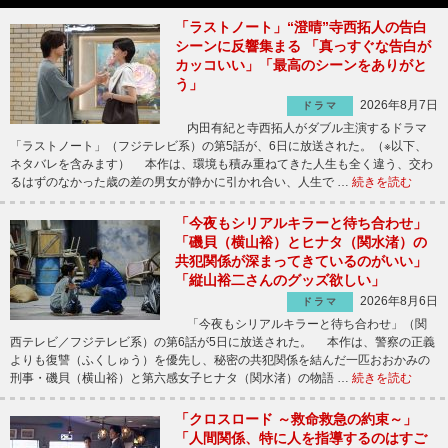
「ラストノート」“澄晴”寺西拓人の告白
シーンに反響集まる 「真っすぐな告白が
カッコいい」「最高のシーンをありがと
う」
2026年8月7日
ドラマ
内田有紀と寺西拓人がダブル主演するドラマ
「ラストノート」（フジテレビ系）の第5話が、6日に放送された。（※以下、
ネタバレを含みます） 本作は、環境も積み重ねてきた人生も全く違う、交わ
るはずのなかった歳の差の男女が静かに引かれ合い、人生で …
続きを読む
「今夜もシリアルキラーと待ち合わせ」
「磯貝（横山裕）とヒナタ（関水渚）の
共犯関係が深まってきているのがいい」
「縦山裕二さんのグッズ欲しい」
2026年8月6日
ドラマ
「今夜もシリアルキラーと待ち合わせ」（関
西テレビ／フジテレビ系）の第6話が5日に放送された。 本作は、警察の正義
よりも復讐（ふくしゅう）を優先し、秘密の共犯関係を結んだ一匹おおかみの
刑事・磯貝（横山裕）と第六感女子ヒナタ（関水渚）の物語 …
続きを読む
「クロスロード ～救命救急の約束～」
「人間関係、特に人を指導するのはすご