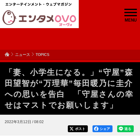
MENU
ニュース
TOPICS
「妻、小学生になる。」“守屋”森
田望智が“万理華”毎田暖乃に圭介
への思いを告白 「守屋さんの幸
せはマストでお願いします」
2022年3月12日 / 08:02
ポスト
シェア
送る