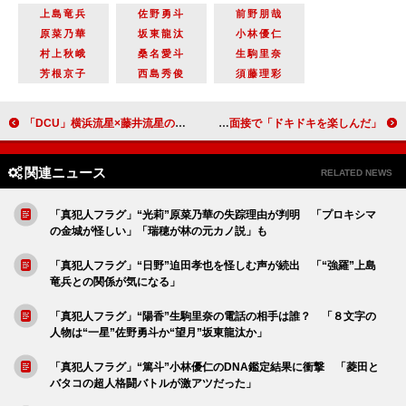
上島竜兵
佐野勇斗
前野朋哉
原菜乃華
坂東龍汰
小林優仁
村上秋峨
桑名愛斗
生駒里奈
芳根京子
西島秀俊
須藤理彩
「DCU」横浜流星×藤井流星のＷ流星の共演が話題に 「“顔面国宝”が並んでいて本当に美しかった」
高畑充希「今年チャレンジしてみたいものはゴルフ」 杏、フランス語検定の面接で「ドキドキを楽しんだ」
関連ニュース
RELATED NEWS
「真犯人フラグ」“光莉”原菜乃華の失踪理由が判明 「プロキシマ
の金城が怪しい」「瑞穂が林の元カノ説」も
「真犯人フラグ」“日野”迫田孝也を怪しむ声が続出 「“強羅”上島
竜兵との関係が気になる」
「真犯人フラグ」“陽香”生駒里奈の電話の相手は誰？ 「８文字の
人物は“一星”佐野勇斗か“望月”坂東龍汰か」
「真犯人フラグ」“篤斗”小林優仁のDNA鑑定結果に衝撃 「菱田と
バタコの超人格闘バトルが激アツだった」