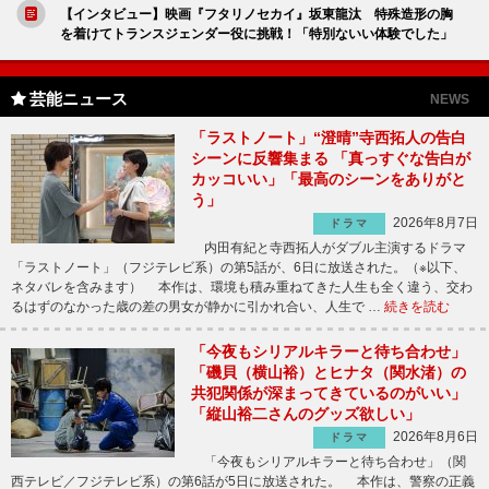
【インタビュー】映画『フタリノセカイ』坂東龍汰 特殊造形の胸
を着けてトランスジェンダー役に挑戦！「特別ないい体験でした」
芸能ニュース
NEWS
「ラストノート」“澄晴”寺西拓人の告白
シーンに反響集まる 「真っすぐな告白が
カッコいい」「最高のシーンをありがと
う」
2026年8月7日
ドラマ
内田有紀と寺西拓人がダブル主演するドラマ
「ラストノート」（フジテレビ系）の第5話が、6日に放送された。（※以下、
ネタバレを含みます） 本作は、環境も積み重ねてきた人生も全く違う、交わ
るはずのなかった歳の差の男女が静かに引かれ合い、人生で …
続きを読む
「今夜もシリアルキラーと待ち合わせ」
「磯貝（横山裕）とヒナタ（関水渚）の
共犯関係が深まってきているのがいい」
「縦山裕二さんのグッズ欲しい」
2026年8月6日
ドラマ
「今夜もシリアルキラーと待ち合わせ」（関
西テレビ／フジテレビ系）の第6話が5日に放送された。 本作は、警察の正義