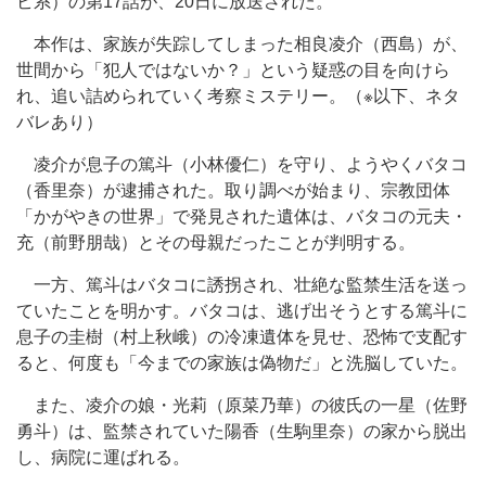
ビ系）の第17話が、20日に放送された。
本作は、家族が失踪してしまった相良凌介（西島）が、
世間から「犯人ではないか？」という疑惑の目を向けら
れ、追い詰められていく考察ミステリー。（※以下、ネタ
バレあり）
凌介が息子の篤斗（小林優仁）を守り、ようやくバタコ
（香里奈）が逮捕された。取り調べが始まり、宗教団体
「かがやきの世界」で発見された遺体は、バタコの元夫・
充（前野朋哉）とその母親だったことが判明する。
一方、篤斗はバタコに誘拐され、壮絶な監禁生活を送っ
ていたことを明かす。バタコは、逃げ出そうとする篤斗に
息子の圭樹（村上秋峨）の冷凍遺体を見せ、恐怖で支配す
ると、何度も「今までの家族は偽物だ」と洗脳していた。
また、凌介の娘・光莉（原菜乃華）の彼氏の一星（佐野
勇斗）は、監禁されていた陽香（生駒里奈）の家から脱出
し、病院に運ばれる。