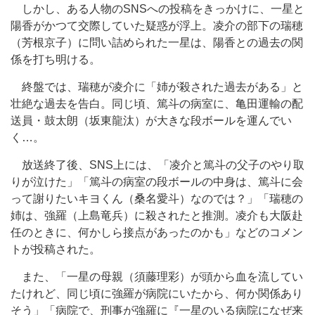
しかし、ある人物のSNSへの投稿をきっかけに、一星と
陽香がかつて交際していた疑惑が浮上。凌介の部下の瑞穂
（芳根京子）に問い詰められた一星は、陽香との過去の関
係を打ち明ける。
終盤では、瑞穂が凌介に「姉が殺された過去がある」と
壮絶な過去を告白。同じ頃、篤斗の病室に、亀田運輸の配
送員・鼓太朗（坂東龍汰）が大きな段ボールを運んでい
く…。
放送終了後、SNS上には、「凌介と篤斗の父子のやり取
りが泣けた」「篤斗の病室の段ボールの中身は、篤斗に会
って謝りたいキヨくん（桑名愛斗）なのでは？」「瑞穂の
姉は、強羅（上島竜兵）に殺されたと推測。凌介も大阪赴
任のときに、何かしら接点があったのかも」などのコメン
トが投稿された。
また、「一星の母親（須藤理彩）が頭から血を流してい
たけれど、同じ頃に強羅が病院にいたから、何か関係あり
そう」「病院で、刑事が強羅に『一星のいる病院になぜ来