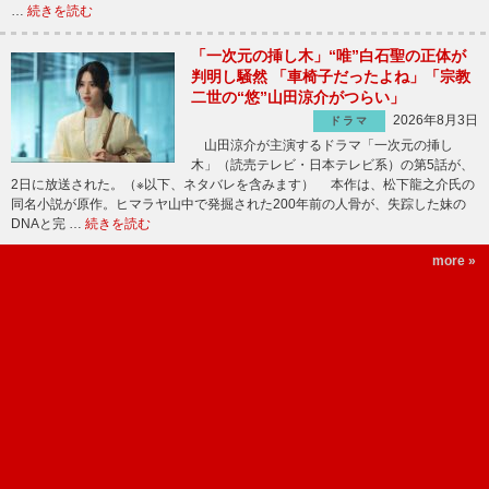
…
続きを読む
「一次元の挿し木」“唯”白石聖の正体が
判明し騒然 「車椅子だったよね」「宗教
二世の“悠”山田涼介がつらい」
2026年8月3日
ドラマ
山田涼介が主演するドラマ「一次元の挿し
木」（読売テレビ・日本テレビ系）の第5話が、
2日に放送された。（※以下、ネタバレを含みます） 本作は、松下龍之介氏の
同名小説が原作。ヒマラヤ山中で発掘された200年前の人骨が、失踪した妹の
DNAと完 …
続きを読む
more »