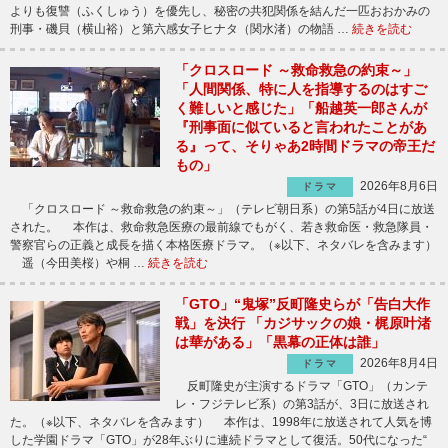
よりも復讐（ふくしゅう）を優先し、秘密の共犯関係を結んだ一匹おおかみの
刑事・磯貝（横山裕）と第六感女子ヒナタ（関水渚）の物語 …
続きを読む
「クロスロード ～救命救急の約束～」
「人間関係、特に人を指導するのはすご
く難しいと感じた」「船越英一郎さんが
『刑事面に似ていると言われたことがあ
る』って、そりゃあ2時間ドラマの帝王だ
もの」
2026年8月6日
ドラマ
「クロスロード ～救命救急の約束～」（テレビ朝日系）の第5話が4日に放送
された。 本作は、救命救急医療の最前線でもがく、若き救命医・救急隊員・
警察官らの正義と成長を描く本格医療ドラマ。（※以下、ネタバレを含みます）
遥（今田美桜）や桐 …
続きを読む
「GTO」“鬼塚”反町隆史らが「告白大作
戦」を決行 「カジサックの娘・梶原叶渚
は華がある」「黒幕の正体は誰」
2026年8月4日
ドラマ
反町隆史が主演するドラマ「GTO」（カンテ
レ・フジテレビ系）の第3話が、3日に放送され
た。（※以下、ネタバレを含みます） 本作は、1998年に放送されて人気を博
した学園ドラマ「GTO」が28年ぶりに連続ドラマとして復活。50代になった“