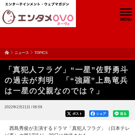
MENU
ニュース
TOPICS
「真犯人フラグ」“一星”佐野勇斗
の過去が判明 「“強羅”上島竜兵
は一星の父親なのでは？」
2022年2月21日 / 06:59
ポスト
シェア
送る
西島秀俊が主演するドラマ「真犯人フラグ」（日本テレ