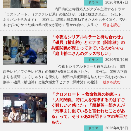
2026年8月7日
ドラマ
内田有紀と寺西拓人がダブル主演するドラマ
「ラストノート」（フジテレビ系）の第5話が、6日に放送された。（※以下、
ネタバレを含みます） 本作は、環境も積み重ねてきた人生も全く違う、交わ
るはずのなかった歳の差の男女が静かに引かれ合い、人生で …
続きを読む
「今夜もシリアルキラーと待ち合わせ」
「磯貝（横山裕）とヒナタ（関水渚）の
共犯関係が深まってきているのがいい」
「縦山裕二さんのグッズ欲しい」
2026年8月6日
ドラマ
「今夜もシリアルキラーと待ち合わせ」（関
西テレビ／フジテレビ系）の第6話が5日に放送された。 本作は、警察の正義
よりも復讐（ふくしゅう）を優先し、秘密の共犯関係を結んだ一匹おおかみの
刑事・磯貝（横山裕）と第六感女子ヒナタ（関水渚）の物語 …
続きを読む
「クロスロード ～救命救急の約束～」
「人間関係、特に人を指導するのはすご
く難しいと感じた」「船越英一郎さんが
『刑事面に似ていると言われたことがあ
る』って、そりゃあ2時間ドラマの帝王だ
もの」
2026年8月6日
ドラマ