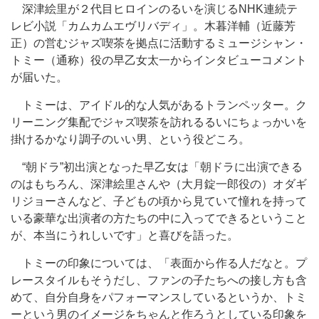
深津絵里が２代目ヒロインのるいを演じるNHK連続テ
レビ小説「カムカムエヴリバディ」。木暮洋輔（近藤芳
正）の営むジャズ喫茶を拠点に活動するミュージシャン・
トミー（通称）役の早乙女太一からインタビューコメント
が届いた。
トミーは、アイドル的な人気があるトランペッター。ク
リーニング集配でジャズ喫茶を訪れるるいにちょっかいを
掛けるかなり調子のいい男、という役どころ。
“朝ドラ”初出演となった早乙女は「朝ドラに出演できる
のはもちろん、深津絵里さんや（大月錠一郎役の）オダギ
リジョーさんなど、子どもの頃から見ていて憧れを持って
いる豪華な出演者の方たちの中に入ってできるということ
が、本当にうれしいです」と喜びを語った。
トミーの印象については、「表面から作る人だなと。プ
レースタイルもそうだし、ファンの子たちへの接し方も含
めて、自分自身をパフォーマンスしているというか、トミ
ーという男のイメージをちゃんと作ろうとしている印象を