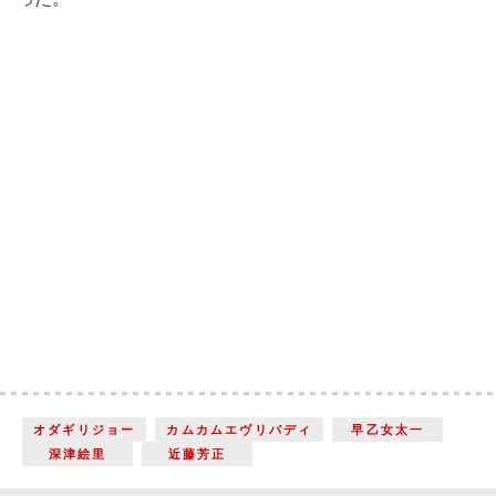
オダギリジョー
カムカムエヴリバディ
早乙女太一
深津絵里
近藤芳正