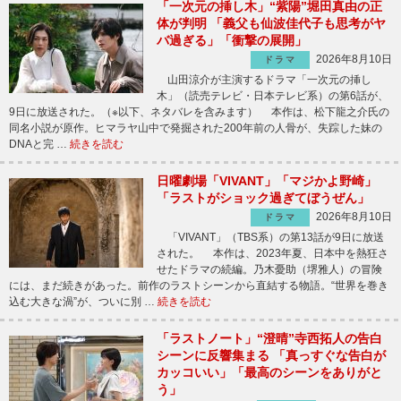
「一次元の挿し木」“紫陽”堀田真由の正
体が判明 「義父も仙波佳代子も思考がヤ
バ過ぎる」「衝撃の展開」
2026年8月10日
ドラマ
山田涼介が主演するドラマ「一次元の挿し
木」（読売テレビ・日本テレビ系）の第6話が、
9日に放送された。（※以下、ネタバレを含みます） 本作は、松下龍之介氏の
同名小説が原作。ヒマラヤ山中で発掘された200年前の人骨が、失踪した妹の
DNAと完 …
続きを読む
日曜劇場「VIVANT」「マジかよ野崎」
「ラストがショック過ぎてぼうぜん」
2026年8月10日
ドラマ
「VIVANT」（TBS系）の第13話が9日に放送
された。 本作は、2023年夏、日本中を熱狂さ
せたドラマの続編。乃木憂助（堺雅人）の冒険
には、まだ続きがあった。前作のラストシーンから直結する物語。“世界を巻き
込む大きな渦”が、ついに別 …
続きを読む
「ラストノート」“澄晴”寺西拓人の告白
シーンに反響集まる 「真っすぐな告白が
カッコいい」「最高のシーンをありがと
う」