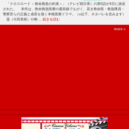
「クロスロード ～救命救急の約束～」（テレビ朝日系）の第5話が4日に放送
された。 本作は、救命救急医療の最前線でもがく、若き救命医・救急隊員・
警察官らの正義と成長を描く本格医療ドラマ。（※以下、ネタバレを含みます）
遥（今田美桜）や桐 …
続きを読む
more »