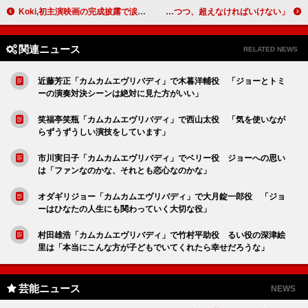
Koki,初主演映画の完成披露で涙 「チームの皆さまに心の底から感謝」
横浜流星、天才ギャンブラー役で覚悟の銀髪に 「原作をリスペクトしつつ、超えなければいけない」
関連ニュース
RELATED NEWS
近藤芳正「カムカムエヴリバディ」で木暮洋輔役 「ジョーとトミ
ーの演奏対決シーンは絶対に見た方がいい」
笑福亭笑瓶「カムカムエヴリバディ」で西山太役 「気を使いなが
らずうずうしい演技をしています」
市川実日子「カムカムエヴリバディ」でベリー役 ジョーへの思い
は「ファンなのかな、それとも恋心なのかな」
オダギリジョー「カムカムエヴリバディ」で大月錠一郎役 「ジョ
ーはひなたの人生にも関わっていく大切な役」
村田雄浩「カムカムエヴリバディ」で竹村平助役 るい役の深津絵
里は「本当にこんな方が子どもでいてくれたら幸せだろうな」
芸能ニュース
NEWS