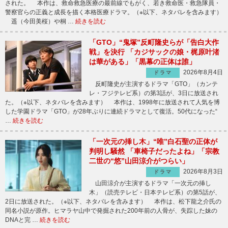
された。 本作は、救命救急医療の最前線でもがく、若き救命医・救急隊員・
警察官らの正義と成長を描く本格医療ドラマ。（※以下、ネタバレを含みます）
遥（今田美桜）や桐 …
続きを読む
「GTO」“鬼塚”反町隆史らが「告白大作
戦」を決行 「カジサックの娘・梶原叶渚
は華がある」「黒幕の正体は誰」
2026年8月4日
ドラマ
反町隆史が主演するドラマ「GTO」（カンテ
レ・フジテレビ系）の第3話が、3日に放送され
た。（※以下、ネタバレを含みます） 本作は、1998年に放送されて人気を博
した学園ドラマ「GTO」が28年ぶりに連続ドラマとして復活。50代になった“
…
続きを読む
「一次元の挿し木」“唯”白石聖の正体が
判明し騒然 「車椅子だったよね」「宗教
二世の“悠”山田涼介がつらい」
2026年8月3日
ドラマ
山田涼介が主演するドラマ「一次元の挿し
木」（読売テレビ・日本テレビ系）の第5話が、
2日に放送された。（※以下、ネタバレを含みます） 本作は、松下龍之介氏の
同名小説が原作。ヒマラヤ山中で発掘された200年前の人骨が、失踪した妹の
DNAと完 …
続きを読む