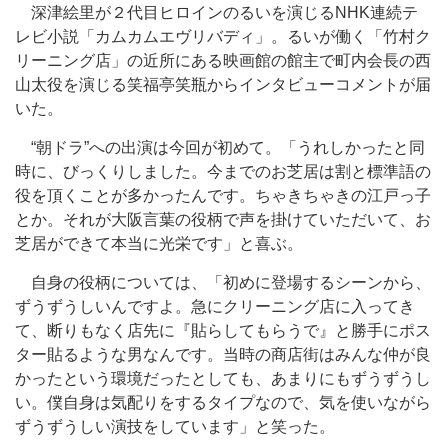
深津絵里が２代目ヒロインのるいを演じるNHK連続テ
レビ小説「カムカムエヴリバディ」。るいが働く「竹村ク
リーニング店」の近所にある映画館の館主で町内会長の西
山太役を演じる笑福亭笑瓶からインタビューコメントが届
いた。
“朝ドラ”への出演は今回が初めて。「うれしかったと同
時に、びっくりしました。今までのお芝居は割と標準語の
役を頂くことが多かったんです。ちゃきちゃきの江戸っ子
とか。それが大阪言葉の役柄で声を掛けていただいて、お
芝居ができて本当に光栄です」と喜ぶ。
自身の役柄については、「初めに登場するシーンから、
ずうずうしいんですよ。急にクリーニング店に入ってき
て、断りもなく店先に『貼らしてもらうで』と勝手にポス
ター貼るような男なんです。当時の商店街はみんな仲が良
かったという環境だったとしても、あまりにもずうずうし
い。僕自身は気配りをするタイプなので、気を使いながら
ずうずうしい演技をしています」と笑った。