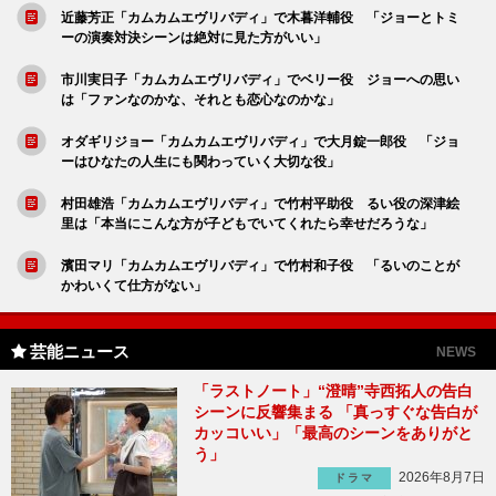
近藤芳正「カムカムエヴリバディ」で木暮洋輔役 「ジョーとトミ
ーの演奏対決シーンは絶対に見た方がいい」
市川実日子「カムカムエヴリバディ」でベリー役 ジョーへの思い
は「ファンなのかな、それとも恋心なのかな」
オダギリジョー「カムカムエヴリバディ」で大月錠一郎役 「ジョ
ーはひなたの人生にも関わっていく大切な役」
村田雄浩「カムカムエヴリバディ」で竹村平助役 るい役の深津絵
里は「本当にこんな方が子どもでいてくれたら幸せだろうな」
濱田マリ「カムカムエヴリバディ」で竹村和子役 「るいのことが
かわいくて仕方がない」
芸能ニュース
NEWS
「ラストノート」“澄晴”寺西拓人の告白
シーンに反響集まる 「真っすぐな告白が
カッコいい」「最高のシーンをありがと
う」
2026年8月7日
ドラマ