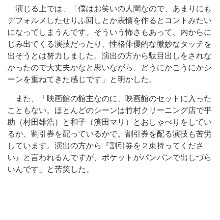
演じる上では、「僕はお笑いの人間なので、あまりにも
デフォルメしたせりふ回しとか表情を作るとコントみたい
になってしまうんです。そういう怖さもあって、内からに
じみ出てくる演技だったり、性格俳優的な微妙なタッチを
出そうとは努力しました。演出の方から駄目出しをされな
かったので大丈夫かなと思いながら、どうにかこうにかシ
ーンを重ねてきた感じです」と明かした。
また、「映画館の館主なのに、映画館のセットに入った
こともない。ほとんどのシーンは竹村クリーニング店で平
助（村田雄浩）と和子（濱田マリ）とおしゃべりをしてい
るか、割引券を配っているかで。割引券を配る演技も苦労
しています。演出の方から『割引券を２束持ってくださ
い』と言われるんですが、ポケットがパンパンで出しづら
いんです」と苦笑した。