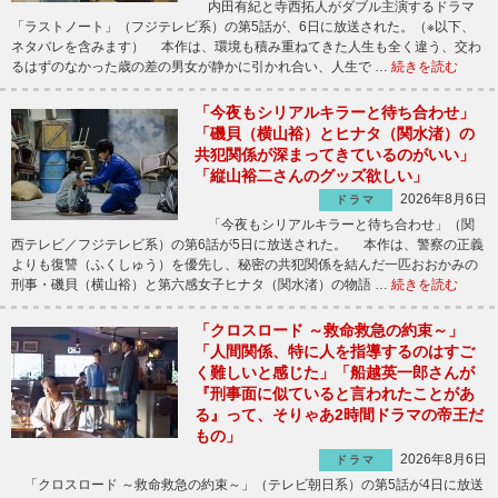
内田有紀と寺西拓人がダブル主演するドラマ
「ラストノート」（フジテレビ系）の第5話が、6日に放送された。（※以下、
ネタバレを含みます） 本作は、環境も積み重ねてきた人生も全く違う、交わ
るはずのなかった歳の差の男女が静かに引かれ合い、人生で …
続きを読む
「今夜もシリアルキラーと待ち合わせ」
「磯貝（横山裕）とヒナタ（関水渚）の
共犯関係が深まってきているのがいい」
「縦山裕二さんのグッズ欲しい」
2026年8月6日
ドラマ
「今夜もシリアルキラーと待ち合わせ」（関
西テレビ／フジテレビ系）の第6話が5日に放送された。 本作は、警察の正義
よりも復讐（ふくしゅう）を優先し、秘密の共犯関係を結んだ一匹おおかみの
刑事・磯貝（横山裕）と第六感女子ヒナタ（関水渚）の物語 …
続きを読む
「クロスロード ～救命救急の約束～」
「人間関係、特に人を指導するのはすご
く難しいと感じた」「船越英一郎さんが
『刑事面に似ていると言われたことがあ
る』って、そりゃあ2時間ドラマの帝王だ
もの」
2026年8月6日
ドラマ
「クロスロード ～救命救急の約束～」（テレビ朝日系）の第5話が4日に放送