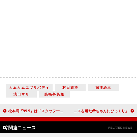
カムカムエヴリバディ
村田雄浩
深津絵里
濱田マリ
笑福亭笑瓶
松本潤『99.9』は「スタッフ一同が夢を乗せる映画」 香川照之「台本も私たちが好き勝手にイジっちゃう」
佐々木希、主演ドラマの会見を体調不良で欠席 遠藤憲一「ウエディングドレスを着た希ちゃんにびっくり」
関連ニュース
RELATED NEWS