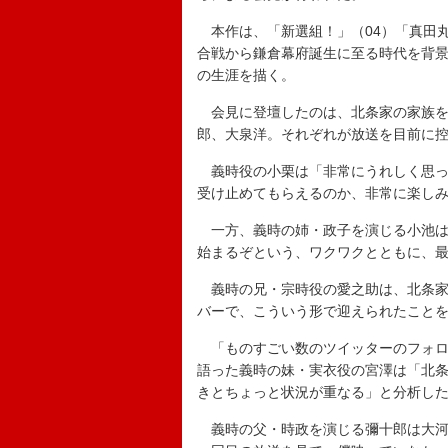
本作は、「新選組！」（04）「真田丸
合戦から鎌倉幕府誕生に至る時代を背
の生涯を描く。
会見に登壇したのは、北条家の家族を
郎、大泉洋。それぞれが放送を目前に
義時役の小栗は「非常にうれしく思っ
受け止めてもらえるのか、非常に楽し
一方、義時の姉・政子を演じる小池は
始まるぞという、ワクワクとともに、
義時の兄・宗時役の愛之助は、北条家
バーで、こういう形で迎えられたこと
「ものすごい数のツイッターのフォロ
語った義時の妹・実衣役の宮澤は「北
きとちょっと状況が重なる」と分析し
義時の父・時政を演じる彌十郎は大河