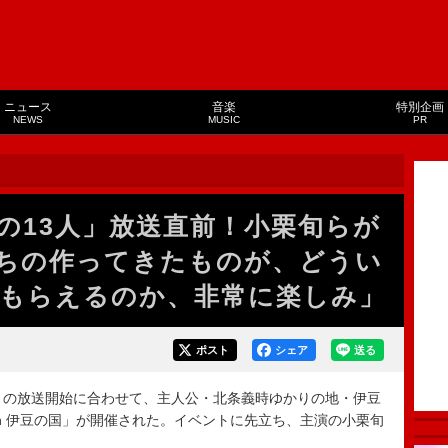
ニュース
音楽
特別企画
NEWS
MUSIC
PR
の13人」放送直前！小栗旬らが
ちの作ってきたものが、どうい
もらえるのか、非常に楽しみ」
ポスト
シェア
送る
」の放送開始に合わせて、主人公・北条義時ゆかりの地・伊豆
in 伊豆の国」が開催された。イベントに先立ち、主演の小栗旬