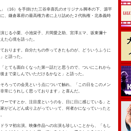
」（16）を手掛けた三谷幸喜氏のオリジナル脚本の下、源平
景に、鎌倉幕府の最高権力者に上り詰めた２代執権・北条義時
演じる小栗、小池栄子、片岡愛之助、宮澤エマ、坂東彌十
控えた心境を語った。
ております。自分たちの作ってきたものが、どういうふうに
み」と語った。
「とても面白くなった第一話だと思うので、ついにこれから
最後まで楽しんでいただけるかなと」と語った。
そろっての会見という点について触れ、「この日をこのメン
を非常にうれしく思っております」と喜んだ。
ワーですとか、注目度というのを、日に日に感じている」と
条家がどんどん成り上がっていって、何者かになっていったと
た。
ドラマ初出演。映像作品への出演も珍しいことから、「もし