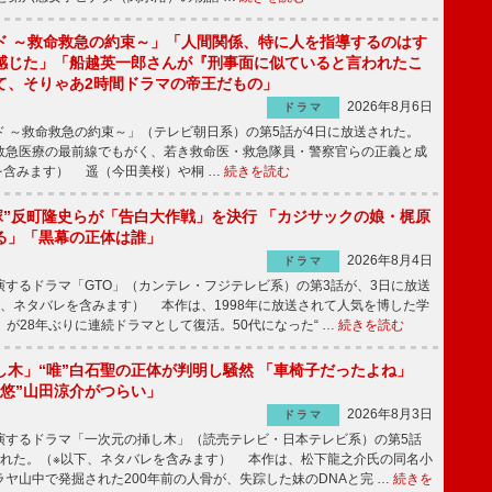
ド ～救命救急の約束～」「人間関係、特に人を指導するのはす
感じた」「船越英一郎さんが『刑事面に似ていると言われたこ
て、そりゃあ2時間ドラマの帝王だもの」
2026年8月6日
ドラマ
 ～救命救急の約束～」（テレビ朝日系）の第5話が4日に放送された。
急医療の最前線でもがく、若き救命医・救急隊員・警察官らの正義と成
を含みます） 遥（今田美桜）や桐 …
続きを読む
鬼塚”反町隆史らが「告白大作戦」を決行 「カジサックの娘・梶原
る」「黒幕の正体は誰」
2026年8月4日
ドラマ
するドラマ「GTO」（カンテレ・フジテレビ系）の第3話が、3日に放送
下、ネタバレを含みます） 本作は、1998年に放送されて人気を博した学
」が28年ぶりに連続ドラマとして復活。50代になった“ …
続きを読む
し木」“唯”白石聖の正体が判明し騒然 「車椅子だったよね」
“悠”山田涼介がつらい」
2026年8月3日
ドラマ
するドラマ「一次元の挿し木」（読売テレビ・日本テレビ系）の第5話
された。（※以下、ネタバレを含みます） 本作は、松下龍之介氏の同名小
ヤ山中で発掘された200年前の人骨が、失踪した妹のDNAと完 …
続きを