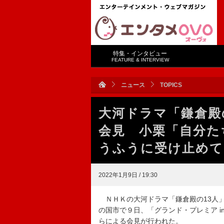
特集・インタビュー
FEATURE & INTERVIEW
ニュース
TOPICS
大河ドラマ「鎌倉殿
会見 小栗「自分た
うふうに受け止めて
2022年1月9日 / 19:30
ＮＨＫの大河ドラマ「鎌倉殿の13人
の国市で９日、「グランド・プレミア 
らによる会見が行われた。