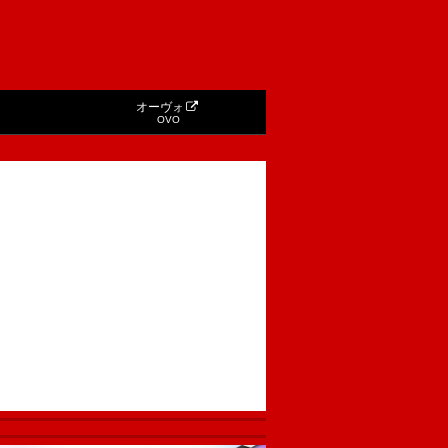
オーヴォ
OVO