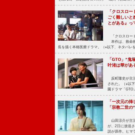
「クロスロー
ごく難しいと
とがある』っ
「クロスロード
本作は、救命救
長を描く本格医療ドラマ。（※以下、ネタバレ
「GTO」“
叶渚は華があ
反町隆史が主演
された。（※以
園ドラマ「GTO
「一次元の挿
「宗教二世の
山田涼介が主演
が、2日に放送
説が原作。ヒマラ