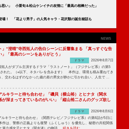
る思い」 小栗旬＆松山ケンイチの友情に「最高の相棒だった」
初登場！ 「花より男子」の人気キャラ・花沢類の誕生秘話も
NEWS
ト」“澄晴”寺西拓人の告白シーンに反響集まる 「真っすぐな告
い」「最高のシーンをありがとう」
2026年8月7日
ドラマ
拓人がダブル主演するドラマ「ラストノート」（フジテレビ系）の第5
送された。（※以下、ネタバレを含みます） 本作は、環境も積み重ねてき
う、交わるはずのなかった歳の差の男女が静かに引かれ合い、人生で …
アルキラーと待ち合わせ」「磯貝（横山裕）とヒナタ（関水
係が深まってきているのがいい」「縦山裕二さんのグッズ欲し
2026年8月6日
ドラマ
ルキラーと待ち合わせ」（関西テレビ／フジテレビ系）の第6話が5日に
本作は、警察の正義よりも復讐（ふくしゅう）を優先し、秘密の共犯関係
と第六感女子ヒナタ（関水渚）の物語 …
続きを読む