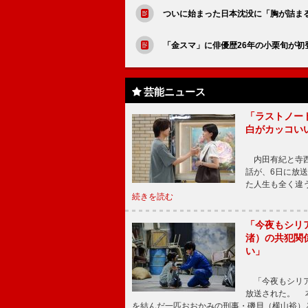
ついに始まった日本沈没に「胸が詰ま
「金スマ」に俳優歴26年の小栗旬が
芸能ニュース
「ラストノー
白がカッコい
内田有紀と寺西
話が、6日に放
た人生も全く違
続きを読む
「今夜もシリ
渚）の共犯関
い」
「今夜もシリア
放送された。 
を結んだ一匹おおかみの刑事・磯貝（横山裕）