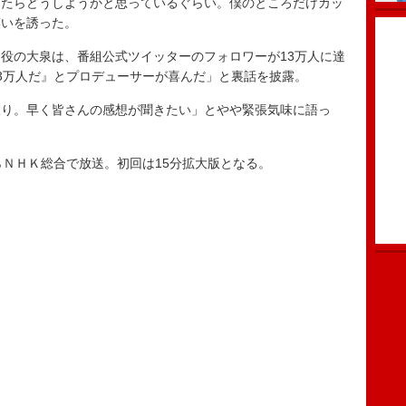
ったらどうしようかと思っているぐらい。僕のところだけカッ
笑いを誘った。
役の大泉は、番組公式ツイッターのフォロワーが13万人に達
3万人だ』とプロデューサーが喜んだ」と裏話を披露。
り。早く皆さんの感想が聞きたい」とやや緊張気味に語っ
ＮＨＫ総合で放送。初回は15分拡大版となる。