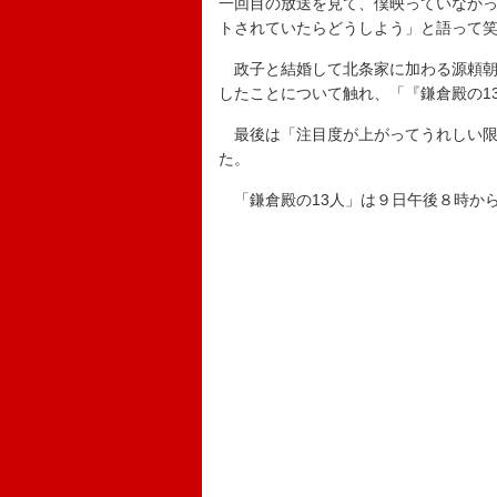
一回目の放送を見て、僕映っていなか
トされていたらどうしよう」と語って
政子と結婚して北条家に加わる源頼朝
したことについて触れ、「『鎌倉殿の1
最後は「注目度が上がってうれしい限
た。
「鎌倉殿の13人」は９日午後８時から