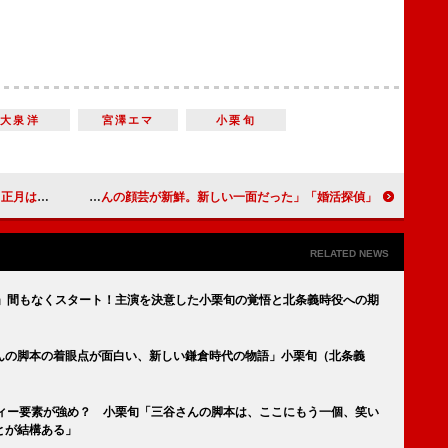
大泉洋
宮澤エマ
小栗旬
しました！」
「婚活探偵」向井理、モテない探偵・黒崎役で新境地 「理くんの顔芸が新鮮。新しい一面だった」
RELATED NEWS
人」間もなくスタート！主演を決意した小栗旬の覚悟と北条義時役への期
んの脚本の着眼点が面白い、新しい鎌倉時代の物語」小栗旬（北条義
】
ディー要素が強め？ 小栗旬「三谷さんの脚本は、ここにもう一個、笑い
とが結構ある」