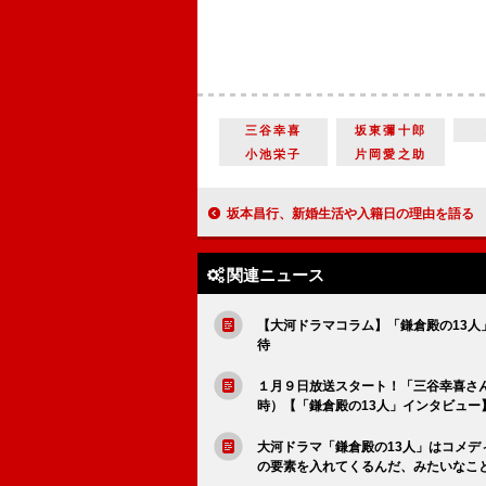
三谷幸喜
坂東彌十郎
小池栄子
片岡愛之助
坂本昌行、新婚生活や入籍日の理由を語る 正月は「おせちをお取り寄せ
関連ニュース
【大河ドラマコラム】「鎌倉殿の13
待
１月９日放送スタート！「三谷幸喜さ
時）【「鎌倉殿の13人」インタビュー
大河ドラマ「鎌倉殿の13人」はコメ
の要素を入れてくるんだ、みたいなこ