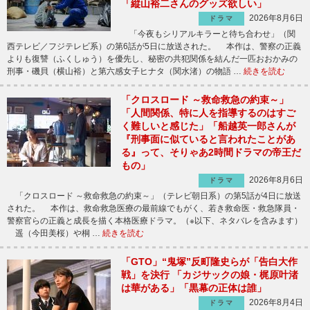
「縦山裕二さんのグッズ欲しい」
2026年8月6日
ドラマ
「今夜もシリアルキラーと待ち合わせ」（関
西テレビ／フジテレビ系）の第6話が5日に放送された。 本作は、警察の正義
よりも復讐（ふくしゅう）を優先し、秘密の共犯関係を結んだ一匹おおかみの
刑事・磯貝（横山裕）と第六感女子ヒナタ（関水渚）の物語 …
続きを読む
「クロスロード ～救命救急の約束～」
「人間関係、特に人を指導するのはすご
く難しいと感じた」「船越英一郎さんが
『刑事面に似ていると言われたことがあ
る』って、そりゃあ2時間ドラマの帝王だ
もの」
2026年8月6日
ドラマ
「クロスロード ～救命救急の約束～」（テレビ朝日系）の第5話が4日に放送
された。 本作は、救命救急医療の最前線でもがく、若き救命医・救急隊員・
警察官らの正義と成長を描く本格医療ドラマ。（※以下、ネタバレを含みます）
遥（今田美桜）や桐 …
続きを読む
「GTO」“鬼塚”反町隆史らが「告白大作
戦」を決行 「カジサックの娘・梶原叶渚
は華がある」「黒幕の正体は誰」
2026年8月4日
ドラマ