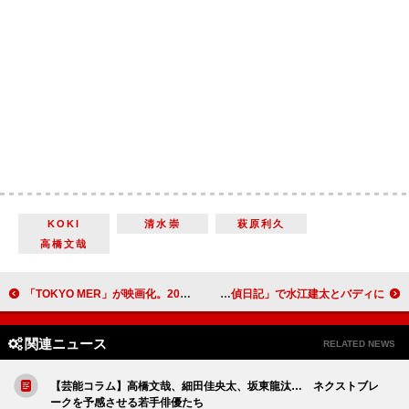
KOKI
清水崇
萩原利久
高橋文哉
「TOKYO MER」が映画化。2023年公開 鈴木亮平「成長した姿を見ていただきたい」
荒牧慶彦「演技じゃないじゃれ合いができた」 「たびくらげ探偵日記」で水江建太とバディに
関連ニュース
RELATED NEWS
【芸能コラム】高橋文哉、細田佳央太、坂東龍汰… ネクストブレ
ークを予感させる若手俳優たち