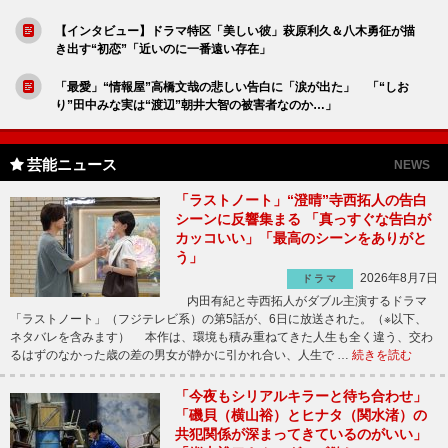
【インタビュー】ドラマ特区「美しい彼」萩原利久＆八木勇征が描
き出す“初恋”「近いのに一番遠い存在」
「最愛」“情報屋”高橋文哉の悲しい告白に「涙が出た」 「“しお
り”田中みな実は“渡辺”朝井大智の被害者なのか…」
芸能ニュース
NEWS
「ラストノート」“澄晴”寺西拓人の告白
シーンに反響集まる 「真っすぐな告白が
カッコいい」「最高のシーンをありがと
う」
2026年8月7日
ドラマ
内田有紀と寺西拓人がダブル主演するドラマ
「ラストノート」（フジテレビ系）の第5話が、6日に放送された。（※以下、
ネタバレを含みます） 本作は、環境も積み重ねてきた人生も全く違う、交わ
るはずのなかった歳の差の男女が静かに引かれ合い、人生で …
続きを読む
「今夜もシリアルキラーと待ち合わせ」
「磯貝（横山裕）とヒナタ（関水渚）の
共犯関係が深まってきているのがいい」