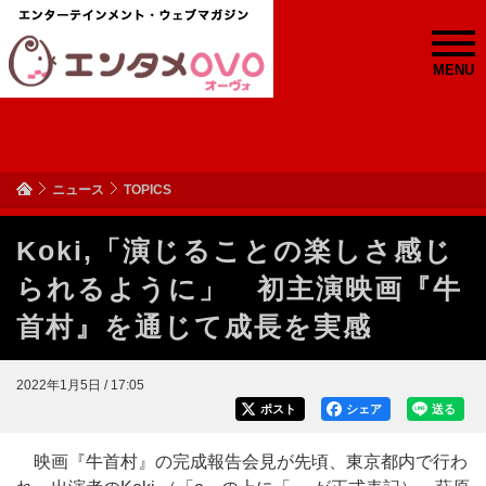
MENU
ニュース
TOPICS
Koki,「演じることの楽しさ感じ
られるように」 初主演映画『牛
首村』を通じて成長を実感
2022年1月5日 / 17:05
ポスト
シェア
送る
映画『牛首村』の完成報告会見が先頃、東京都内で行わ