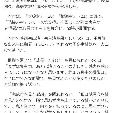
れ、出演者のKoki,（「o」の上に「‐」が正式表記）、萩原
利久、高橋文哉と清水崇監督が登壇した。
本作は、『犬鳴村』（20）『樹海村』（21）に続く、
「恐怖の村」シリーズ第３弾。今回は、北陸に実在す
る“最恐”の心霊スポットを舞台に、物語が展開する。
本作で映画初出演・初主演を果たしたKoki,は、不可解
な出来事に翻弄（ほんろう）される女子高生姉妹を一人二
役で演じた。
撮影を通じて「成長した部分」を尋ねられたKoki,は
「まずは集中力。あとは演じることの楽しさ、魅力を感じ
られるようになったなと思います。約１カ月半の撮影は、
本当にすてきな経験で、毎日学ぶことが多くありました」
と笑顔で振り返った。
「完成作を見た感想」を問われると、「私は試写会を姉
と見たのですが、隣で思わず声を上げている姉がいたりし
て…。私も台本で（内容を）知っているのに、思わずびっ
くりしてしまうような感覚がありました」とコメント。姉