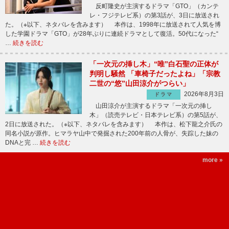
反町隆史が主演するドラマ「GTO」（カンテ
レ・フジテレビ系）の第3話が、3日に放送され
た。（※以下、ネタバレを含みます） 本作は、1998年に放送されて人気を博
した学園ドラマ「GTO」が28年ぶりに連続ドラマとして復活。50代になった“
…
続きを読む
「一次元の挿し木」“唯”白石聖の正体が
判明し騒然 「車椅子だったよね」「宗教
二世の“悠”山田涼介がつらい」
2026年8月3日
ドラマ
山田涼介が主演するドラマ「一次元の挿し
木」（読売テレビ・日本テレビ系）の第5話が、
2日に放送された。（※以下、ネタバレを含みます） 本作は、松下龍之介氏の
同名小説が原作。ヒマラヤ山中で発掘された200年前の人骨が、失踪した妹の
DNAと完 …
続きを読む
more »