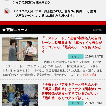
ンイチの演技にも注目集まる
２０２２年大河ドラマ「鎌倉殿の13人」静岡ロケ快調！ 小栗旬
「大事なシーンもいい感じに撮れたと思います」
芸能ニュース
NEWS
「ラストノート」“澄晴”寺西拓人の告白
シーンに反響集まる 「真っすぐな告白が
カッコいい」「最高のシーンをありがと
う」
2026年8月7日
ドラマ
内田有紀と寺西拓人がダブル主演するドラマ
「ラストノート」（フジテレビ系）の第5話が、6日に放送された。（※以下、
ネタバレを含みます） 本作は、環境も積み重ねてきた人生も全く違う、交わ
るはずのなかった歳の差の男女が静かに引かれ合い、人生で …
続きを読む
「今夜もシリアルキラーと待ち合わせ」
「磯貝（横山裕）とヒナタ（関水渚）の
共犯関係が深まってきているのがいい」
「縦山裕二さんのグッズ欲しい」
2026年8月6日
ドラマ