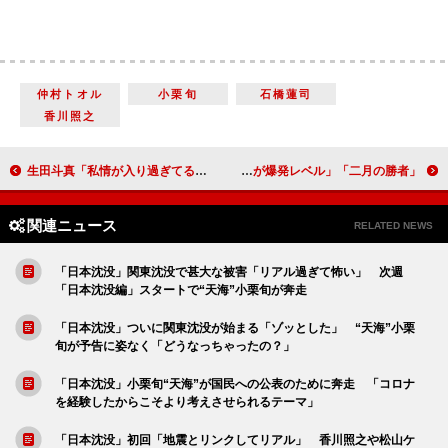
仲村トオル
小栗旬
石橋蓮司
香川照之
生田斗真「私情が入り過ぎてるよ！」 弟・竜聖アナと舞台あいさつで“共演”
「二月の勝者」不登校児×天才児の“本音のぶつけ合い”に反響 「樹里ちゃんとまるみちゃんの化学反応が爆発レベル」
関連ニュース
RELATED NEWS
「日本沈没」関東沈没で甚大な被害「リアル過ぎて怖い」 次週
「日本沈没編」スタートで“天海”小栗旬が奔走
「日本沈没」ついに関東沈没が始まる「ゾッとした」 “天海”小栗
旬が予告に姿なく「どうなっちゃったの？」
「日本沈没」小栗旬“天海”が国民への公表のために奔走 「コロナ
を経験したからこそより考えさせられるテーマ」
「日本沈没」初回「地震とリンクしてリアル」 香川照之や松山ケ