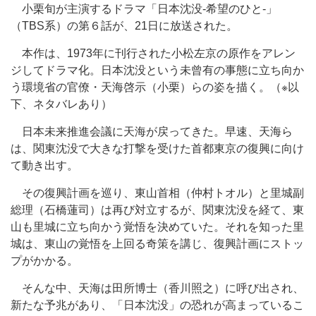
小栗旬が主演するドラマ「日本沈没‐希望のひと‐」
（TBS系）の第６話が、21日に放送された。
本作は、1973年に刊行された小松左京の原作をアレン
ジしてドラマ化。日本沈没という未曾有の事態に立ち向か
う環境省の官僚・天海啓示（小栗）らの姿を描く。（※以
下、ネタバレあり）
日本未来推進会議に天海が戻ってきた。早速、天海ら
は、関東沈没で大きな打撃を受けた首都東京の復興に向け
て動き出す。
その復興計画を巡り、東山首相（仲村トオル）と里城副
総理（石橋蓮司）は再び対立するが、関東沈没を経て、東
山も里城に立ち向かう覚悟を決めていた。それを知った里
城は、東山の覚悟を上回る奇策を講じ、復興計画にストッ
プがかかる。
そんな中、天海は田所博士（香川照之）に呼び出され、
新たな予兆があり、「日本沈没」の恐れが高まっているこ