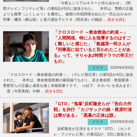
「今夜もシリアルキラーと待ち合わせ」（関
西テレビ／フジテレビ系）の第6話が5日に放送された。 本作は、警察の正義
よりも復讐（ふくしゅう）を優先し、秘密の共犯関係を結んだ一匹おおかみの
刑事・磯貝（横山裕）と第六感女子ヒナタ（関水渚）の物語 …
続きを読む
「クロスロード ～救命救急の約束～」
「人間関係、特に人を指導するのはすご
く難しいと感じた」「船越英一郎さんが
『刑事面に似ていると言われたことがあ
る』って、そりゃあ2時間ドラマの帝王だ
もの」
2026年8月6日
ドラマ
「クロスロード ～救命救急の約束～」（テレビ朝日系）の第5話が4日に放送
された。 本作は、救命救急医療の最前線でもがく、若き救命医・救急隊員・
警察官らの正義と成長を描く本格医療ドラマ。（※以下、ネタバレを含みます）
遥（今田美桜）や桐 …
続きを読む
「GTO」“鬼塚”反町隆史らが「告白大作
戦」を決行 「カジサックの娘・梶原叶渚
は華がある」「黒幕の正体は誰」
2026年8月4日
ドラマ
反町隆史が主演するドラマ「GTO」（カンテ
レ・フジテレビ系）の第3話が、3日に放送され