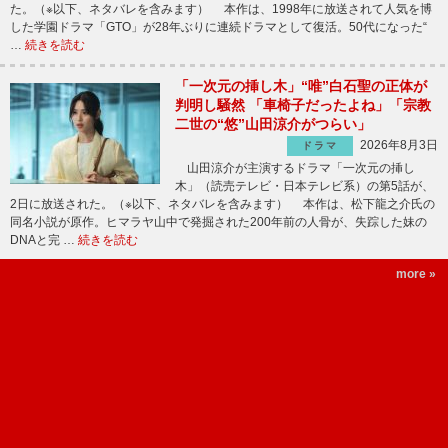
た。（※以下、ネタバレを含みます） 本作は、1998年に放送されて人気を博
した学園ドラマ「GTO」が28年ぶりに連続ドラマとして復活。50代になった“
…
続きを読む
「一次元の挿し木」“唯”白石聖の正体が
判明し騒然 「車椅子だったよね」「宗教
二世の“悠”山田涼介がつらい」
2026年8月3日
ドラマ
山田涼介が主演するドラマ「一次元の挿し
木」（読売テレビ・日本テレビ系）の第5話が、
2日に放送された。（※以下、ネタバレを含みます） 本作は、松下龍之介氏の
同名小説が原作。ヒマラヤ山中で発掘された200年前の人骨が、失踪した妹の
DNAと完 …
続きを読む
more »