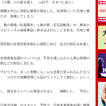
（小栗）らの姿を描く。（※以下、ネタバレあり）
都圏を中心に深刻な被害が発生した。沿岸部にいた天海と椎
したが、負傷してしまう。
、妻の香織（比嘉愛未）と娘の茜（宝辺花帆美）や、椎名の
バスがトンネル崩落事故に巻き込まれたことを知る。天海と椎
理官邸の災害対策本部から国民に向け、全力の対応を約束し
未来推進会議のメンバーは、不安を感じながらも東山首相の
救助などの対応に当たる。
様子がリアル。きっと実際にもこんな光景が見られるんだろう
い」「コロナの危機管理にも話がリンクしてて面白い」といっ
し、抱き合うシーンが放送されると、「感動した」「号泣し
日本沈没編」がスタート。予告で、日本未来推進会議に復帰