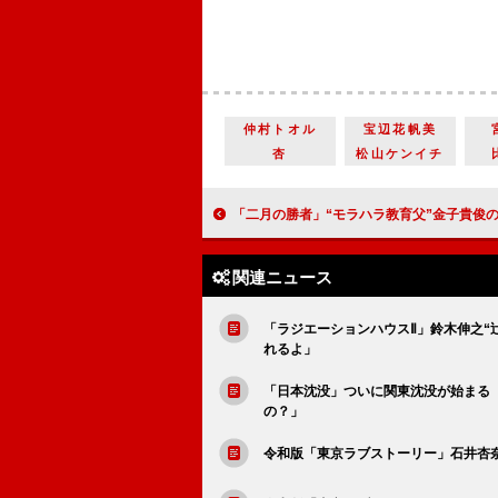
仲村トオル
宝辺花帆美
杏
松山ケンイチ
「二月の勝者」“モラハラ教育父”金子貴俊の演技に反響 「強烈な毒親ぶりにおびえた」「子どもに
関連ニュース
「ラジエーションハウスⅡ」鈴木伸之“
れるよ」
「日本沈没」ついに関東沈没が始まる
の？」
令和版「東京ラブストーリー」石井杏