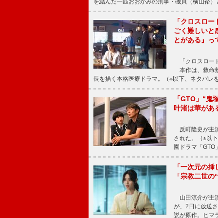
を結んだ一匹おおかみの刑事・磯貝（横山裕）
「クロスロー
ごく難しいと
とがある』っ
「クロスロード
本作は、救命救
長を描く本格医療ドラマ。（※以下、ネタバレ
「GTO」“
叶渚は華があ
反町隆史が主演
された。（※以
園ドラマ「GTO
「一次元の挿
「宗教二世の
山田涼介が主演
が、2日に放送
説が原作。ヒマラ