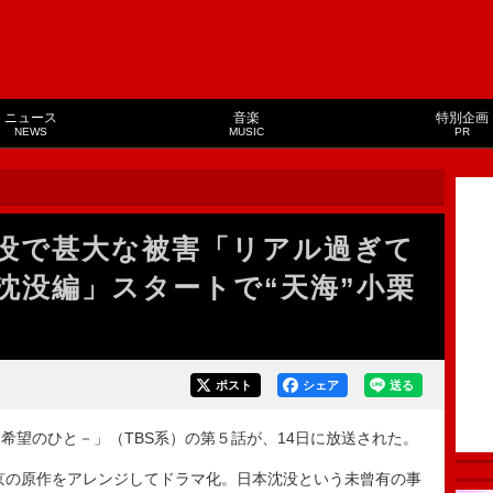
ニュース
音楽
特別企画
NEWS
MUSIC
PR
没で甚大な被害「リアル過ぎて
沈没編」スタートで“天海”小栗
ポスト
シェア
送る
望のひと－」（TBS系）の第５話が、14日に放送された。
京の原作をアレンジしてドラマ化。日本沈没という未曾有の事