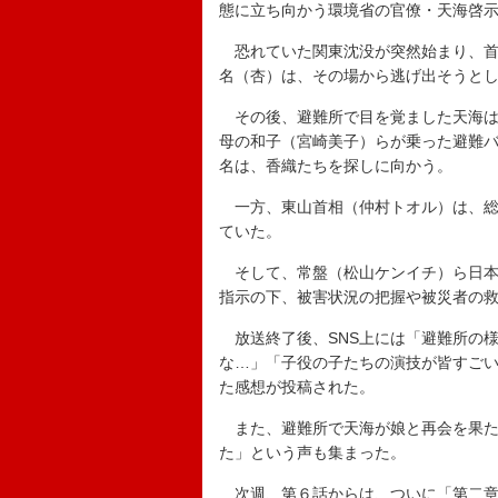
態に立ち向かう環境省の官僚・天海啓示
恐れていた関東沈没が突然始まり、首
名（杏）は、その場から逃げ出そうと
その後、避難所で目を覚ました天海は
母の和子（宮崎美子）らが乗った避難
名は、香織たちを探しに向かう。
一方、東山首相（仲村トオル）は、総
ていた。
そして、常盤（松山ケンイチ）ら日本
指示の下、被害状況の把握や被災者の
放送終了後、SNS上には「避難所の
な…」「子役の子たちの演技が皆すご
た感想が投稿された。
また、避難所で天海が娘と再会を果た
た」という声も集まった。
次週、第６話からは、ついに「第二章