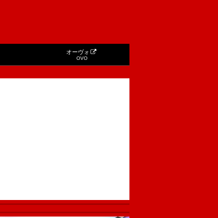
オーヴォ
OVO