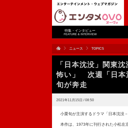
特集・インタビュー
FEATURE & INTERVIEW
ニュース
TOPICS
「日本沈没」関東沈
怖い」 次週「日本
旬が奔走
2021年11月15日 / 08:50
小栗旬が主演するドラマ「日本沈没－希
本作は、1973年に刊行された小松左