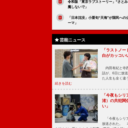
令和版「東京ラブストーリー」“さと
魔しないで」
「日本沈没」小栗旬“天海”が国民へ
ーマ」
芸能ニュース
「ラストノー
白がカッコい
内田有紀と寺西
話が、6日に放
た人生も全く違
続きを読む
「今夜もシリ
渚）の共犯関
い」
「今夜もシリア
放送された。 