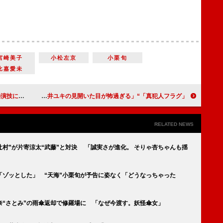
宮崎美子
小松左京
小栗旬
比嘉愛未
悪影響しかない」
「真犯人フラグ」“凌介”西島秀俊がレアな傘を発見 「“菱田”桜井ユキの見開いた目が怖過ぎる」
RELATED NEWS
辻村”が片寄涼太“武藤”と対決 「誠実さが進化。 そりゃ杏ちゃんも揺
「ゾッとした」 “天海”小栗旬が予告に姿なく「どうなっちゃった
奈“さとみ”の雨傘返却で修羅場に 「なぜ今渡す。妖怪傘女」