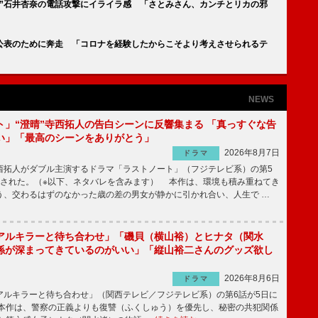
み”石井杏奈の電話攻撃にイライラ感 「さとみさん、カンチとリカの邪
の公表のために奔走 「コロナを経験したからこそより考えさせられるテ
NEWS
ト」“澄晴”寺西拓人の告白シーンに反響集まる 「真っすぐな告
い」「最高のシーンをありがとう」
2026年8月7日
ドラマ
拓人がダブル主演するドラマ「ラストノート」（フジテレビ系）の第5
送された。（※以下、ネタバレを含みます） 本作は、環境も積み重ねてき
う、交わるはずのなかった歳の差の男女が静かに引かれ合い、人生で …
アルキラーと待ち合わせ」「磯貝（横山裕）とヒナタ（関水
係が深まってきているのがいい」「縦山裕二さんのグッズ欲し
2026年8月6日
ドラマ
ルキラーと待ち合わせ」（関西テレビ／フジテレビ系）の第6話が5日に
本作は、警察の正義よりも復讐（ふくしゅう）を優先し、秘密の共犯関係