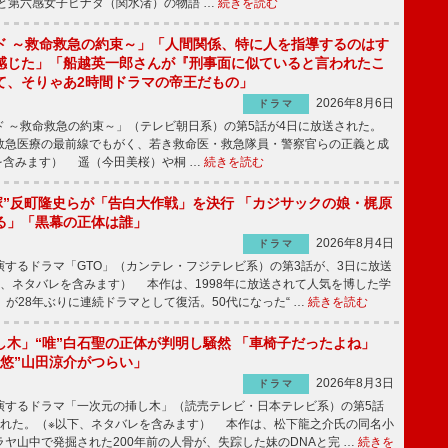
と第六感女子ヒナタ（関水渚）の物語 …
続きを読む
ド ～救命救急の約束～」「人間関係、特に人を指導するのはす
感じた」「船越英一郎さんが『刑事面に似ていると言われたこ
て、そりゃあ2時間ドラマの帝王だもの」
2026年8月6日
ドラマ
 ～救命救急の約束～」（テレビ朝日系）の第5話が4日に放送された。
急医療の最前線でもがく、若き救命医・救急隊員・警察官らの正義と成
を含みます） 遥（今田美桜）や桐 …
続きを読む
鬼塚”反町隆史らが「告白大作戦」を決行 「カジサックの娘・梶原
る」「黒幕の正体は誰」
2026年8月4日
ドラマ
するドラマ「GTO」（カンテレ・フジテレビ系）の第3話が、3日に放送
下、ネタバレを含みます） 本作は、1998年に放送されて人気を博した学
」が28年ぶりに連続ドラマとして復活。50代になった“ …
続きを読む
し木」“唯”白石聖の正体が判明し騒然 「車椅子だったよね」
“悠”山田涼介がつらい」
2026年8月3日
ドラマ
するドラマ「一次元の挿し木」（読売テレビ・日本テレビ系）の第5話
された。（※以下、ネタバレを含みます） 本作は、松下龍之介氏の同名小
ヤ山中で発掘された200年前の人骨が、失踪した妹のDNAと完 …
続きを