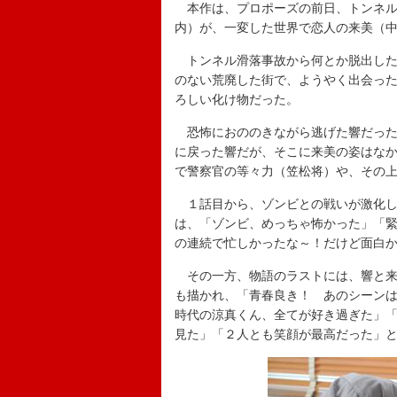
本作は、プロポーズの前日、トンネル
内）が、一変した世界で恋人の来美（
トンネル滑落事故から何とか脱出した
のない荒廃した街で、ようやく出会った
ろしい化け物だった。
恐怖におののきながら逃げた響だったが
に戻った響だが、そこに来美の姿はな
で警察官の等々力（笠松将）や、その
１話目から、ゾンビとの戦いが激化し
は、「ゾンビ、めっちゃ怖かった」「
の連続で忙しかったな～！だけど面白
その一方、物語のラストには、響と来
も描かれ、「青春良き！ あのシーン
時代の涼真くん、全てが好き過ぎた」
見た」「２人とも笑顔が最高だった」