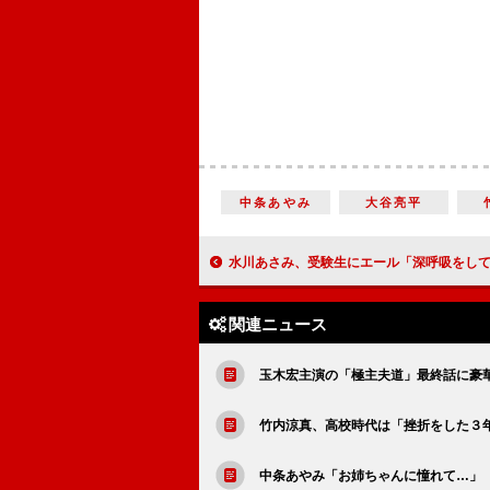
中条あやみ
大谷亮平
水川あさみ、受験生にエール「深呼吸をして頑張って」 山田真歩と「ナイルパーチの女子会」生
関連ニュース
玉木宏主演の「極主夫道」最終話に豪
竹内涼真、高校時代は「挫折をした３
中条あやみ「お姉ちゃんに憧れて…」