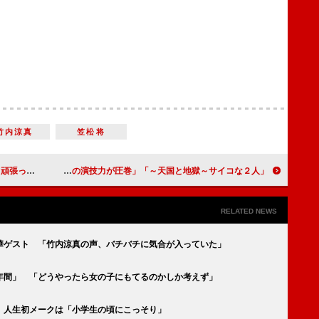
竹内涼真
笠松将
配信会見に登場
「天国と地獄～サイコな２人～」初回放送に反響 「綾瀬はるかと高橋一生の演技力が圧巻」
RELATED NEWS
華ゲスト 「竹内涼真の声、バチバチに気合が入っていた」
年間」 「どうやったら女の子にもてるのかしか考えず」
 人生初メークは「小学生の頃にこっそり」