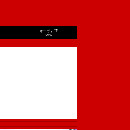
オーヴォ
OVO