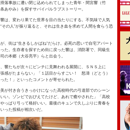
滑落事故に遭い閉じ込められてしまった青年・間宮響（竹
中条あやみ）を探すサバイバルラブストーリー。
響は、変わり果てた世界を目の当たりにする。不気味で人気
“その人”が振り返ると、それは生き血を求めて人間を食らう恐
、街は“生きるしかばね”だらけ。必死の思いで自宅アパート
かった。生存者を探すため街に戻った響は、消防署で、同級生
上司の本郷（大谷亮平）らと出会う。
、響たちが次々にピンチに見舞われる展開に、ＳＮＳ上に
緊張感がたまらない」「１話目からすごい！ 怒濤（どとう）
かった！」といったコメントが寄せられた。
美が付き合うきっかけになった高校時代の弓道部でのシーン
はいい。ゾンビでおびえてたけど、あれで癒やされた」「高校
「やっぱり弓って格好いい。最後のキュンで久しぶりに青春を
といった投稿が相次いだ。