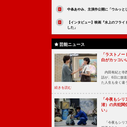
中条あやみ、主演作公開に「ウルッと
【インタビュー】映画『水上のフライ
した」
芸能ニュース
「ラストノー
白がカッコい
内田有紀と寺西
話が、6日に放
た人生も全く違
続きを読む
「今夜もシリ
渚）の共犯関
い」
「今夜もシリア