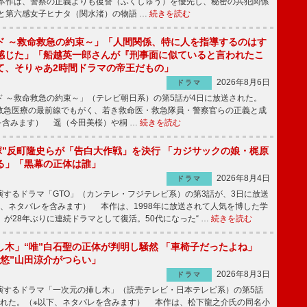
本作は、警察の正義よりも復讐（ふくしゅう）を優先し、秘密の共犯関係
と第六感女子ヒナタ（関水渚）の物語 …
続きを読む
ド ～救命救急の約束～」「人間関係、特に人を指導するのはす
感じた」「船越英一郎さんが『刑事面に似ていると言われたこ
て、そりゃあ2時間ドラマの帝王だもの」
2026年8月6日
ドラマ
 ～救命救急の約束～」（テレビ朝日系）の第5話が4日に放送された。
急医療の最前線でもがく、若き救命医・救急隊員・警察官らの正義と成
を含みます） 遥（今田美桜）や桐 …
続きを読む
鬼塚”反町隆史らが「告白大作戦」を決行 「カジサックの娘・梶原
る」「黒幕の正体は誰」
2026年8月4日
ドラマ
するドラマ「GTO」（カンテレ・フジテレビ系）の第3話が、3日に放送
下、ネタバレを含みます） 本作は、1998年に放送されて人気を博した学
」が28年ぶりに連続ドラマとして復活。50代になった“ …
続きを読む
し木」“唯”白石聖の正体が判明し騒然 「車椅子だったよね」
“悠”山田涼介がつらい」
2026年8月3日
ドラマ
するドラマ「一次元の挿し木」（読売テレビ・日本テレビ系）の第5話
された。（※以下、ネタバレを含みます） 本作は、松下龍之介氏の同名小