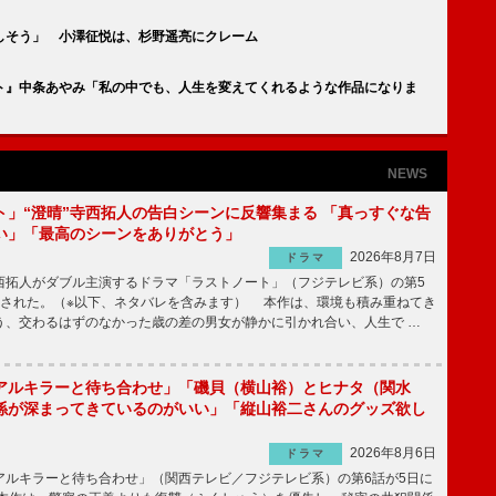
しそう」 小澤征悦は、杉野遥亮にクレーム
ト』中条あやみ「私の中でも、人生を変えてくれるような作品になりま
NEWS
ト」“澄晴”寺西拓人の告白シーンに反響集まる 「真っすぐな告
い」「最高のシーンをありがとう」
2026年8月7日
ドラマ
拓人がダブル主演するドラマ「ラストノート」（フジテレビ系）の第5
送された。（※以下、ネタバレを含みます） 本作は、環境も積み重ねてき
う、交わるはずのなかった歳の差の男女が静かに引かれ合い、人生で …
アルキラーと待ち合わせ」「磯貝（横山裕）とヒナタ（関水
係が深まってきているのがいい」「縦山裕二さんのグッズ欲し
2026年8月6日
ドラマ
ルキラーと待ち合わせ」（関西テレビ／フジテレビ系）の第6話が5日に