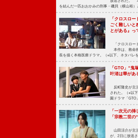
放送された。 
を結んだ一匹おおかみの刑事・磯貝（横山裕）
「クロスロー
ごく難しいと
とがある』っ
「クロスロード
本作は、救命救
長を描く本格医療ドラマ。（※以下、ネタバレ
「GTO」“
叶渚は華があ
反町隆史が主演
された。（※以
園ドラマ「GTO
「一次元の挿
「宗教二世の
山田涼介が主演
が、2日に放送