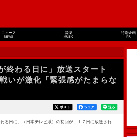
ニュース
音楽
特別企画
NEWS
MUSIC
PR
界が終わる日に」放送スタート
戦いが激化「緊張感がたまらな
ポスト
シェア
送る
わる日に」（日本テレビ系）の初回が、１７日に放送され