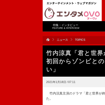
特集・インタビュー
FEATURE & INTERVIEW
ニュース
TOPICS
竹内涼真「君と世
初回からゾンビとの
い」
2021年1月18日 / 07:11
竹内涼真主演のドラマ「君と世界が終
た。