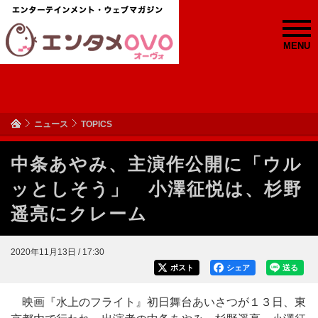
MENU
ニュース
TOPICS
中条あやみ、主演作公開に「ウル
ッとしそう」 小澤征悦は、杉野
遥亮にクレーム
2020年11月13日 / 17:30
ポスト
シェア
送る
映画『水上のフライト』初日舞台あいさつが１３日、東