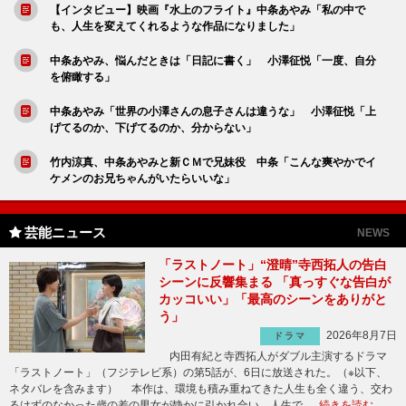
【インタビュー】映画『水上のフライト』中条あやみ「私の中で
も、人生を変えてくれるような作品になりました」
中条あやみ、悩んだときは「日記に書く」 小澤征悦「一度、自分
を俯瞰する」
中条あやみ「世界の小澤さんの息子さんは違うな」 小澤征悦「上
げてるのか、下げてるのか、分からない」
竹内涼真、中条あやみと新ＣＭで兄妹役 中条「こんな爽やかでイ
ケメンのお兄ちゃんがいたらいいな」
芸能ニュース
NEWS
「ラストノート」“澄晴”寺西拓人の告白
シーンに反響集まる 「真っすぐな告白が
カッコいい」「最高のシーンをありがと
う」
2026年8月7日
ドラマ
内田有紀と寺西拓人がダブル主演するドラマ
「ラストノート」（フジテレビ系）の第5話が、6日に放送された。（※以下、
ネタバレを含みます） 本作は、環境も積み重ねてきた人生も全く違う、交わ
るはずのなかった歳の差の男女が静かに引かれ合い、人生で …
続きを読む