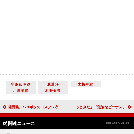
中条あやみ
兼重淳
土橋章宏
小澤征悦
杉野遥亮
堀田茜、ハリポタのコスプレ衣装で登場 クリスマスは「友達としっぽり飲めたら」
「危険なビーナス」妻夫木聡＆染谷将太の兄弟愛に反響 「明人と伯朗さんの兄弟の絆にウルっときた」
関連ニュース
RELATED NEWS