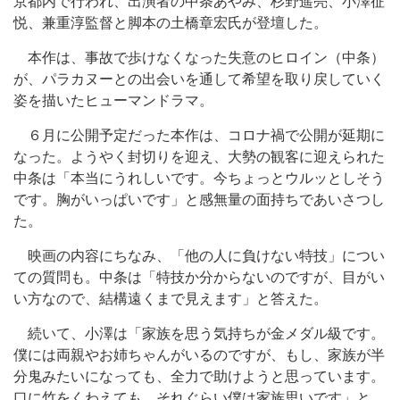
京都内で行われ、出演者の中条あやみ、杉野遥亮、小澤征
悦、兼重淳監督と脚本の土橋章宏氏が登壇した。
本作は、事故で歩けなくなった失意のヒロイン（中条）
が、パラカヌーとの出会いを通して希望を取り戻していく
姿を描いたヒューマンドラマ。
６月に公開予定だった本作は、コロナ禍で公開が延期に
なった。ようやく封切りを迎え、大勢の観客に迎えられた
中条は「本当にうれしいです。今ちょっとウルッとしそう
です。胸がいっぱいです」と感無量の面持ちであいさつし
た。
映画の内容にちなみ、「他の人に負けない特技」につい
ての質問も。中条は「特技か分からないのですが、目がい
い方なので、結構遠くまで見えます」と答えた。
続いて、小澤は「家族を思う気持ちが金メダル級です。
僕には両親やお姉ちゃんがいるのですが、もし、家族が半
分鬼みたいになっても、全力で助けようと思っています。
口に竹をくわえても。それぐらい僕は家族思いです」と、