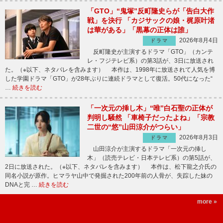
「GTO」“鬼塚”反町隆史らが「告白大作
戦」を決行 「カジサックの娘・梶原叶渚
は華がある」「黒幕の正体は誰」
2026年8月4日
ドラマ
反町隆史が主演するドラマ「GTO」（カンテ
レ・フジテレビ系）の第3話が、3日に放送され
た。（※以下、ネタバレを含みます） 本作は、1998年に放送されて人気を博
した学園ドラマ「GTO」が28年ぶりに連続ドラマとして復活。50代になった“
…
続きを読む
「一次元の挿し木」“唯”白石聖の正体が
判明し騒然 「車椅子だったよね」「宗教
二世の“悠”山田涼介がつらい」
2026年8月3日
ドラマ
山田涼介が主演するドラマ「一次元の挿し
木」（読売テレビ・日本テレビ系）の第5話が、
2日に放送された。（※以下、ネタバレを含みます） 本作は、松下龍之介氏の
同名小説が原作。ヒマラヤ山中で発掘された200年前の人骨が、失踪した妹の
DNAと完 …
続きを読む
more »