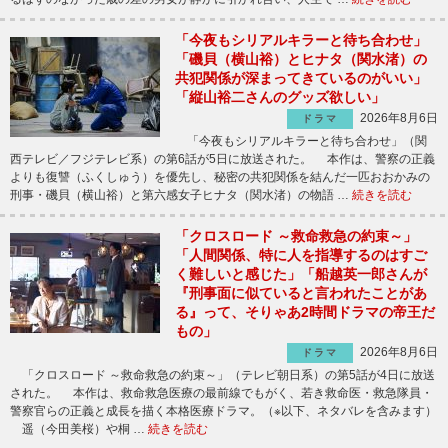
「今夜もシリアルキラーと待ち合わせ」
「磯貝（横山裕）とヒナタ（関水渚）の
共犯関係が深まってきているのがいい」
「縦山裕二さんのグッズ欲しい」
2026年8月6日
ドラマ
「今夜もシリアルキラーと待ち合わせ」（関
西テレビ／フジテレビ系）の第6話が5日に放送された。 本作は、警察の正義
よりも復讐（ふくしゅう）を優先し、秘密の共犯関係を結んだ一匹おおかみの
刑事・磯貝（横山裕）と第六感女子ヒナタ（関水渚）の物語 …
続きを読む
「クロスロード ～救命救急の約束～」
「人間関係、特に人を指導するのはすご
く難しいと感じた」「船越英一郎さんが
『刑事面に似ていると言われたことがあ
る』って、そりゃあ2時間ドラマの帝王だ
もの」
2026年8月6日
ドラマ
「クロスロード ～救命救急の約束～」（テレビ朝日系）の第5話が4日に放送
された。 本作は、救命救急医療の最前線でもがく、若き救命医・救急隊員・
警察官らの正義と成長を描く本格医療ドラマ。（※以下、ネタバレを含みます）
遥（今田美桜）や桐 …
続きを読む