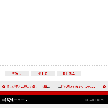
堺雅人
柄本明
香川照之
竹内結子さん死去の報に、片瀬那奈らがコメント ＳＮＳ上では「すごくショック。信じられない」
石黒賢、竹内結子さんの訃報に見解 「芸能人が悩みを打ち明けられるシステムを…」
関連ニュース
RELATED NEWS