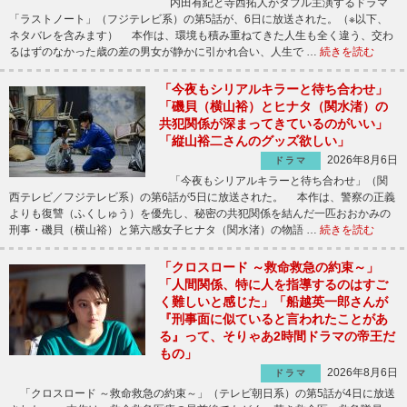
内田有紀と寺西拓人がダブル主演するドラマ
「ラストノート」（フジテレビ系）の第5話が、6日に放送された。（※以下、
ネタバレを含みます） 本作は、環境も積み重ねてきた人生も全く違う、交わ
るはずのなかった歳の差の男女が静かに引かれ合い、人生で …
続きを読む
「今夜もシリアルキラーと待ち合わせ」
「磯貝（横山裕）とヒナタ（関水渚）の
共犯関係が深まってきているのがいい」
「縦山裕二さんのグッズ欲しい」
2026年8月6日
ドラマ
「今夜もシリアルキラーと待ち合わせ」（関
西テレビ／フジテレビ系）の第6話が5日に放送された。 本作は、警察の正義
よりも復讐（ふくしゅう）を優先し、秘密の共犯関係を結んだ一匹おおかみの
刑事・磯貝（横山裕）と第六感女子ヒナタ（関水渚）の物語 …
続きを読む
「クロスロード ～救命救急の約束～」
「人間関係、特に人を指導するのはすご
く難しいと感じた」「船越英一郎さんが
『刑事面に似ていると言われたことがあ
る』って、そりゃあ2時間ドラマの帝王だ
もの」
2026年8月6日
ドラマ
「クロスロード ～救命救急の約束～」（テレビ朝日系）の第5話が4日に放送