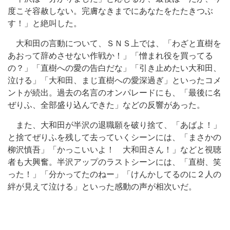
度こそ容赦しない。完膚なきまでにあなたをたたきつぶ
す！」と絶叫した。
大和田の言動について、ＳＮＳ上では、「わざと直樹を
あおって辞めさせない作戦か！」「憎まれ役を買ってる
の？」「直樹への愛の告白だな」「引き止めたい大和田、
泣ける」「大和田、まじ直樹への愛深過ぎ」といったコメ
ントが続出。過去の名言のオンパレードにも、「最後に名
ぜりふ、全部盛り込んできた」などの反響があった。
また、大和田が半沢の退職願を破り捨て、「あばよ！」
と捨てぜりふを残して去っていくシーンには、「まさかの
柳沢慎吾」「かっこいいよ！ 大和田さん！」などと視聴
者も大興奮。半沢アップのラストシーンには、「直樹、笑
った！」「分かってたのねー」「けんかしてるのに２人の
絆が見えて泣ける」といった感動の声が相次いだ。