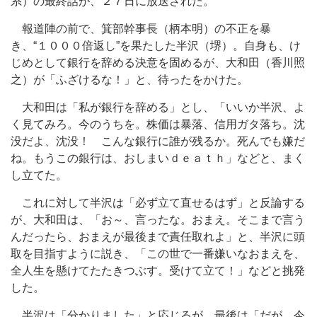
系）の最終話が、２７日に放送された。
報道陣の前で、箕部幹事長（柄本明）の不正を暴
き、“１０００倍返し”を果たした半沢（堺）。自身も、け
じめとして銀行を辞める決意を固めるが、大和田（香川照
之）が「ふざけるな！」と、待ったをかけた。
大和田は「私が銀行を辞める」とし、「いいか半沢、よ
く見てみろ。今のうちを。株価は暴落、信用ガタ落ち。沈
没だよ、沈没！ こんな銀行に誰が残るか。死んでも嫌だ
ね。もうこの銀行は、おしまいｄｅａｔｈ」などと、まく
し立てた。
これに対して半沢は「必ず立て直せるはず」と反論する
が、大和田は、「お～、言ったな。おまえ。そこまで言う
んだったら、おまえが最後まで責任取れよ」と、半沢に頭
取を目指すように説き、「この世で一番嫌いなおまえを、
全人生を懸けてたたきつぶす。受けて立て！」などと挑発
した。
半沢は「分かりました」と応じるが、最後は「だが、今