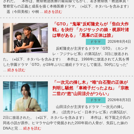
された。 本作は、救命救急医療の最前線でもがく、若き救命医・救急隊員・
警察官らの正義と成長を描く本格医療ドラマ。（※以下、ネタバレを含みます）
遥（今田美桜）や桐 …
続きを読む
「GTO」“鬼塚”反町隆史らが「告白大作
戦」を決行 「カジサックの娘・梶原叶渚
は華がある」「黒幕の正体は誰」
2026年8月4日
ドラマ
反町隆史が主演するドラマ「GTO」（カンテ
レ・フジテレビ系）の第3話が、3日に放送され
た。（※以下、ネタバレを含みます） 本作は、1998年に放送されて人気を博
した学園ドラマ「GTO」が28年ぶりに連続ドラマとして復活。50代になった“
…
続きを読む
「一次元の挿し木」“唯”白石聖の正体が
判明し騒然 「車椅子だったよね」「宗教
二世の“悠”山田涼介がつらい」
2026年8月3日
ドラマ
山田涼介が主演するドラマ「一次元の挿し
木」（読売テレビ・日本テレビ系）の第5話が、
2日に放送された。（※以下、ネタバレを含みます） 本作は、松下龍之介氏の
同名小説が原作。ヒマラヤ山中で発掘された200年前の人骨が、失踪した妹の
DNAと完 …
続きを読む