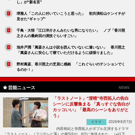
し」が“新名言”
堺雅人「この人に付いていこうと思った」 初共演松山ケンイチが
見せた“ギャップ”
千鳥・大悟「江口洋介さんみたいな男になりたい」 ノブ「香川照
之さんの最終回の演技ぐらいすごい」
池井戸潤「萬斎さんは小説を読んでいないに違いない」 香川照之
「萬斎さんに安心して寝ていただけるように頑張りました」
野村萬斎、香川照之の芝居に感銘 「これぐらいのテンションでく
るのか！」
芸能ニュース
NEWS
「ラストノート」“澄晴”寺西拓人の告白
シーンに反響集まる 「真っすぐな告白が
カッコいい」「最高のシーンをありがと
う」
2026年8月7日
ドラマ
内田有紀と寺西拓人がダブル主演するドラマ
「ラストノート」（フジテレビ系）の第5話が、6日に放送された。（※以下、