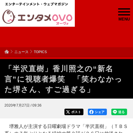
MENU
ニュース
TOPICS
「半沢直樹」香川照之の“新名
言”に視聴者爆笑 「笑わなかっ
た堺さん、すご過ぎる」
2020年7月27日 / 09:36
ポスト
シェア
送る
堺雅人が主演する日曜劇場ドラマ「半沢直樹」（ＴＢＳ