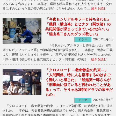
ネタバレを含みます） 本作は、環境も積み重ねてきた人生も全く違う、交わ
るはずのなかった歳の差の男女が静かに引かれ合い、人生で …
続きを読む
「今夜もシリアルキラーと待ち合わせ」
「磯貝（横山裕）とヒナタ（関水渚）の
共犯関係が深まってきているのがいい」
「縦山裕二さんのグッズ欲しい」
2026年8月6日
ドラマ
「今夜もシリアルキラーと待ち合わせ」（関
西テレビ／フジテレビ系）の第6話が5日に放送された。 本作は、警察の正義
よりも復讐（ふくしゅう）を優先し、秘密の共犯関係を結んだ一匹おおかみの
刑事・磯貝（横山裕）と第六感女子ヒナタ（関水渚）の物語 …
続きを読む
「クロスロード ～救命救急の約束～」
「人間関係、特に人を指導するのはすご
く難しいと感じた」「船越英一郎さんが
『刑事面に似ていると言われたことがあ
る』って、そりゃあ2時間ドラマの帝王だ
もの」
2026年8月6日
ドラマ
「クロスロード ～救命救急の約束～」（テレビ朝日系）の第5話が4日に放送
された。 本作は、救命救急医療の最前線でもがく、若き救命医・救急隊員・
警察官らの正義と成長を描く本格医療ドラマ。（※以下、ネタバレを含みます）