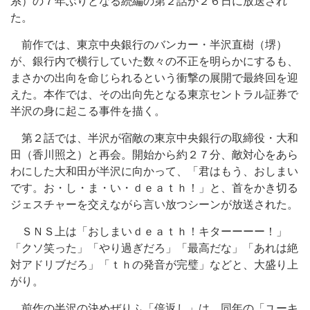
系）の７年ぶりとなる続編の第２話が２６日に放送され
た。
前作では、東京中央銀行のバンカー・半沢直樹（堺）
が、銀行内で横行していた数々の不正を明らかにするも、
まさかの出向を命じられるという衝撃の展開で最終回を迎
えた。本作では、その出向先となる東京セントラル証券で
半沢の身に起こる事件を描く。
第２話では、半沢が宿敵の東京中央銀行の取締役・大和
田（香川照之）と再会。開始から約２７分、敵対心をあら
わにした大和田が半沢に向かって、「君はもう、おしまい
です。お・し・ま・い・ｄｅａｔｈ！」と、首をかき切る
ジェスチャーを交えながら言い放つシーンが放送された。
ＳＮＳ上は「おしまいｄｅａｔｈ！キターーーー！」
「クソ笑った」「やり過ぎだろ」「最高だな」「あれは絶
対アドリブだろ」「ｔｈの発音が完璧」などと、大盛り上
がり。
前作の半沢の決めぜりふ「倍返し」は、同年の「ユーキ