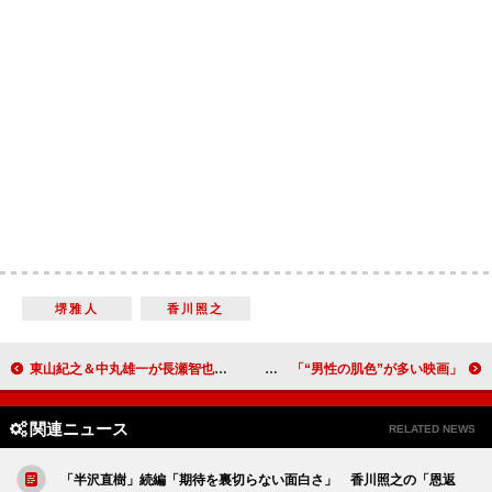
堺雅人
香川照之
東山紀之＆中丸雄一が長瀬智也にコメント 新たな道に期待「爆発を見たい」
竜星涼＆犬飼貴丈「心も体も丸裸になってしまった」 「“男性の肌色”が多い映画」
関連ニュース
RELATED NEWS
「半沢直樹」続編「期待を裏切らない面白さ」 香川照之の「恩返