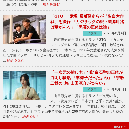
遥（今田美桜）や桐 …
続きを読む
「GTO」“鬼塚”反町隆史らが「告白大作
戦」を決行 「カジサックの娘・梶原叶渚
は華がある」「黒幕の正体は誰」
2026年8月4日
ドラマ
反町隆史が主演するドラマ「GTO」（カンテ
レ・フジテレビ系）の第3話が、3日に放送され
た。（※以下、ネタバレを含みます） 本作は、1998年に放送されて人気を博
した学園ドラマ「GTO」が28年ぶりに連続ドラマとして復活。50代になった“
…
続きを読む
「一次元の挿し木」“唯”白石聖の正体が
判明し騒然 「車椅子だったよね」「宗教
二世の“悠”山田涼介がつらい」
2026年8月3日
ドラマ
山田涼介が主演するドラマ「一次元の挿し
木」（読売テレビ・日本テレビ系）の第5話が、
2日に放送された。（※以下、ネタバレを含みます） 本作は、松下龍之介氏の
同名小説が原作。ヒマラヤ山中で発掘された200年前の人骨が、失踪した妹の
DNAと完 …
続きを読む
more »