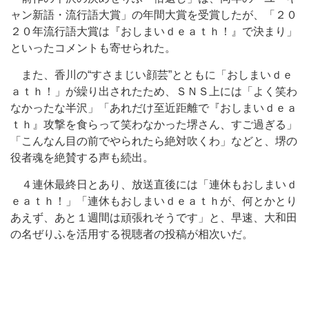
ャン新語・流行語大賞」の年間大賞を受賞したが、「２０
２０年流行語大賞は『おしまいｄｅａｔｈ！』で決まり」
といったコメントも寄せられた。
また、香川の“すさまじい顔芸”とともに「おしまいｄｅ
ａｔｈ！」が繰り出されたため、ＳＮＳ上には「よく笑わ
なかったな半沢」「あれだけ至近距離で『おしまいｄｅａ
ｔｈ』攻撃を食らって笑わなかった堺さん、すご過ぎる」
「こんなん目の前でやられたら絶対吹くわ」などと、堺の
役者魂を絶賛する声も続出。
４連休最終日とあり、放送直後には「連休もおしまいｄ
ｅａｔｈ！」「連休もおしまいｄｅａｔｈが、何とかとり
あえず、あと１週間は頑張れそうです」と、早速、大和田
の名ぜりふを活用する視聴者の投稿が相次いだ。